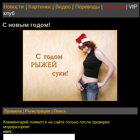
Новости
|
Картинки
|
Видео
|
Переводы
|
Магазин
|
VIP
клуб
С новым годом!
Правила
|
Регистрация
|
Поиск
Комментарий появится на сайте только после проверки
модератором!
имя: