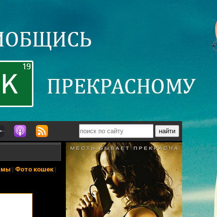
ьмы
|
Фото кошек
|