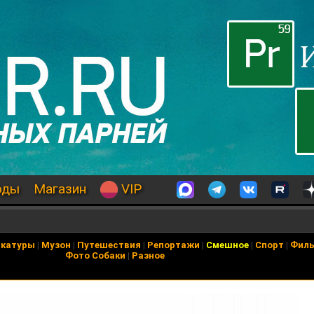
оды
Магазин
VIP
икатуры
|
Музон
|
Путешествия
|
Репортажи
|
Смешное
|
Спорт
|
Фил
Фото Собаки
|
Разное