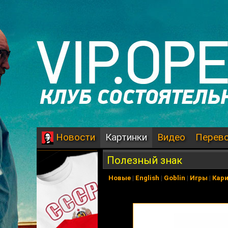
Картинки
Видео
Перев
Новости
Полезный знак
Новые
|
English
|
Goblin
|
Игры
|
Кар