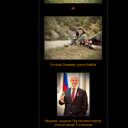
65
Остров Сахалин, река Найба
Медаль ордена "За заслуги перед
Отечеством" II степени