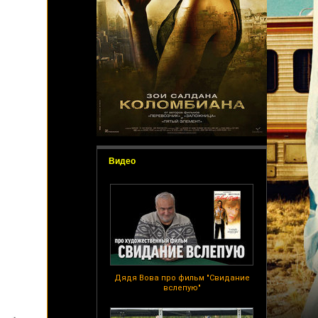
Видео
Дядя Вова про фильм "Свидание
вслепую"