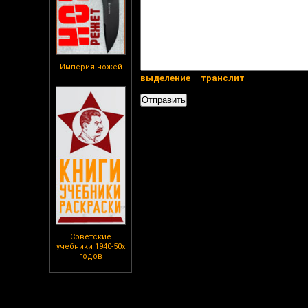
Империя ножей
выделение
транслит
Советские
учебники 1940-50х
годов