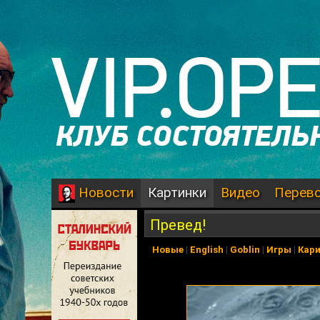
Картинки
Видео
Перев
Новости
Превед!
Новые
|
English
|
Goblin
|
Игры
|
Кар