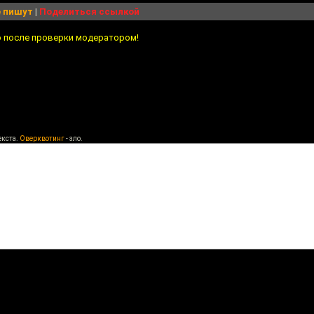
 пишут
|
Поделиться ссылкой
о после проверки модератором!
екста.
Оверквотинг
- зло.