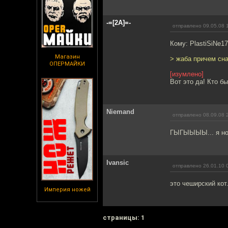
-=[2A]=-
отправлено 09.05.08 
Кому: PlastiSiNe1
Магазин
> жаба причем сна
ОПЕРМАЙКИ
[изумлено]
Вот это да! Кто бы
Niemand
отправлено 08.09.08 
ГЫГЫЫЫЫ... я нов
Ivansic
отправлено 26.01.10 
это чеширский кот
Империя ножей
cтраницы: 1