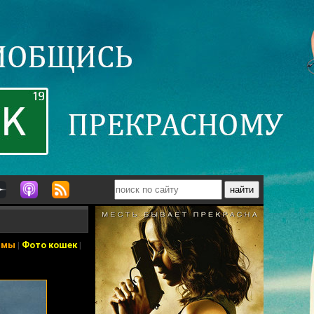
ьмы
|
Фото кошек
|