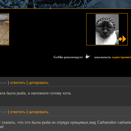
Goblin рекомендует
заказывать
одностранич
|
ответить
|
цитировать
18:43
ла была рыба, а наложили голову кота.
|
ответить
|
цитировать
21:05
у сказать, что это была рыба из отряда хрящевых,вид Carharodon carharie
ня!