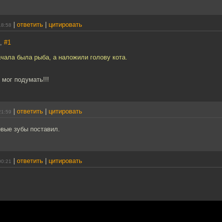
|
ответить
|
цитировать
18:58
7,
#1
чала была рыба, а наложили голову кота.
 мог подумать!!!
|
ответить
|
цитировать
21:59
ые зубы поставил.
|
ответить
|
цитировать
00:21
.