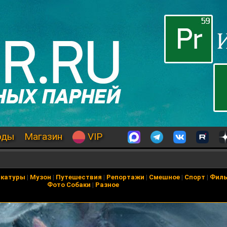
оды
Магазин
VIP
икатуры
|
Музон
|
Путешествия
|
Репортажи
|
Смешное
|
Спорт
|
Фил
Фото Собаки
|
Разное