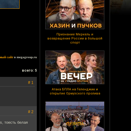
Признание Меркель и
возвращение России в большой
спорт
ный сайт
в megagroup.ru
всего: 5
# 1
Атака БПЛА на Геленджик и
открытие Ормузского пролива
# 2
s, тоесть белая