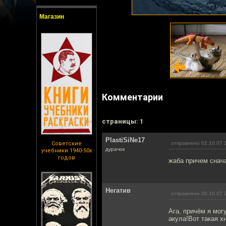
Магазин
Комментарии
cтраницы: 1
PlastiSiNe17
Советские
отправлено 02.10.07 
дурачок
учебники 1940-50х
годов
жаба причем снача
Негатив
отправлено 08.10.07 
Ага, причём я мог
акула!Вот такая х