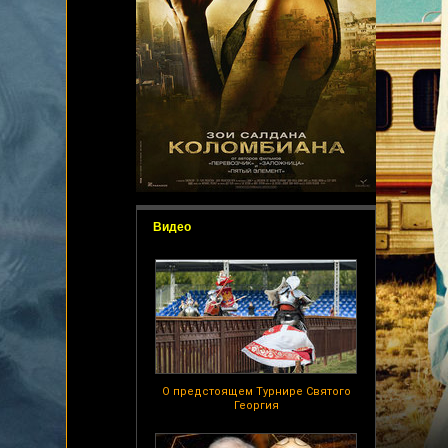
Видео
О предстоящем Турнире Святого
Георгия