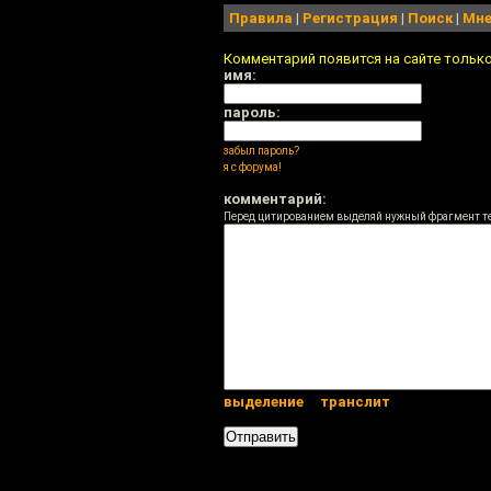
Правила
|
Регистрация
|
Поиск
|
Мне
Комментарий появится на сайте тольк
имя:
пароль:
забыл пароль?
я с форума!
комментарий:
Перед цитированием выделяй нужный фрагмент т
выделение
транслит