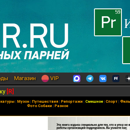
оды
Магазин
VIP
тку
[R]
икатуры
|
Музон
|
Путешествия
|
Репортажи
|
Смешное
|
Спорт
|
Фил
Фото Собаки
|
Разное