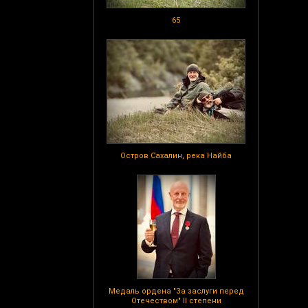
65
Остров Сахалин, река Найба
Медаль ордена "За заслуги перед
Отечеством" II степени