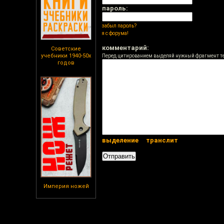
пароль:
забыл пароль?
я с форума!
комментарий:
Советские
учебники 1940-50х
Перед цитированием выделяй нужный фрагмент т
годов
выделение
транслит
Империя ножей