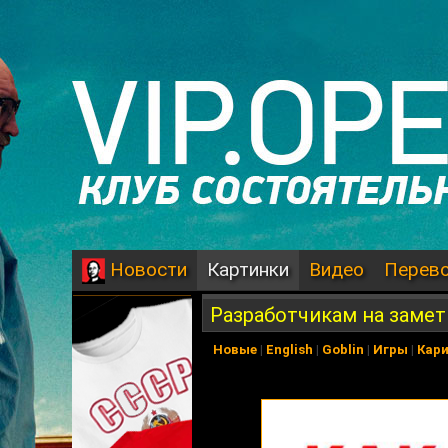
Картинки
Видео
Перев
Новости
Разработчикам на заме
Новые
|
English
|
Goblin
|
Игры
|
Кар