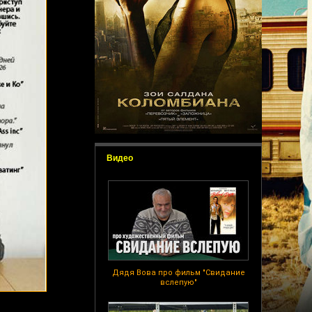
Видео
Дядя Вова про фильм "Свидание
вслепую"