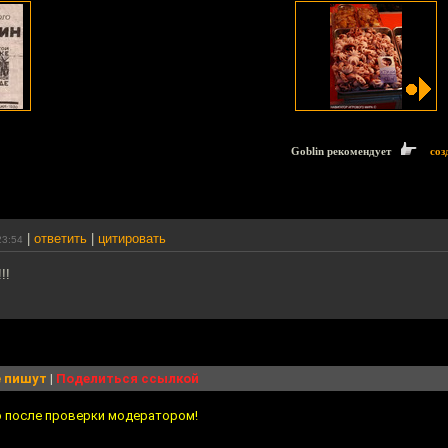
Goblin рекомендует
соз
|
ответить
|
цитировать
23:54
!!
 пишут
|
Поделиться ссылкой
о после проверки модератором!