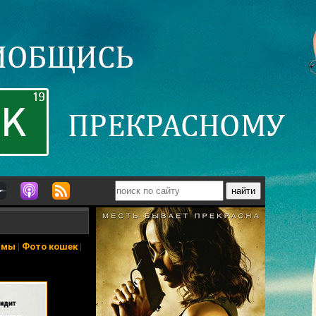
ьмы
|
Фото кошек
|