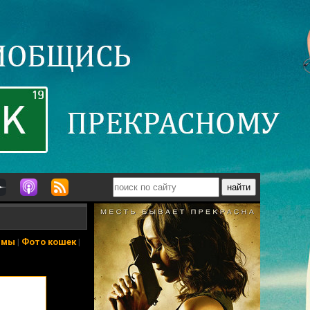
ьмы
|
Фото кошек
|