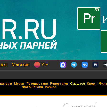
оды
Магазин
VIP
икатуры
|
Музон
|
Путешествия
|
Репортажи
|
Смешное
|
Спорт
|
Фил
Фото Собаки
|
Разное