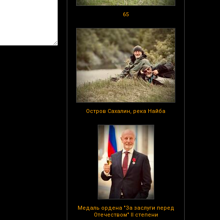
65
Остров Сахалин, река Найба
Медаль ордена "За заслуги перед
Отечеством" II степени