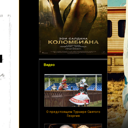
Видео
О предстоящем Турнире Святого
Георгия