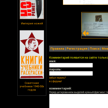
Империя ножей
Правила
|
Регистрация
|
Поиск
|
Мне
Комментарий появится на сайте тольк
имя:
пароль:
забыл пароль?
я с форума!
Советские
учебники 1940-50х
комментарий:
годов
Перед цитированием выделяй нужный фрагмент т