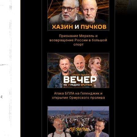
Признание Меркель и
возвращение России в большой
спорт
Атака БПЛА на Геленджик и
открытие Ормузского пролива