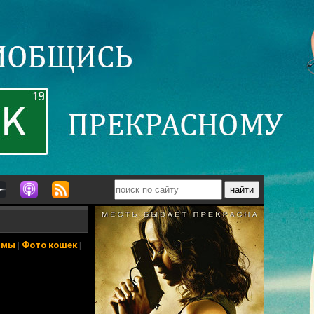
ьмы
|
Фото кошек
|