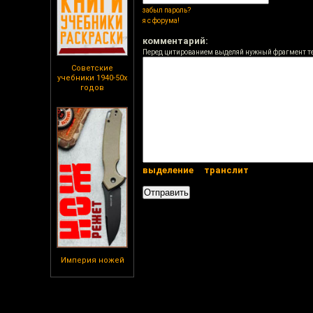
забыл пароль?
я с форума!
комментарий:
Перед цитированием выделяй нужный фрагмент т
Советские
учебники 1940-50х
годов
выделение
транслит
Империя ножей