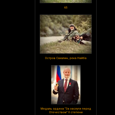
65
Остров Сахалин, река Найба
Медаль ордена "За заслуги перед
Отечеством" II степени