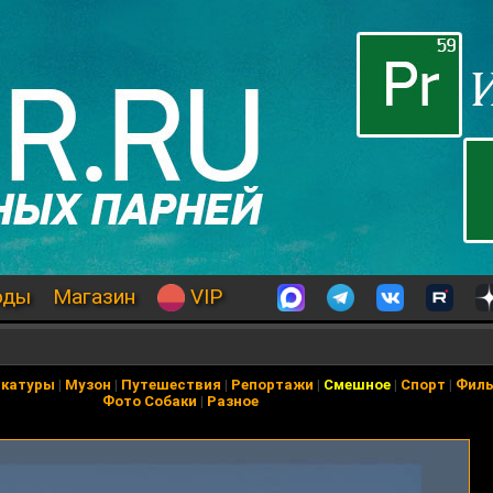
оды
Магазин
VIP
икатуры
|
Музон
|
Путешествия
|
Репортажи
|
Смешное
|
Спорт
|
Фил
Фото Собаки
|
Разное