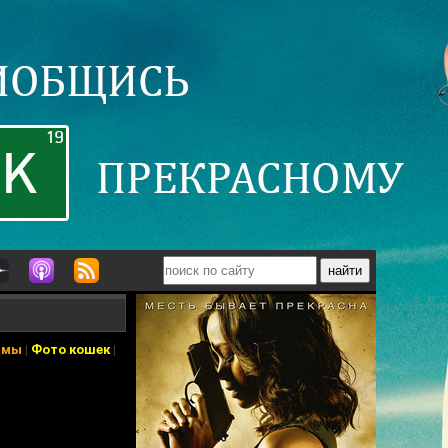
ьмы
|
Фото кошек
|