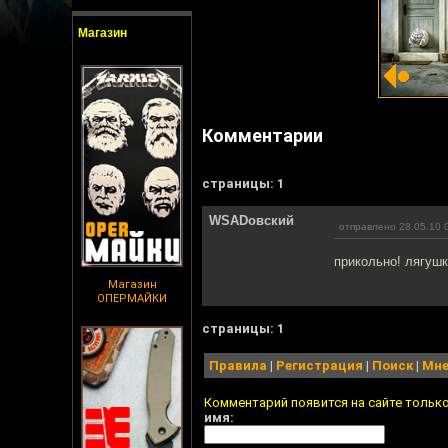
Магазин
Комментарии
cтраницы: 1
WSADовский
отправлено 28.05.10 
прикольно! лягушк
Магазин
ОПЕРМАЙКИ
cтраницы: 1
Правила
|
Регистрация
|
Поиск
|
Мне
Комментарий появится на сайте тольк
имя: