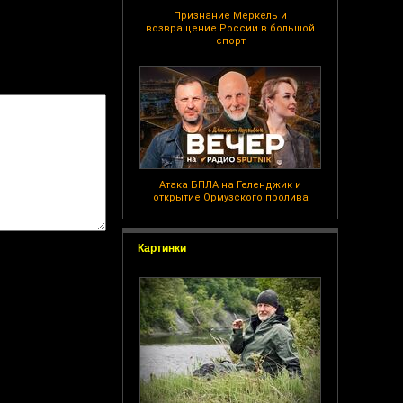
Признание Меркель и
возвращение России в большой
спорт
Атака БПЛА на Геленджик и
открытие Ормузского пролива
Картинки