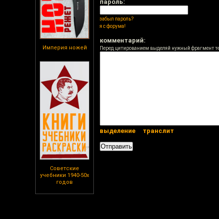
пароль:
забыл пароль?
я с форума!
комментарий:
Империя ножей
Перед цитированием выделяй нужный фрагмент т
выделение
транслит
Советские
учебники 1940-50х
годов