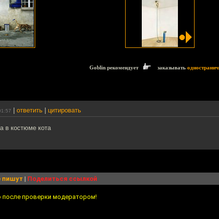
Goblin рекомендует
заказывать
одностранич
|
ответить
|
цитировать
01:57
а в костюме кота
 пишут
|
Поделиться ссылкой
о после проверки модератором!