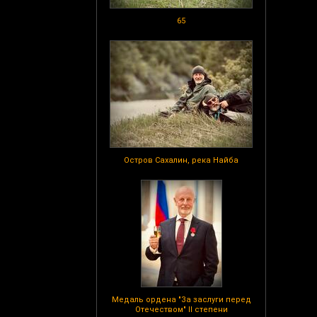
65
Остров Сахалин, река Найба
Медаль ордена "За заслуги перед
Отечеством" II степени