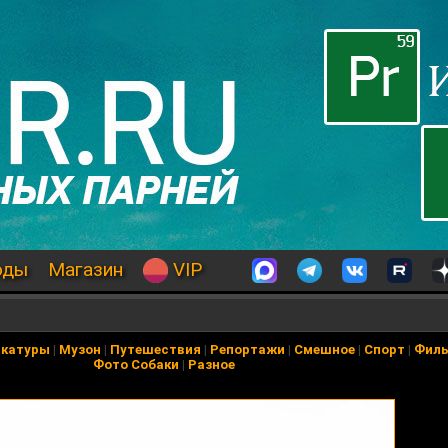
оды
Магазин
VIP
икатуры
|
Музон
|
Путешествия
|
Репортажи
|
Смешное
|
Спорт
|
Фил
Фото Собаки
|
Разное