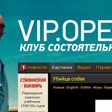
Картинки
Видео
Перев
Новости
Убийца собак
Новые
|
English
|
Goblin
|
Игры
|
Кар