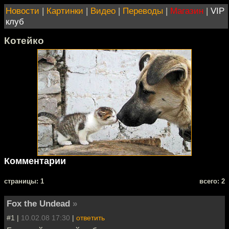
Новости
|
Картинки
|
Видео
|
Переводы
|
Магазин
|
VIP
клуб
Котейко
Комментарии
cтраницы: 1
всего: 2
Fox the Undead
»
#1 |
10.02.08 17:30
|
ответить