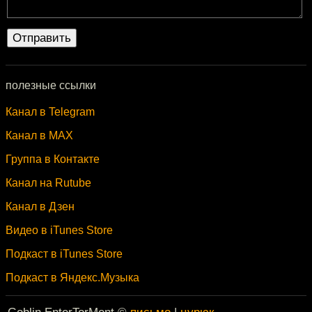
полезные ссылки
Канал в Telegram
Канал в MAX
Группа в Контакте
Канал на Rutube
Канал в Дзен
Видео в iTunes Store
Подкаст в iTunes Store
Подкаст в Яндекс.Музыка
Goblin EnterTorMent ©
письмо
|
цурюк