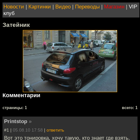
Новости
|
Картинки
|
Видео
|
Переводы
|
Магазин
|
VIP
клуб
Затейник
Комментарии
cтраницы: 1
всего: 1
Printstop
»
#1 |
05.08.10 17:58
|
ответить
Вот это тонировка, хочу такую, кто знает где взять.