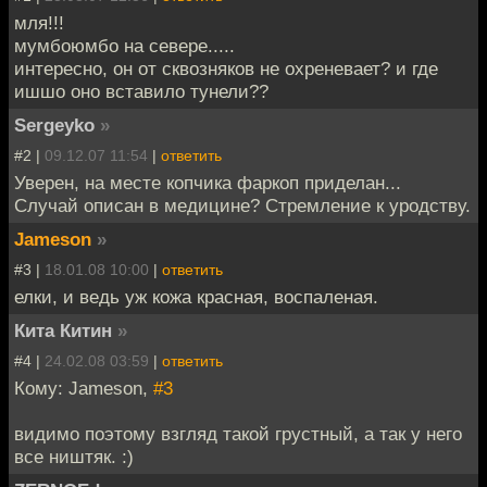
мля!!!
мумбоюмбо на севере.....
интересно, он от сквозняков не охреневает? и где
ишшо оно вставило тунели??
Sergeyko
»
#2 |
09.12.07 11:54
|
ответить
Уверен, на месте копчика фаркоп приделан...
Случай описан в медицине? Стремление к уродству.
Jameson
»
#3 |
18.01.08 10:00
|
ответить
елки, и ведь уж кожа красная, воспаленая.
Кита Китин
»
#4 |
24.02.08 03:59
|
ответить
Кому: Jameson,
#3
видимо поэтому взгляд такой грустный, а так у него
все ништяк. :)