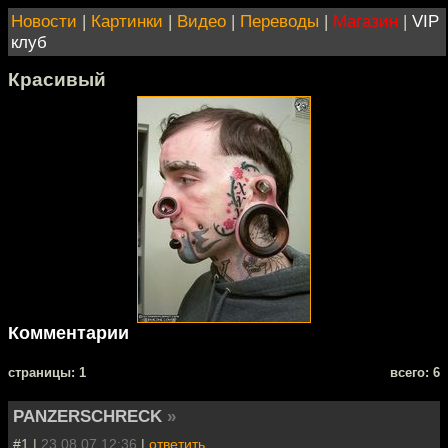
Новости
|
Картинки
|
Видео
|
Переводы
|
Магазин
|
VIP
клуб
Красивый
Комментарии
cтраницы: 1
всего: 6
PANZERSCHRECK
»
#1 |
23.08.07 12:36
|
ответить