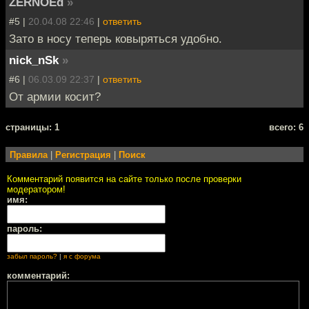
ZERNOEd
»
#5 |
20.04.08 22:46
|
ответить
Зато в носу теперь ковыряться удобно.
nick_nSk
»
#6 |
06.03.09 22:37
|
ответить
От армии косит?
cтраницы: 1
всего: 6
Правила
|
Регистрация
|
Поиск
Комментарий появится на сайте только после проверки
модератором!
имя:
пароль:
забыл пароль?
|
я с форума
комментарий: