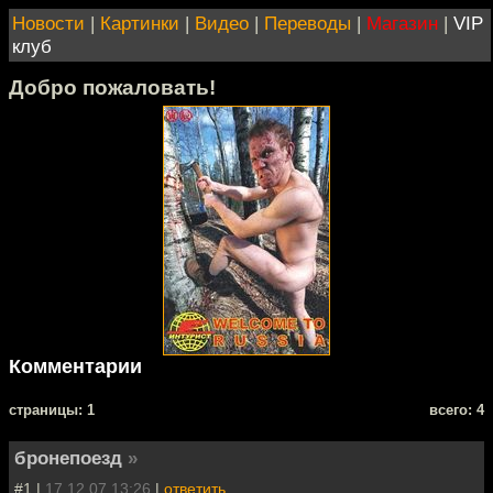
Новости
|
Картинки
|
Видео
|
Переводы
|
Магазин
|
VIP
клуб
Добро пожаловать!
Комментарии
cтраницы: 1
всего: 4
бронепоезд
»
#1 |
17.12.07 13:26
|
ответить