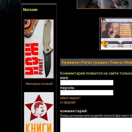
Магазин
Правила
|
Регистрация
|
Поиск
|
Мне
Комментарий появится на сайте тольк
имя:
Империя ножей
пароль:
забыл пароль?
я с форума!
комментарий:
Перед цитированием выделяй нужный фрагмент т