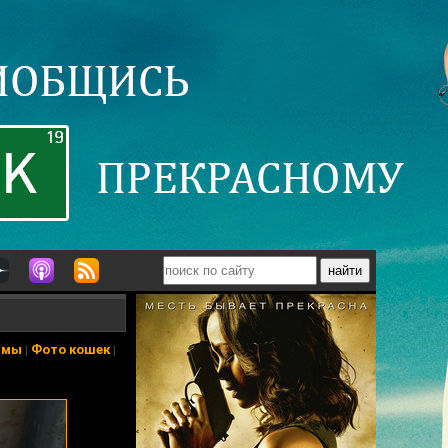
ьмы
|
Фото кошек
|