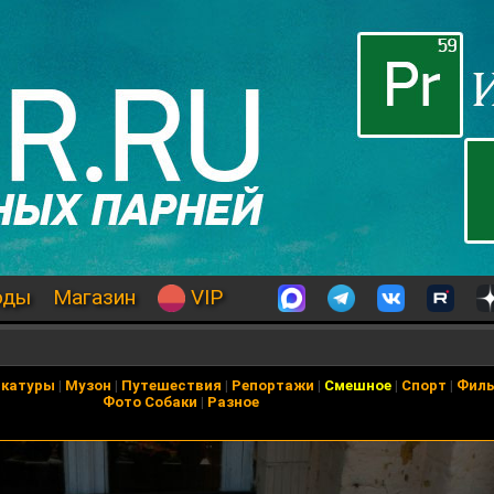
оды
Магазин
VIP
икатуры
|
Музон
|
Путешествия
|
Репортажи
|
Смешное
|
Спорт
|
Фил
Фото Собаки
|
Разное