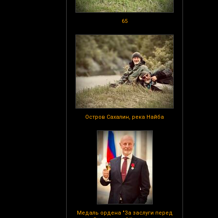
65
Остров Сахалин, река Найба
Медаль ордена "За заслуги перед