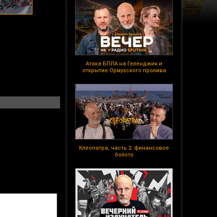
Атака БПЛА на Геленджик и
открытие Ормузского пролива
Клеопатра, часть 2: финансовое
болото