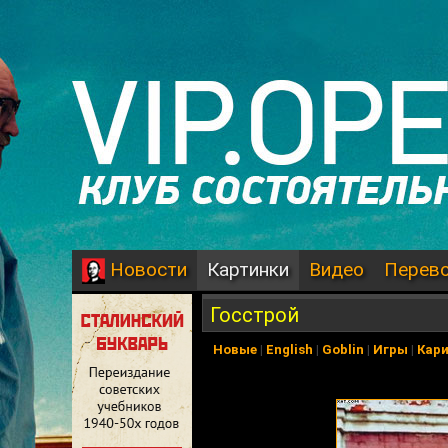
Картинки
Видео
Перев
Новости
Госстрой
Новые
|
English
|
Goblin
|
Игры
|
Кар