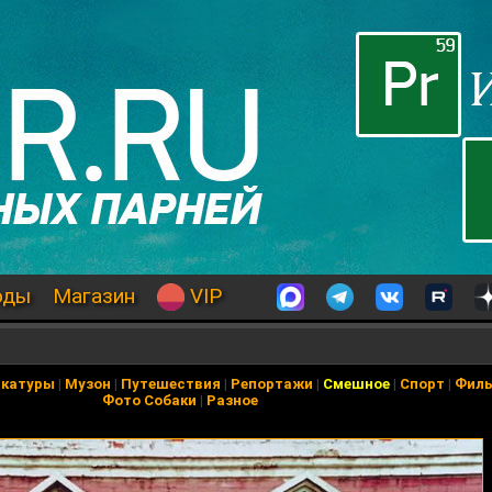
оды
Магазин
VIP
икатуры
|
Музон
|
Путешествия
|
Репортажи
|
Смешное
|
Спорт
|
Фил
Фото Собаки
|
Разное