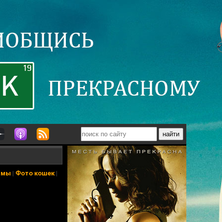
ьмы
|
Фото кошек
|