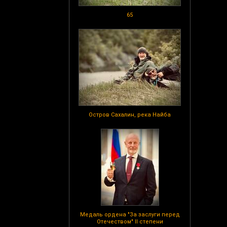
65
Остров Сахалин, река Найба
Медаль ордена "За заслуги перед
Отечеством" II степени