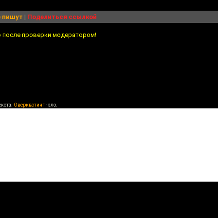
 пишут
|
Поделиться ссылкой
о после проверки модератором!
екста.
Оверквотинг
- зло.