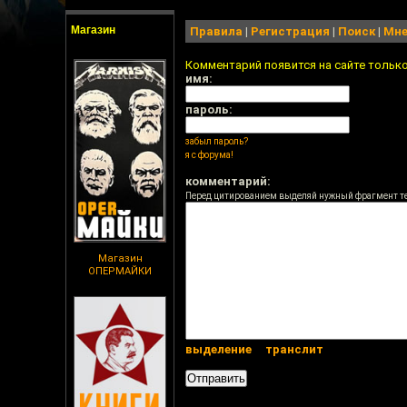
Магазин
Правила
|
Регистрация
|
Поиск
|
Мне
Комментарий появится на сайте тольк
имя:
пароль:
забыл пароль?
я с форума!
комментарий:
Перед цитированием выделяй нужный фрагмент т
Магазин
ОПЕРМАЙКИ
выделение
транслит