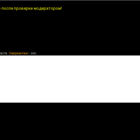
о после проверки модератором!
екста.
Оверквотинг
- зло.