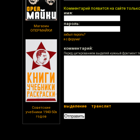
Комментарий появится на сайте тольк
имя:
пароль:
Магазин
ОПЕРМАЙКИ
забыл пароль?
я с форума!
комментарий:
Перед цитированием выделяй нужный фрагмент т
выделение
транслит
Советские
учебники 1940-50х
годов