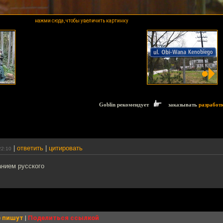
нажми сюда, чтобы увеличить картинку
Goblin рекомендует
заказывать
разработ
|
ответить
|
цитировать
22:10
анием русского
 пишут
|
Поделиться ссылкой