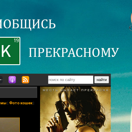
ьмы
|
Фото кошек
|