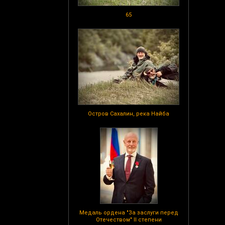
65
Остров Сахалин, река Найба
Медаль ордена "За заслуги перед
Отечеством" II степени