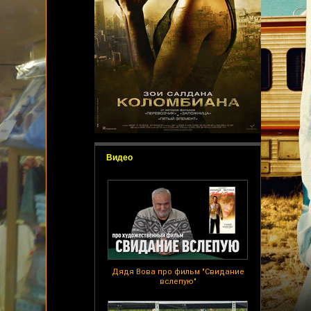
Видео
Дядя Вова про фильм "Свидание
вслепую"