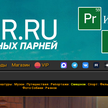
оды
Магазин
VIP
икатуры
|
Музон
|
Путешествия
|
Репортажи
|
Смешное
|
Спорт
|
Фил
Фото Собаки
|
Разное