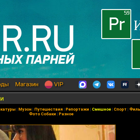
оды
Магазин
VIP
ки
икатуры
|
Музон
|
Путешествия
|
Репортажи
|
Смешное
|
Спорт
|
Фил
Фото Собаки
|
Разное