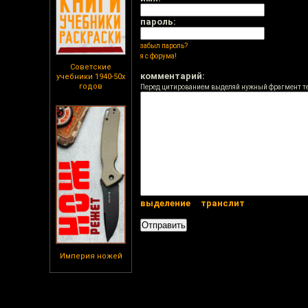
пароль:
забыл пароль?
я с форума!
Советские
комментарий:
учебники 1940-50х
годов
Перед цитированием выделяй нужный фрагмент т
выделение
транслит
Империя ножей