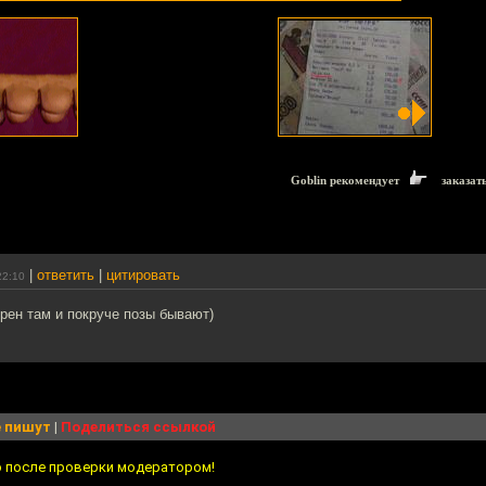
Goblin рекомендует
заказат
|
ответить
|
цитировать
22:10
ерен там и покруче позы бывают)
 пишут
|
Поделиться ссылкой
о после проверки модератором!