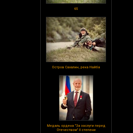
65
Остров Сахалин, река Найба
Медаль ордена "За заслуги перед
Отечеством" II степени