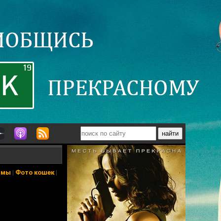
ьмы
|
Фото кошек
|