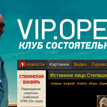
Картинки
Видео
Перев
Новости
Истинное лицо Степаш
Новые
|
English
|
Goblin
|
Игры
|
Кар