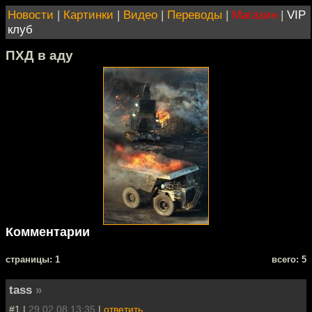
Новости
|
Картинки
|
Видео
|
Переводы
|
Магазин
|
VIP
клуб
ПХД в аду
Комментарии
cтраницы: 1
всего: 5
tass
»
#1 |
29.02.08 13:35
|
ответить