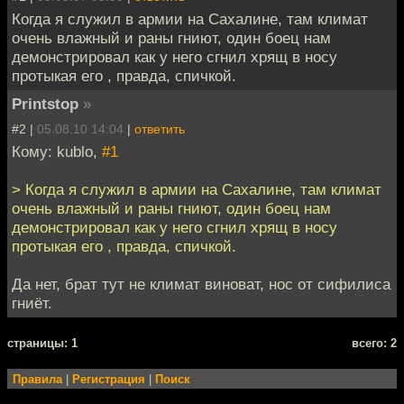
Когда я служил в армии на Сахалине, там климат
очень влажный и раны гниют, один боец нам
демонстрировал как у него сгнил хрящ в носу
протыкая его , правда, спичкой.
Printstop
»
#2 |
05.08.10 14:04
|
ответить
Кому: kublo,
#1
> Когда я служил в армии на Сахалине, там климат
очень влажный и раны гниют, один боец нам
демонстрировал как у него сгнил хрящ в носу
протыкая его , правда, спичкой.
Да нет, брат тут не климат виноват, нос от сифилиса
гниёт.
cтраницы: 1
всего: 2
Правила
|
Регистрация
|
Поиск