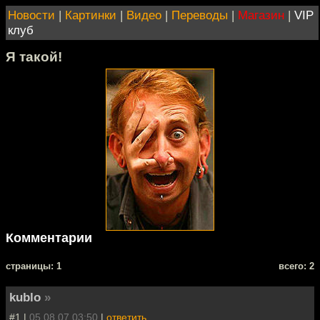
Новости
|
Картинки
|
Видео
|
Переводы
|
Магазин
|
VIP
клуб
Я такой!
Комментарии
cтраницы: 1
всего: 2
kublo
»
#1 |
05.08.07 03:50
|
ответить