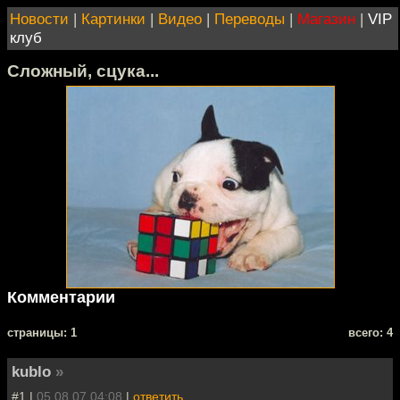
Новости
|
Картинки
|
Видео
|
Переводы
|
Магазин
|
VIP
клуб
Сложный, сцука...
Комментарии
cтраницы: 1
всего: 4
kublo
»
#1 |
05.08.07 04:08
|
ответить