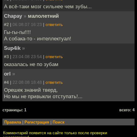
А всё-таки мозг сильнее чем зубы...
Chapay
»
малолетний
#2 |
06.08.07 16:23
|
ответить
Гы-гы-гы!!!!
А собака-то - интеллектуал!
Sup4ik
»
#3 |
23.04.08 23:54
|
ответить
оказалась не по зубам
orl
»
#4 |
22.08.08 18:48
|
ответить
Орешек знаний тверд,
Но мы не привыкли отступать!...
cтраницы: 1
всего: 4
Правила
|
Регистрация
|
Поиск
Комментарий появится на сайте только после проверки