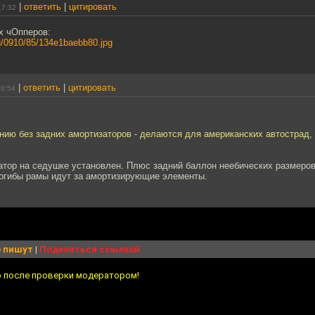
|
ответить
|
цитировать
17:32
х чОпперов:
.ru/0910/85/134e1baebb80.jpg
|
ответить
|
цитировать
10:54
нию без задних амортизаторов - делаются для американских автострад,
атор на седушке установлен. Плюс задний баллон неебических размеров
рогибы рамы идут за амортизирующие элементы.
 пишут
|
Поделиться ссылкой
о после проверки модератором!