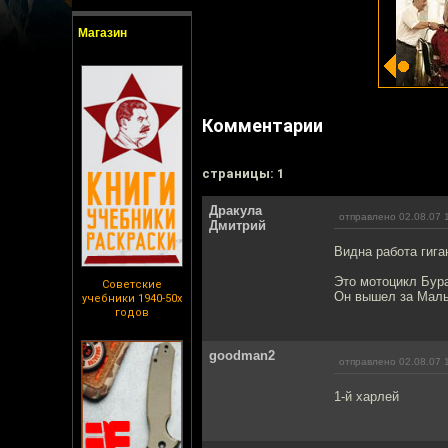
Магазин
Комментарии
cтраницы: 1
Дракула
отправлено 02.08.07 
Дмитрий
Видна работа гига
Это мотоцикл Бур
Советские
Он вышел за Маль
учебники 1940-50х
годов
goodman2
отправлено 02.08.07 
1-й харлей