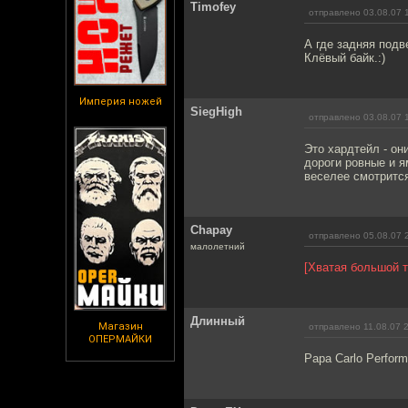
Timofey
отправлено 03.08.07 
А где задняя под
Клёвый байк.:)
Империя ножей
SiegHigh
отправлено 03.08.07 
Это хардтейл - он
дороги ровные и ям
веселее смотритс
Chapay
отправлено 05.08.07 
малолетний
[Хватая большой т
Длинный
Магазин
отправлено 11.08.07 
ОПЕРМАЙКИ
Papa Carlo Perfor