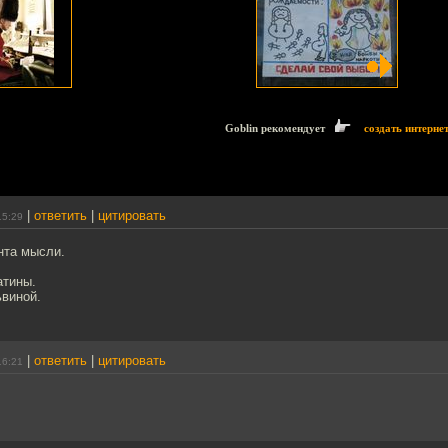
Goblin рекомендует
создать интерне
|
ответить
|
цитировать
15:29
нта мысли.
атины.
виной.
|
ответить
|
цитировать
16:21