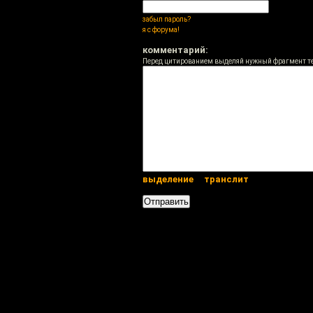
забыл пароль?
я с форума!
комментарий:
Перед цитированием выделяй нужный фрагмент т
выделение
транслит