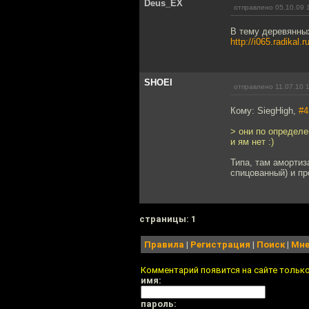
Deus_EX
отправлено 05.10.09 
В тему деревянны
http://i065.radikal
SHOEI
отправлено 11.07.10 
Кому: SiegHigh,
#4
> они по определе
и ям нет :)
Типа, там амортиз
спицованный) и п
cтраницы: 1
Правила
|
Регистрация
|
Поиск
|
Мне
Комментарий появится на сайте тольк
имя:
пароль: