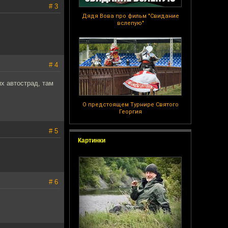
# 3
Дядя Вова про фильм "Свидание
вслепую"
# 4
х автострад, там
О предстоящем Турнире Святого
Георгия
# 5
Картинки
# 6