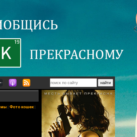
ьмы
|
Фото кошек
|