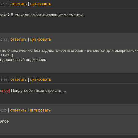
|
ответить
|
цитировать
12:57
веска? В смысле амортизирующие элементы...
|
ответить
|
цитировать
16:23
и по определению без задних амортизаторов - делаются для американски
 нет :)
я деревянный поджопник.
|
ответить
|
цитировать
23:16
опор]
Пойду себе такой строгать....
|
ответить
|
цитировать
20:25
mance