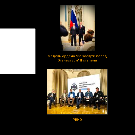
Медаль ордена "За заслуги перед
Отечеством" II степени
РВИО