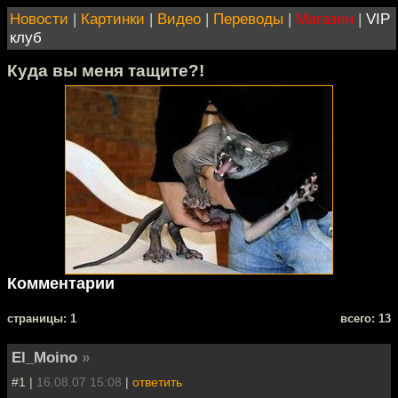
Новости
|
Картинки
|
Видео
|
Переводы
|
Магазин
|
VIP
клуб
Куда вы меня тащите?!
Комментарии
cтраницы: 1
всего: 13
El_Moino
»
#1 |
16.08.07 15:08
|
ответить