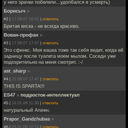
у него зрачки побелели...удолбался в усмерть)
Борисыч
»
#2 |
17.08.07 10:02
|
ответить
Бритая киска - не всегда красиво.
Вован-профан
»
#3 |
17.08.07 17:47
|
ответить
Это сфинкс. Моя кошка тоже так себя ведет, когда ей
задницу после туалета моем мылом. Соседи уже
подозрительно на меня смотрят. :-/
ast_sharp
»
#4 |
22.08.07 17:47
|
ответить
THIS IS SPARTA!!!
ES47
»
подросток-интеллектуал
#5 |
16.01.08 11:30
|
ответить
натуральный Алиен.
Prapor_Gandzhubas
»
#6 |
29.01.08 10:16
|
ответить