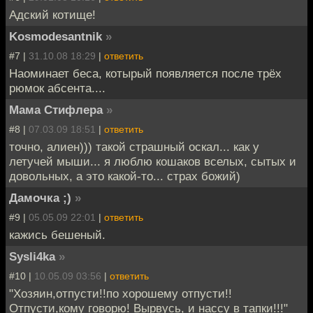
Адский котище!
Kosmodesantnik
»
#7 |
31.10.08 18:29
|
ответить
Наоминает беса, котырый появляется после трёх
рюмок абсента....
Мама Стифлера
»
#8 |
07.03.09 18:51
|
ответить
точно, алиен))) такой страшный оскал... как у
летучей мыши... я люблю кошаков вселых, сытых и
довольных, а это какой-то... страх божий)
Дамочка ;)
»
#9 |
05.05.09 22:01
|
ответить
кажись бешеный.
Sysli4ka
»
#10 |
10.05.09 03:56
|
ответить
"Хозяин,отпусти!!по хорошему отпусти!!
Отпусти,кому говорю! Вырвусь, и нассу в тапки!!!"