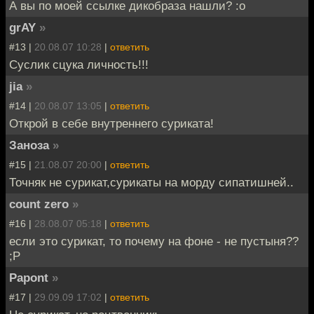
А вы по моей ссылке дикобраза нашли? :o
grAY
»
#13 |
20.08.07 10:28
|
ответить
Суслик сцука личность!!!
jia
»
#14 |
20.08.07 13:05
|
ответить
Открой в себе внутреннего суриката!
Заноза
»
#15 |
21.08.07 20:00
|
ответить
Точняк не сурикат,сурикаты на морду сипатишней..
count zero
»
#16 |
28.08.07 05:18
|
ответить
если это сурикат, то почему на фоне - не пустыня??
;Р
Papont
»
#17 |
29.09.09 17:02
|
ответить