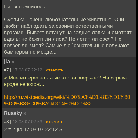
Гы, вспомнилось...
Суслики - очень любознательные животные. Они
любят наблюдать за своими естественными
врагами. Бывает встанут на задние лапки и смотрят
вдаль: не бежит ли лиса? Не летит ли орел? Не
ползет ли змея? Самые любознательные получают
бампером по морде...
jia
»
#7 |
17.08.07 22:12
|
ответить
> Мне интересно - а че это за зверь-то? На хорька
вроде непохож...
http://ru.wikipedia.org/wiki/%D0%A1%D1%83%D1%80
%D0%B8%D0%BA%D0%B0%D1%82
Russky
»
#8 |
18.08.07 02:53
|
ответить
2 # 7 jia 17.08.07 22:12 »