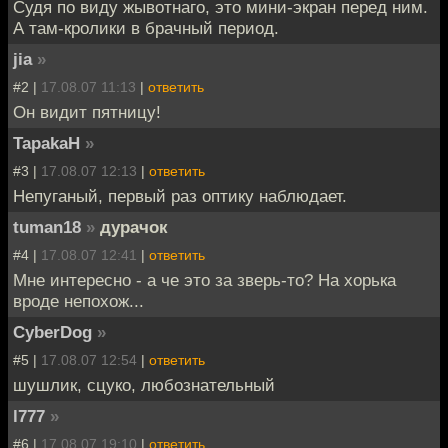
Судя по виду жывотнаго, это мини-экран перед ним.
А там-кролики в брачный период.
jia
»
#2 |
17.08.07 11:13
|
ответить
Oн видит пятницу!
TapakaH
»
#3 |
17.08.07 12:13
|
ответить
Непуганый, первый раз оптику наблюдает.
tuman18
»
дурачок
#4 |
17.08.07 12:41
|
ответить
Мне интересно - а че это за зверь-то? На хорька
вроде непохож...
CyberDog
»
#5 |
17.08.07 12:54
|
ответить
шушлик, сцуко, любознательный
l777
»
#6 |
17.08.07 19:10
|
ответить