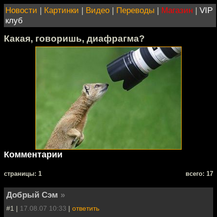
Новости
|
Картинки
|
Видео
|
Переводы
|
Магазин
|
VIP
клуб
Какая, говоришь, диафрагма?
Комментарии
cтраницы: 1
всего: 17
Добрый Сэм
»
#1 |
17.08.07 10:33
|
ответить