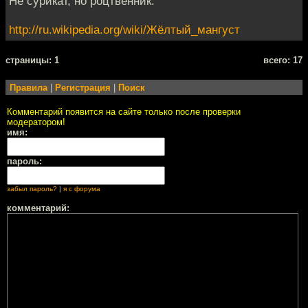
Не сурикат, но роцтвенник:
http://ru.wikipedia.org/wiki/Жёлтый_мангуст
cтраницы: 1
всего: 17
Правила
|
Регистрация
|
Поиск
Комментарий появится на сайте только после проверки
модератором!
имя:
пароль:
забыл пароль?
|
я с форума
комментарий: