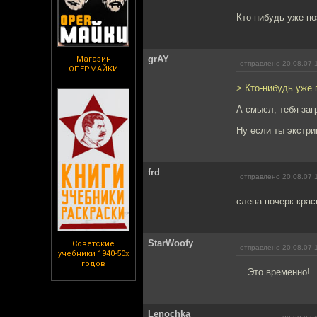
Кто-нибудь уже по
grAY
Магазин
отправлено 20.08.07 
ОПЕРМАЙКИ
> Кто-нибудь уже п
А смысл, тебя загр
Ну если ты экстри
frd
отправлено 20.08.07 
слева почерк кра
StarWoofy
Советские
отправлено 20.08.07 
учебники 1940-50х
годов
... Это временно!
Lenochka