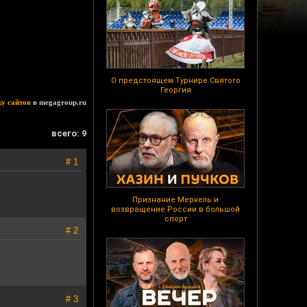
О предстоящем Турнире Святого
Георгия
ку сайтов
в megagroup.ru
всего: 9
# 1
Признание Меркель и
возвращение России в большой
спорт
# 2
# 3