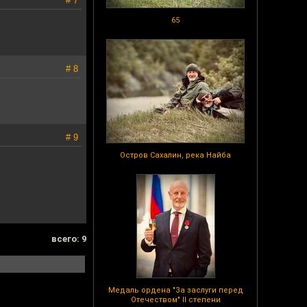
# 7
65
# 8
# 9
Остров Сахалин, река Найба
всего: 9
Медаль ордена "За заслуги перед
Отечеством" II степени