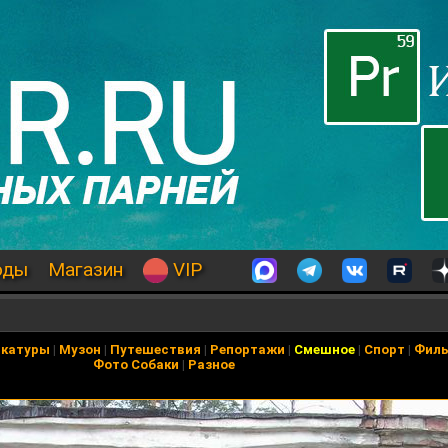
оды
Магазин
VIP
икатуры
|
Музон
|
Путешествия
|
Репортажи
|
Смешное
|
Спорт
|
Фил
Фото Собаки
|
Разное