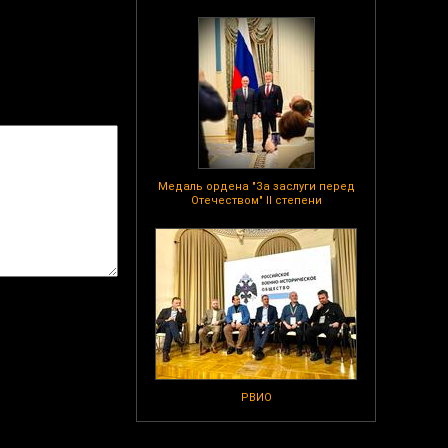
Медаль ордена "За заслуги перед
Отечеством" II степени
РВИО