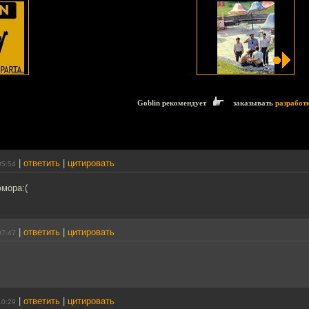
Goblin рекомендует
заказывать
разработ
|
ответить
|
цитировать
05:54
юмора:(
|
ответить
|
цитировать
07:47
|
ответить
|
цитировать
10:29