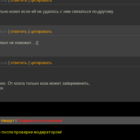
|
ответить
|
цитировать
13:48
ьно козел если ей не удалось с ним связаться по-другому
|
ответить
|
цитировать
20:17
вол не поможет....((
|
ответить
|
цитировать
13:10
но. От козла только коза может забеременеть,
ки.
 пишут
|
Поделиться ссылкой
о после проверки модератором!