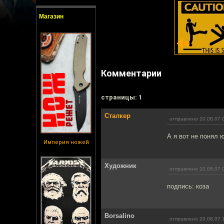
Магазин
Комментарии
cтраницы: 1
Сталкер
отправлено 20.08.07 
А я вот не понял 
Империя ножей
Художник
отправлено 20.08.07 
подпись: коза
Borsalino
отправлено 20.08.07 