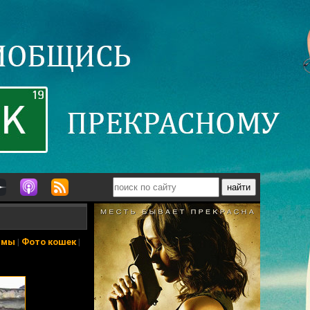
ьмы
|
Фото кошек
|