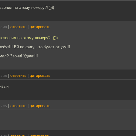
звонил по этому номеру?! ))))
|
ответить
|
цитировать
10:49
озвонил по этому номеру?! ))))
ебут!!! Ей по фигу, кто будет отцом!!!
мал? Звони! Удачи!!!
|
ответить
|
цитировать
12:26
сивый
|
ответить
|
цитировать
12:35