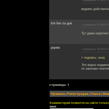
отправлено 20.08.07 
видимо действител
Ich bin zu gut
отправлено 22.08.07 
Тут даже короткост
pipetz
отправлено 30.08.07 
> подпись: коза
Это верно подмече
по законам генети
cтраницы: 1
Правила
|
Регистрация
|
Поиск
|
Мне
Комментарий появится на сайте тольк
имя: