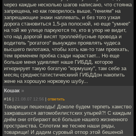
через каждые несколько шагов написано, что стоянка
запрещена, но как говорилось выше, "гениям" на
запрещающие знаки наплевать, и без того узкая
дорога становиться 1,5-ра полосной, но еще "умнее"
на той же улице паркуются те, кто в упор не видит,
что над дорогой висят троллейбусные провода и
водитель "рогатого" вынужден проявлять чудеса
высшего пилотажа, чтобы хоть как-то там проехать,
тем временем пробка сзади нарастает... Но еще
больше меня удивляет наше ГИБДД, которое
игнорирует такую богатую "кормушку", там себе за
месяц среднестатистическиий ГИБДДон накопить
жене на хорошую норковую шубу...
Кошак
»
#16 |
21.08.07 12:56
|
ответить
Товарищи пешеходы! Доколе будем терпеть хамство
зажравшихся автомобилистских упырей?! С каждым
днём они отбирают всё больше нашего жизненного
пространства. Сплотим же теснее наши ряды,
товарищи! И дадим суровый отпор этой бешеной