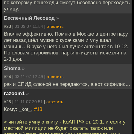
по которому пешеходы смогут безопасно переходить
улицу.
Беспечный Лесовод
»
#23 |
01.09.07 11:54
|
ответить
Вполне эффективно. Помню в Москве в центре пару
лет назад шёл мужик с кусачками и улучшал
машины. В руке у него был пучок антенн так в 10-12.
По словам старожилов, паркинг-идиоты исчезли на
2-3 дня.
Shoma
»
#24 |
03.11.07 12:49
|
ответить
рак и СПИД слюной не передаются, а вот сифилис...
razoom1
»
#25 |
11.11.07 20:51
|
ответить
Кому: _kot_,
#13
> читайте умную книгу - КоАП РФ ст. 20.1, и если у
местной милиции не будет хватать палок или