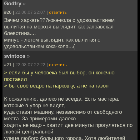
Godfry
»
#20 |
22.08.07 22:07
|
ответить
Зачем харкать???кока-кола с удовольствием
вылитая на морозя выглядит как заправская
блевотина....
минус - летом выглядит, как вылитая с
удовольствикем кока-кола...(
svintoos
»
#21 |
22.08.07 22:22
|
ответить
> если бы у человека был выбор, он конечно
поставил
> бы своё ведро на парковку, а не на газон
К сожалению, далеко не всегда. Есть мастера,
которые в упор не видят,
куда ставят машину, независимо от свободного
места. За примерами далеко
ходить не надо - хватит две минуты прогуляться по
любой центральной
улице любого большого города. Хотя любителей