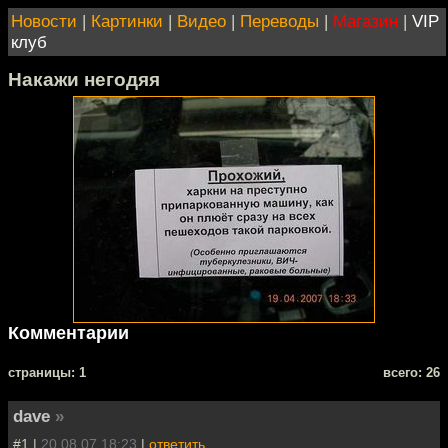
Новости
|
Картинки
|
Видео
|
Переводы
|
Магазин
|
VIP
клуб
Накажи негодяя
Комментарии
cтраницы: 1
всего: 26
dave
»
#1 |
20.08.07 18:23
|
ответить