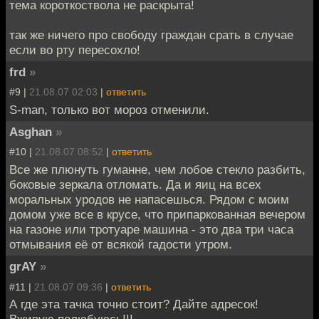
тема короткоствола не раскрыта!
так же ничего про свободу граждан срать в случае
если во рту пересохло!
frd
»
#9 |
21.08.07 02:03
|
ответить
S-man, только вот мороз отменили.
Asghan
»
#10 |
21.08.07 08:52
|
ответить
Все же плюнуть гуманне, чем лобое стекло разбить,
боковые зеркала отломать. Да и яиц на всех
моральных уродов не напасешься. Рядом с моим
домом уже все в крусе, что припаркованная вечером
на газоне или тротуаре машина - это два три часа
отмывания её от всякой гадости утром.
grAY
»
#11 |
21.08.07 09:36
|
ответить
А где эта тачка точно стоит? Дайте адресок!