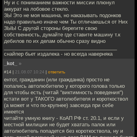
Ну и с пониманием важности миссии плюнул
аккурат на лобовое стекло.
ЗЫ Это не моя машина, но наказывать подонков
надо правильно иначе чем Ты отличаешься от Них
ЗЫЫ С другой стороны берегите свою
собственность, думайте где ставите машину т.к
дебилов по их делам обычно сразу видно
_________________________________________
снайпер бьет издалека - но всегда наверняка
_kot_
»
#14 |
21.08.07 10:24
|
ответить
ентот, гражданин (или гражданка) просто не
попались автолюбителю у которого голова только
для чтобы есть (читай "виктимность поведения")
кстати вот у ТАКОГО автолюбителя и короткоствол
(а может и что по-крупнее) завсегда при себе
имеется
читайте умную книгу - КоАП РФ ст. 20.1, и если у
местной милиции не будет хватать палок или
автолюбитель попадется без короткоствола, ну и