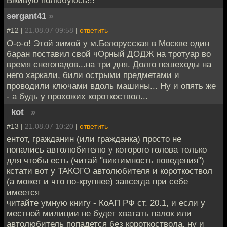
Вживую полюбуюсь!!!
sergant41
»
#12 |
21.08.07 09:58
|
ответить
О-о-о! Этой зимой у м.Белорусская в Москве один
баран поставил свой чОрный ДОДЖ на тротуар во
время снегопадов...на три дня. Долго пешеходы на
него харкали, били острыми предметами и
проводили ключами вдоль машины... Ну и опять же
- а будь у прохожих короткоствол...
_kot_
»
#13 |
21.08.07 10:20
|
ответить
ентот, гражданин (или гражданка) просто не
попались автолюбителю у которого голова только
для чтобы есть (читай "виктимность поведения")
кстати вот у ТАКОГО автолюбителя и короткоствол
(а может и что по-крупнее) завсегда при себе
имеется
читайте умную книгу - КоАП РФ ст. 20.1, и если у
местной милиции не будет хватать палок или
автолюбитель попадется без короткоствола, ну и