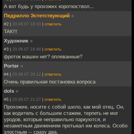
А вот будь у прохожих короткоствол...
Педрилло Эстетствующий
»
#2 |
20.08.07 18:33
|
ответить
ТАК!!!
Художник
»
#3 |
20.08.07 18:48
|
ответить
фроток машин нет? оплеванные?
Porter
»
#4 |
20.08.07 20:12
|
ответить
Очень правильная постановка вопроса
dols
»
#5 |
20.08.07 21:27
|
ответить
Прохожие, носите с собой шило, как мой отец. Он,
как водитель с большим стажем, терпеть не мог
уродов, которые неправильно паркуются, и
незаметным движением протыкал им колеса. Особо
злостным -- сразу два.