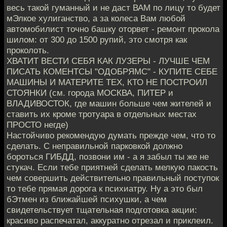
весь такой гуманный и не даст ВАМ по лицу то будет
мЭлкое хулиганство, а за колеса Вам любой
автомобилист точно башку оторвет - ремонт прокола
шилом: от 300 до 1500 рупий, это смотря как
проколоть.
ХВАТИТ ВЕСТИ СЕБЯ КАК ЛУЗЕРЫ - ЛУЧШЕ ЧЕМ
ПИСАТЬ КОМЕНТСЫ "ОДОБРЯМС" - КУПИТЕ СЕБЕ
МАШИНЫ И МАТЕРИТЕ ТЕХ, КТО НЕ ПОСТРОИЛ
СТОЯНКИ (см. города МОСКВА, ПИТЕР и
ВЛАДИВОСТОК, где машин больше чем жителей и
ставить их кроме тротуара в отдельных местах
ПРОСТО негде)
Настойчиво рекомендую думать прежде чем, что то
сделать. С неправильной парковкой должно
бороться ГИБДД, позвони им - а я забыл ты же не
стукач. Если тебе приятней сделать мелкую пакость
чем совершить действительно правильный поступок
то тебе прямая дорога к психиатру. Ну а это был
бЭтмен из ближайшей психушки, а чем
свидетельствует тщательная подготовка акции:
красиво распечатал, аккуратно отрезал и приклеил.