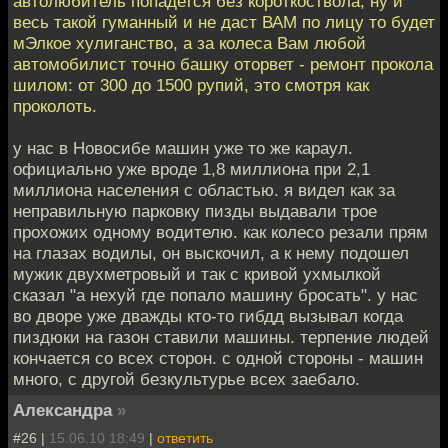
автолюбитель попадется без короткоствола, ну и
весь такой гуманный и не даст ВАМ по лицу то будет
мЭлкое хулиганство, а за колеса Вам любой
автомобилист точно башку оторвет - ремонт прокола
шилом: от 300 до 1500 рупий, это смотря как
проколоть.
у нас в Новосибе машин уже то же караул.
официально уже вроде 1,8 миллиона при 2,1
миллиона населения с областью. я видел как за
неправильную парковку пизды выдавали трое
прохожих одному водителю. как колесо резали прям
на глазах водилы, он выскочил, а к нему подошел
мужик двухметровый и так с кривой ухмылкой
сказал "а нехуй где попало машину бросать". у нас
во дворе уже дважды кто-то гибдд вызывал когда
пиздюки на газон ставили машины. терпение людей
кончается со всех сторон. с одной стороны - машин
много, с другой безкультурье всех заебало.
Александра
»
#26 |
15.06.10 18:49
|
ответить