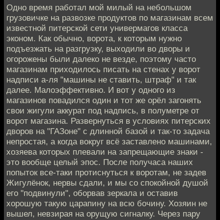
Одно время работал мой милый на небольшом
грузовичке на развозке продуктов по магазинам всем
известной питерской сети универмагов класса
эконом. Как обычно, ворота, к которым нужно
подъезжать на разгрузку, выходили во дворы и
огорожены были далеко не везде, поэтому часто
магазинам приходилось писать на стенах у ворот
надписи а-ля "машины не ставить, штраф" и так
далее. Малоэффективно. И вот у одного из
магазинов повадился один и тот же орёл загонять
свои жигули аккурат под надпись, в полуметре от
ворот магазина. Развернуться в условиях питерских
дворов на "ГАЗоне" с длинной базой и так-то задача
непростая, а когда вокруг всё заставлено машинами,
хозяева которых плевали на запрещающие знаки -
это вообще целый эпос. После получаса наших
попыток все-таки протиснуться к воротам, не задев
Жигулёнок, нервы сдали, и мы со спокойной душой
его "подвинули", оборвав зеркала и оставив
хорошую такую царапину на всю бочину. Хозяин не
вышел, невзирая на орущую сигналку. Через пару