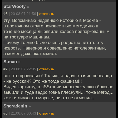
StarWoofy
»
#6 |
20.08.07 21:56
|
ответить
Угу. Вспоминаю недавнюю историю в Москве -
в восточном округе неизвестные методично в
течение месяца дырявили колеса припаркованным
на тротуаре машинам.
Почему-то мне было очень радостно читать эту
новость. Наверное я совершенно нетолерантный,
а может даже экстремист.
S-man
»
#7 |
20.08.07 22:05
|
ответить
вот это правильно! Только, а вдруг хозяин пепелаца
- не русский? Это же тогда фашизм!!!
Видел картинку, в эSSтонии мерседесу окно боковое
выбили и туда ведро говна плеснули... тоже метод...
хотя и яичко, на морозе, никто не отменял...
Sheradenin
»
#8 |
21.08.07 00:43
|
ответить