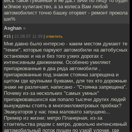
весь такой гуманный и не даст ВАМ по лицу то будет
мЭлкое хулиганство, а за колеса Вам любой
автомобилист точно башку оторвет - ремонт прокола
ши%
Asghan
»
#15 |
21.08.07 11:39
|
ответить
Мне давно было интерсно - каким местом думают те
"гении", которые паркуют автомобили на автобусных
остановках и на и без того узких дорогах с
интенсивным движением. Особенно умиляют
припаркованные в два ряда автомобили ,
припаркованные под знаком стоянка запрещена и
щитом где крупными буквами, для тех кто дорожные
знаки не различает, написано - "Стоянка запрещена".
Почему из-за нескольких "самых умных"
припарковавшихся как попало тысячи других людей
вынуждены стоять в многокилометровых пробках?
Эвакуаторов у нас пока маловато запущено...
Пример из жизни: метро Планерная, из-за
стоительства рядом с метро, довольно интенсивный
автомобильный поток пущен по узкой улочке, где