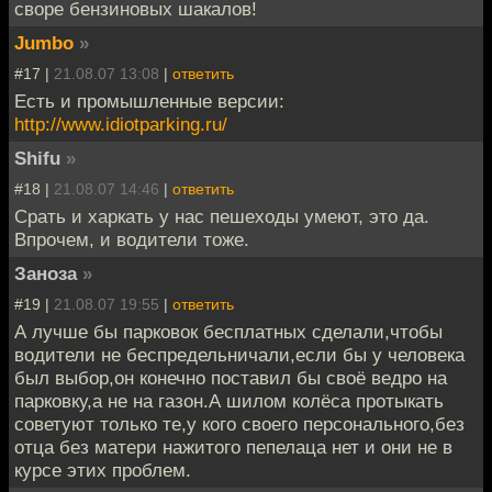
своре бензиновых шакалов!
Jumbo
»
#17 |
21.08.07 13:08
|
ответить
Есть и промышленные версии:
http://www.idiotparking.ru/
Shifu
»
#18 |
21.08.07 14:46
|
ответить
Срать и харкать у нас пешеходы умеют, это да.
Впрочем, и водители тоже.
Заноза
»
#19 |
21.08.07 19:55
|
ответить
А лучше бы парковок бесплатных сделали,чтобы
водители не беспредельничали,если бы у человека
был выбор,он конечно поставил бы своё ведро на
парковку,а не на газон.А шилом колёса протыкать
советуют только те,у кого своего персонального,без
отца без матери нажитого пепелаца нет и они не в
курсе этих проблем.