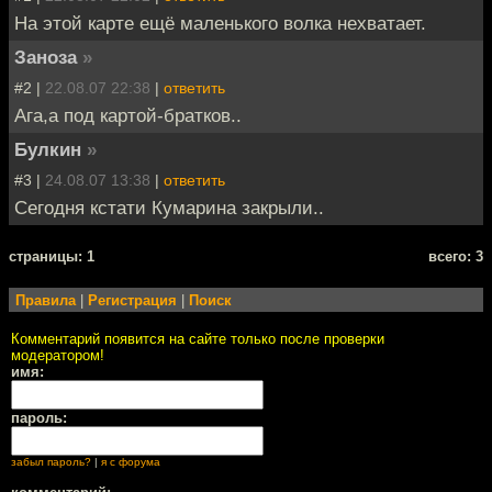
На этой карте ещё маленького волка нехватает.
Заноза
»
#2 |
22.08.07 22:38
|
ответить
Ага,а под картой-братков..
Булкин
»
#3 |
24.08.07 13:38
|
ответить
Сегодня кстати Кумарина закрыли..
cтраницы: 1
всего: 3
Правила
|
Регистрация
|
Поиск
Комментарий появится на сайте только после проверки
модератором!
имя:
пароль:
забыл пароль?
|
я с форума