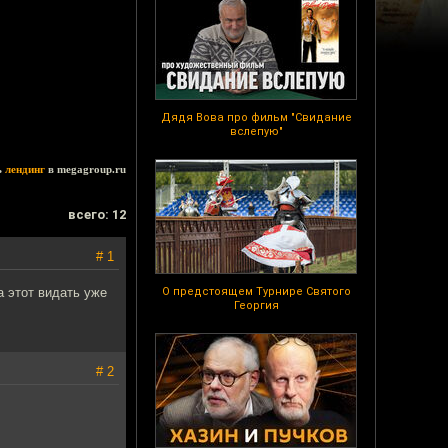
Дядя Вова про фильм "Свидание
вслепую"
ь
лендинг
в megagroup.ru
всего: 12
# 1
а этот видать уже
О предстоящем Турнире Святого
Георгия
# 2