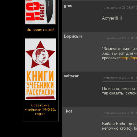
gres
отправлено 23.08.07 
Ахтунг!!!!!!
Империя ножей
Борисыч
отправлено 23.08.07 
"Замечательно вхо
Хех, так вот для 
кросавчег:
http://o
valtazar
отправлено 23.08.07 
Не иначе, именно 
так сказать, склон
Советские
учебники 1940-50х
_kot_
отправлено 23.08.07 
годов
Биба и Боба - два
непомню кто (c): l