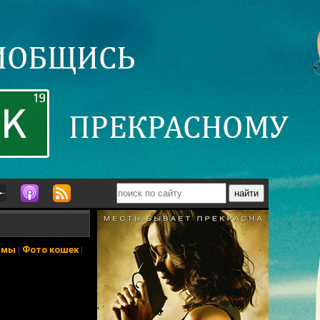
ьмы
|
Фото кошек
|