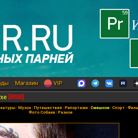
оды
Магазин
VIP
ухе
[RRR]
икатуры
|
Музон
|
Путешествия
|
Репортажи
|
Смешное
|
Спорт
|
Фил
Фото Собаки
|
Разное