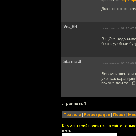
Дак ето тот же са
Vic_НН
отправлено 08.10.07 
В щОке надо было
брать удобней буд
Starina-JI
отправлено 07.02.08 
Вспомнилась книга
ухо, как карандаш
похоже чем-то :-)))
cтраницы: 1
Правила
|
Регистрация
|
Поиск
|
Мне
Комментарий появится на сайте тольк
имя: