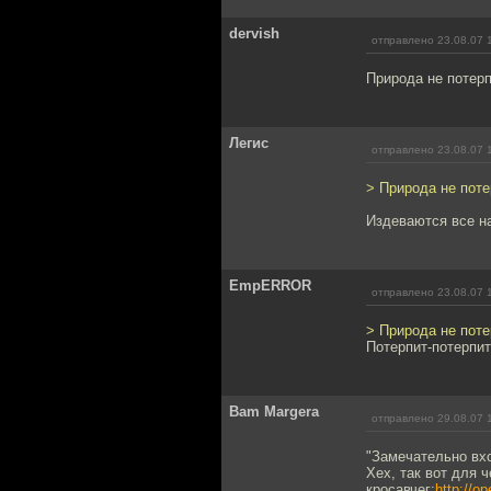
dervish
отправлено 23.08.07 
Природа не потерп
Легис
отправлено 23.08.07 
> Природа не поте
Издеваются все над
EmpERROR
отправлено 23.08.07 
> Природа не поте
Потерпит-потерпит
Bam Margera
отправлено 29.08.07 
"Замечательно вхо
Хех, так вот для 
кросавчег:
http://o