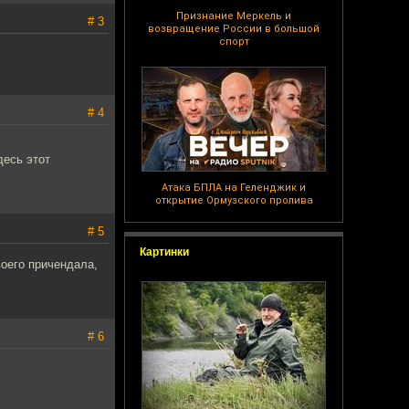
Признание Меркель и
# 3
возвращение России в большой
спорт
# 4
десь этот
Атака БПЛА на Геленджик и
открытие Ормузского пролива
# 5
Картинки
воего причендала,
# 6