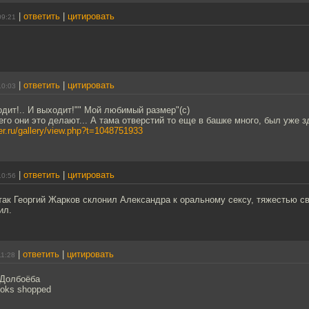
|
ответить
|
цитировать
09:21
|
ответить
|
цитировать
10:03
дит!.. И выходит!"" Мой любимый размер"(с)
чего они это делают... А тама отверстий то еще в башке много, был уже з
per.ru/gallery/view.php?t=1048751933
|
ответить
|
цитировать
10:56
так Георгий Жарков склонил Александра к оральному сексу, тяжестью с
ил.
|
ответить
|
цитировать
11:28
 Долбоёба
ooks shopрed