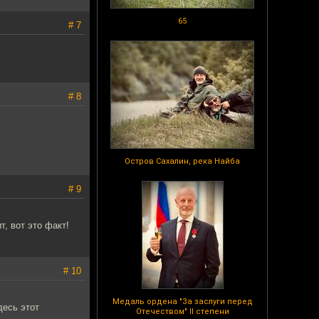
65
# 7
# 8
Остров Сахалин, река Найба
# 9
т, вот это факт!
# 10
Медаль ордена "За заслуги перед
десь этот
Отечеством" II степени