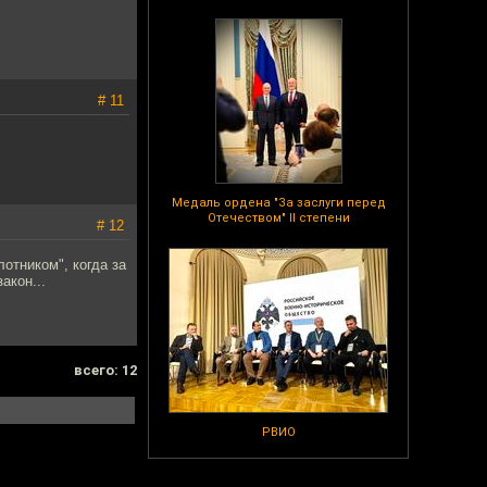
# 11
Медаль ордена "За заслуги перед
Отечеством" II степени
# 12
лотником", когда за
акон...
всего: 12
РВИО