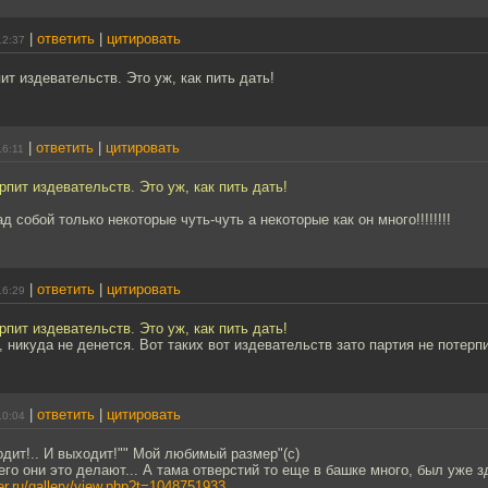
|
ответить
|
цитировать
12:37
ит издевательств. Это уж, как пить дать!
|
ответить
|
цитировать
16:11
рпит издевательств. Это уж, как пить дать!
 собой только некоторые чуть-чуть а некоторые как он много!!!!!!!!
|
ответить
|
цитировать
16:29
рпит издевательств. Это уж, как пить дать!
, никуда не денется. Вот таких вот издевательств зато партия не потерпи
|
ответить
|
цитировать
10:04
дит!.. И выходит!"" Мой любимый размер"(с)
чего они это делают... А тама отверстий то еще в башке много, был уже з
per.ru/gallery/view.php?t=1048751933