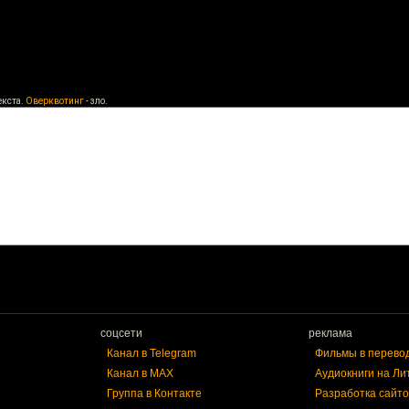
екста.
Оверквотинг
- зло.
соцсети
реклама
Канал в Telegram
Фильмы в перево
Канал в MAX
Аудиокниги на Ли
Группа в Контакте
Разработка сайто