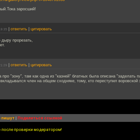
мый.Тока заросший!
|
ответить
|
цитировать
19:35
 дыру прорезать,
ет.
|
ответить
|
цитировать
21:29
 про "зону", там как одна из "казней" блатных была описана "заделать п
 вкладывался член на общем сходняке, тому, кто переступил воровской з
 пишут
|
Поделиться ссылкой
о после проверки модератором!