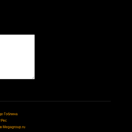
де Гоблина
тРес
в Megagroup.ru