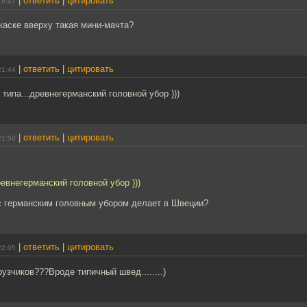
|
ответить
|
цитировать
18:47
 каске вверху такая мини-мачта?
|
ответить
|
цитировать
21:44
 типа...древнегерманский головной убор )))
|
ответить
|
цитировать
21:50
ревнегерманский головной убор )))
с германским головным убором делает в Швеции?
|
ответить
|
цитировать
22:05
рузчиков???Вроде типичный швед........)