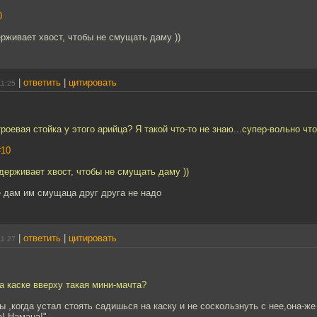
0
рживает хвост, чтобы не смущать даму ))
|
ответить
|
цитировать
11:25
троевая стойка у этого арийца? Я такой что-то не знаю...супер-вольно чт
#10
держивает хвост, чтобы не смущать даму ))
 дам им смущаца друг друга не надо
|
ответить
|
цитировать
11:27
на каске вверху такая мини-мачта?
бы ,когда устал стоять садишься на каску и не соскользнуть с нее,она-ж
а! Намана!"