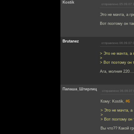
Kostik
отправлено 05.09.07 
Это не мачта, а гр
Вот поэтому он та
Brutanez
отправлено 06.09.07 
> Это не мачта, а 
>
> Вот поэтому он 
Ага, молния 220....
Папаша_Штирлиц
отправлено 06.09.07 
Кому: Kostik,
#6
> Это не мачта, а
>
> Вот поэтому он
Вы что?? Какой г