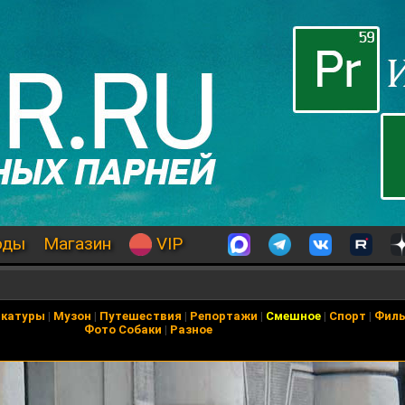
оды
Магазин
VIP
икатуры
|
Музон
|
Путешествия
|
Репортажи
|
Смешное
|
Спорт
|
Фил
Фото Собаки
|
Разное