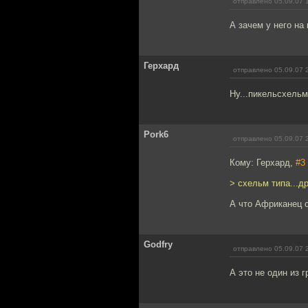
отправлено 05.09.07 
А зачем у него на
Герхард
отправлено 05.09.07 
Ну...пикельсхельм
Pork6
отправлено 05.09.07 
Кому: Герхард,
#3
> схельм типа...д
А что Африканец 
Godfry
отправлено 05.09.07 
А это не один из г