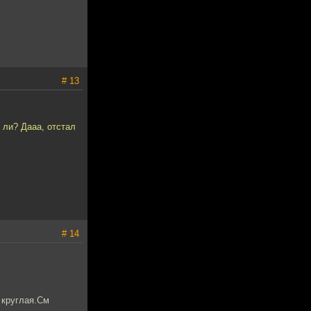
# 13
о ли? Дааа, отстал
# 14
е круглая.См