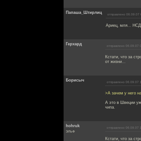
Папаша_Штирлиц
отправлено 06.09.07 
Ариец, мля... НСД
Герхард
отправлено 06.09.07 
Кстати, что за стр
от жизни...
Борисыч
отправлено 06.09.07 
>А зачем у него н
А это в Швеции уж
чипа.
hohruk
отправлено 06.09.07 
ЭЛЬФ
Кстати, что за стр