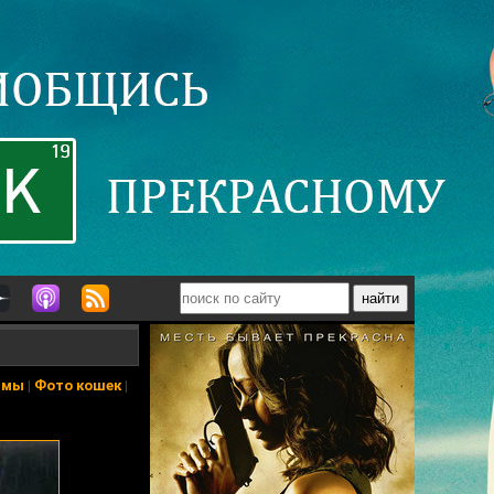
ьмы
|
Фото кошек
|