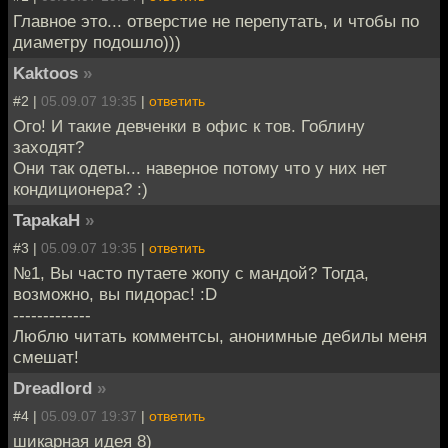
Главное это... отверстие не перепутать, и чтобы по
диаметру подошло)))
Kaktoos
»
#2 |
05.09.07 19:35
|
ответить
Ого! И такие девченки в офис к тов. Гоблину
заходят?
Они так одеты... наверное потому что у них нет
кондиционера? :)
TapakaH
»
#3 |
05.09.07 19:35
|
ответить
№1, Вы часто путаете жопу с мандой? Тогда,
возможно, вы пидорас! :D
-------------
Люблю читать комментсы, анонимные дебилы меня
смешат!
Dreadlord
»
#4 |
05.09.07 19:37
|
ответить
шикарная идея 8)