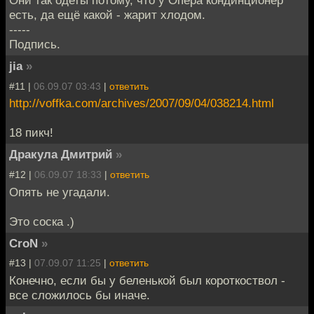
Они так одеты потому, что у Опера кондинционер
есть, да ещё какой - жарит хлодом.
-----
Подпись.
jia
»
#11 |
06.09.07 03:43
|
ответить
http://voffka.com/archives/2007/09/04/038214.html
18 пикч!
Дракула Дмитрий
»
#12 |
06.09.07 18:33
|
ответить
Опять не угадали.
Это соска .)
CroN
»
#13 |
07.09.07 11:25
|
ответить
Конечно, если бы у беленькой был короткоствол -
все сложилось бы иначе.