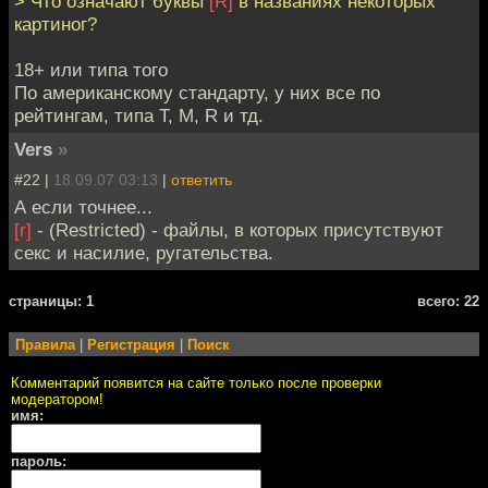
> Что означают буквы
[R]
в названиях некоторых
картиног?
18+ или типа того
По американскому стандарту, у них все по
рейтингам, типа T, M, R и тд.
Vers
»
#22 |
18.09.07 03:13
|
ответить
А если точнее...
[r]
- (Restricted) - файлы, в которых присутствуют
секс и насилие, ругательства.
cтраницы: 1
всего: 22
Правила
|
Регистрация
|
Поиск
Комментарий появится на сайте только после проверки
модератором!
имя:
пароль: