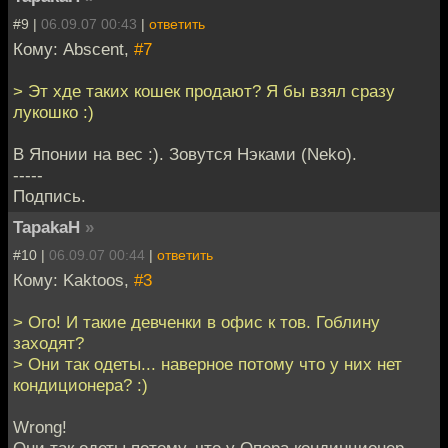
#9 |
06.09.07 00:43
|
ответить
Кому: Abscent,
#7
> Эт хде таких кошек продают? Я бы взял сразу
лукошко :)
В Японии на вес :). Зовутся Нэками (Neko).
-----
Подпись.
TapakaH
»
#10 |
06.09.07 00:44
|
ответить
Кому: Kaktoos,
#3
> Ого! И такие девченки в офис к тов. Гоблину
заходят?
> Они так одеты... наверное потому что у них нет
кондиционера? :)
Wrong!