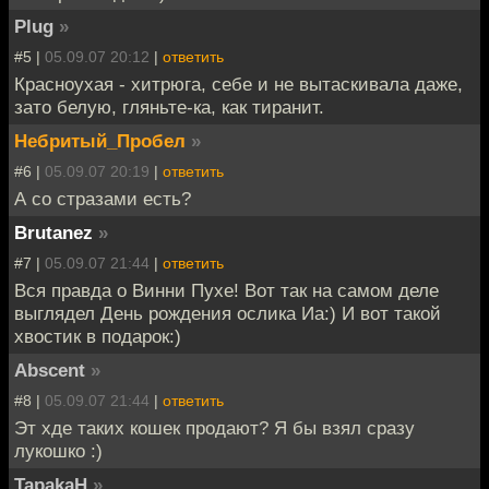
Plug
»
#5 |
05.09.07 20:12
|
ответить
Красноухая - хитрюга, себе и не вытаскивала даже,
зато белую, гляньте-ка, как тиранит.
Небритый_Пробел
»
#6 |
05.09.07 20:19
|
ответить
А со стразами есть?
Brutanez
»
#7 |
05.09.07 21:44
|
ответить
Вся правда о Винни Пухе! Вот так на самом деле
выглядел День рождения ослика Иа:) И вот такой
хвостик в подарок:)
Abscent
»
#8 |
05.09.07 21:44
|
ответить
Эт хде таких кошек продают? Я бы взял сразу
лукошко :)
TapakaH
»