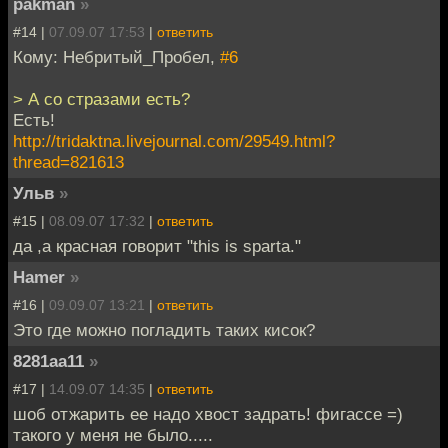
pakman
»
#14 |
07.09.07 17:53
|
ответить
Кому: Небритый_Пробел,
#6
> А со стразами есть?
Есть!
http://tridaktna.livejournal.com/29549.html?
thread=821613
Ульв
»
#15 |
08.09.07 17:32
|
ответить
да ,а красная говорит "this is sparta."
Hamer
»
#16 |
09.09.07 13:21
|
ответить
Это где можно погладить таких кисок?
8281аа11
»
#17 |
14.09.07 14:35
|
ответить
шоб отжарить ее надо хвост задрать! фигассе =)
такого у меня не было.....