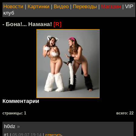
Новости
|
Картинки
|
Видео
|
Переводы
|
Магазин
|
VIP
клуб
- Бона!... Намана!
[R]
Комментарии
cтраницы: 1
всего: 22
h0dz
»
#1 |
05.09.07 19:14
|
ответить