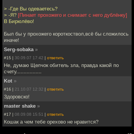
> -Где Вы одеваетесь?
> -Я?
[Пинает прохожего и снимает с него дублёнку]
В Бирюлёво!
Был бы у прохожего короткоствол,всё бы сложилось
иначе!
Serg-sobaka
»
#15 |
30.09.07 17:42
|
ответить
Не, думаю Щелчок обитель зла, правда какой по
счету.................
Kot
»
#16 |
21.10.07 12:32
|
ответить
Здоровско!
master shake
»
#17 |
08.09.08 15:51
|
ответить
Кошак а чем тебе орехово не нравится?