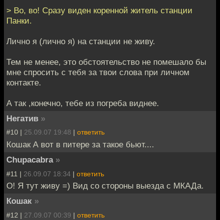
> Во, во! Сразу виден коренной житель станции
Панки.
Лично я (лично я) на станции не живу.
Тем не менее, это обстоятельство не помешало бы
мне спросить с тебя за твои слова при личном
контакте.
А так ,конечно, тебе из погреба виднее.
Негатив
»
#10 |
25.09.07 19:48
|
ответить
Кошак А вот в питере за такое бьют....
Chupacabra
»
#11 |
26.09.07 18:34
|
ответить
О! Я тут живу =) Вид со стороны выезда с МКАДа.
Кошак
»
#12 |
27.09.07 00:39
|
ответить