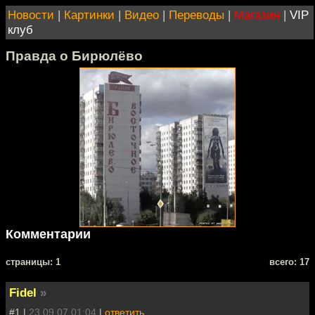
Новости
|
Картинки
|
Видео
|
Переводы
|
Магазин
|
VIP
клуб
Правда о Бирюлёво
Комментарии
cтраницы: 1
всего: 17
Fidel
»
#1 |
23.09.07 01:04
|
ответить