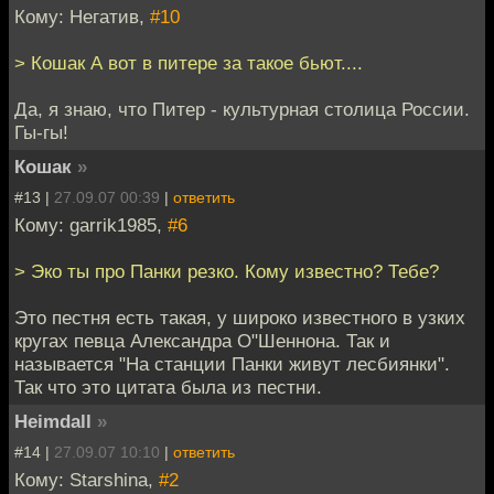
Кому: Негатив,
#10
> Кошак А вот в питере за такое бьют....
Да, я знаю, что Питер - культурная столица России.
Гы-гы!
Кошак
»
#13 |
27.09.07 00:39
|
ответить
Кому: garrik1985,
#6
> Эко ты про Панки резко. Кому известно? Тебе?
Это пестня есть такая, у широко известного в узких
кругах певца Александра О"Шеннона. Так и
называется "На станции Панки живут лесбиянки".
Так что это цитата была из пестни.
Heimdall
»
#14 |
27.09.07 10:10
|
ответить
Кому: Starshina,
#2