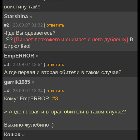
воистину так!!!
Starshina
»
#2 |
23.09.07 01:32
|
ответить
-Где Вы одеваетесь?
-Я?
[Пинает прохожего и снимает с него дублёнку]
В
Бирюлёво!
EmpERROR
»
#3 |
23.09.07 12:54
|
ответить
А где первая и вторая обители в таком случае?
garrik1985
»
#4 |
23.09.07 13:34
|
ответить
Кому: EmpERROR,
#3
> А где первая и вторая обители в таком случае?
Выхино-жулебино :)
Кошак
»