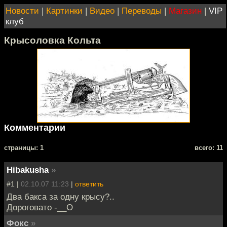
Новости
|
Картинки
|
Видео
|
Переводы
|
Магазин
|
VIP
клуб
Крысоловка Кольта
Комментарии
cтраницы: 1
всего: 11
Hibakusha
»
#1 |
02.10.07 11:23
|
ответить
Два бакса за одну крысу?..
Дороговато -__О
Фокс
»