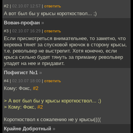
#2 |
02.10.07 12:57
|
ответить
А вот был бы у крысы короткоствол... ;)
Вован-профан
»
#3 |
02.10.07 16:29
|
ответить
Если присмотреться внимательнее, то заметно, что
веревка тянет за спусковой крючок в сторону крысы,
т.е. револьвер не выстрелит. Хотя конечно, если
крыса сильно будет тянуть за приманку револьвер
упадет на нее и придавит.
Пофигист №1
»
#4 |
02.10.07 18:00
|
ответить
Кому: Фокс,
#2
> А вот был бы у крысы короткоствол... ;)
> Кому: Фокс,
#2
Короткоствол к сожалению не у крысы((((
Крайне Добротный
»