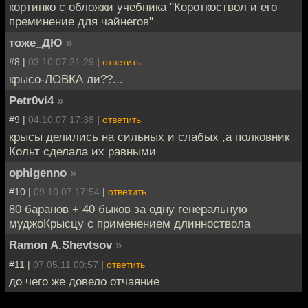
кортинко с обложки учебника "Короткоствол и его
преминение для чайнегов"
тоже_ДЮ
»
#8 |
03.10.07 21:29
|
ответить
крысо-ЛОВКА ли??...
Petr0vi4
»
#9 |
04.10.07 17:38
|
ответить
крысы делились на сильных и слабых ,а полковник
Кольт сделала их равными
ophigenno
»
#10 |
09.10.07 17:54
|
ответить
80 баранов + 40 быков за одну генеральную
муджоКрысцу с применением длинноствола
Ramon A.Shevtsov
»
#11 |
07.05.11 00:57
|
ответить
до чего же довело отчаяние