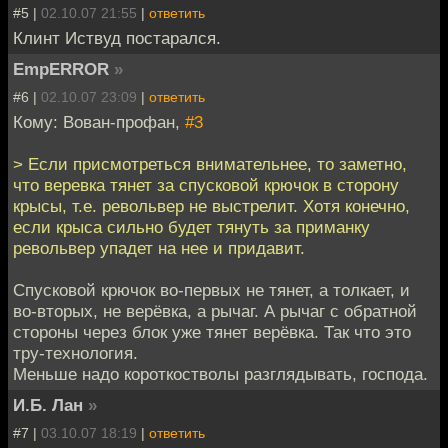
#5 |
02.10.07 21:55
|
ответить
Клинт Иствуд постарался.
EmpERROR
»
#6 |
02.10.07 23:09
|
ответить
Кому: Вован-профан,
#3
> Если присмотреться внимательнее, то заметно,
что веревка тянет за спусковой крючок в сторону
крысы, т.е. револьвер не выстрелит. Хотя конечно,
если крыса сильно будет тянуть за приманку
револьвер упадет на нее и придавит.
Спусковой крючок во-первых не тянет, а толкает, и
во-вторых, не верёвка, а рычаг. А рычаг с обратной
стороны через блок уже тянет верёвка. Так что это
тру-технология.
Меньше надо короткостволы разглядывать, господа.
И.Б. Лан
»
#7 |
03.10.07 18:19
|
ответить