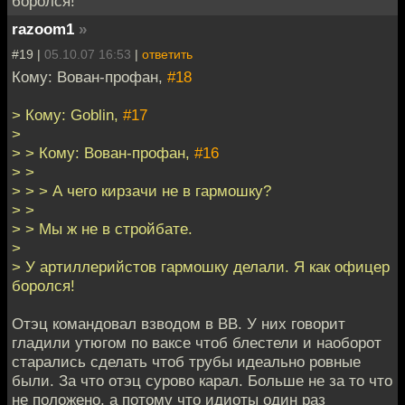
боролся!
razoom1
»
#19 |
05.10.07 16:53
|
ответить
Кому: Вован-профан,
#18
> Кому: Goblin,
#17
>
> > Кому: Вован-профан,
#16
> >
> > > А чего кирзачи не в гармошку?
> >
> > Мы ж не в стройбате.
>
> У артиллерийстов гармошку делали. Я как офицер
боролся!
Отэц командовал взводом в ВВ. У них говорит
гладили утюгом по ваксе чтоб блестели и наоборот
старались сделать чтоб трубы идеально ровные
были. За что отэц сурово карал. Больше не за то что
не положено, а потому что идиоты один раз