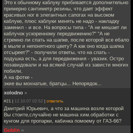
Это к обычному каблуку прибивается дополнительно
примерно сантиметр резины, что дает эффект
красивых ног в элегантных сапогах на высоком
каблуке, плюс каблуки менять не надо - накладку
заменил - и все. На вопросы типа - "А не мешает ли
каблучок ускоренному передвижению?" "А не
стремно ли спать на шапке, после которой все ебало
в мыле и непонятного цвету? А как оно когда шапка
отсыреет?" - получили ответы, что на спать -
подушка есть, а для передвижения - увазик. Остро
позавидовали и на всякий случай из зависти многих
побили.
А на фотке -
экие вы мохнатые, братцы... Непорядок...
xolodno
»
#21 |
12.10.07 02:52
|
ответить
Дмитрий Юрьевич, а что за машина возле которой
Вы стоите,случайно не машина хим.обработки с
кунгом для пропарки, кабинка помоему от ГАЗ-66?
Goblin
»