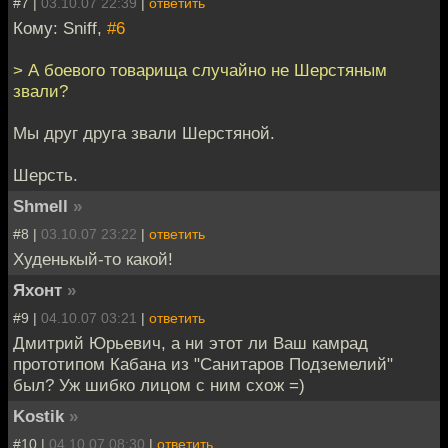
#7 |
03.10.07 22:39
|
ответить
Кому: Sniff,
#6
> А боевого товарища случайно не Шерстяным
звали?
Мы друг друга звали Шерстяной.
Шерсть.
Shmell
»
#8 |
03.10.07 23:22
|
ответить
Худенькый-то какой!
Яхонт
»
#9 |
04.10.07 03:21
|
ответить
Дмитрий Юрьевич, а ни этот ли Ваш камрад
прототипом Кабана из "Санитаров Подземелий"
был? Уж шибко лицом с ним схож =)
Kostik
»
#10 |
04.10.07 08:30
|
ответить