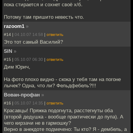
пока стирается и сохнет своё х/б.
Потому там пришито невесть что.
razoom1
»
#14 |
04.10.07 14:58
|
ответить
Это тот самый Василий?
SIN
»
#15 |
05.10.07 06:30
|
ответить
Дим Юрич,
На фото плохо видно - скока у тебя там на погоне
лычек? Одна, что ли? Фельдфебель?!!!
Вован-профан
»
#16 |
05.10.07 14:35
|
ответить
Красавцы! Пряжка подогнута, расстегнуты оба
(второй дедушка - вообще практически до пупа). А
чего кирзачи не в гармошку?
Верно в анекдоте подмечено: Ты кто? Я - дембель, а