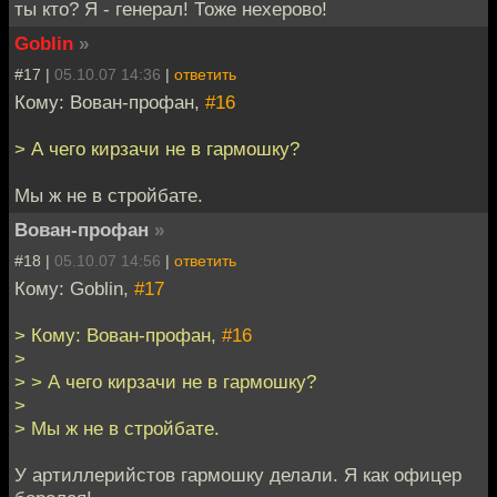
ты кто? Я - генерал! Тоже нехерово!
Goblin
»
#17 |
05.10.07 14:36
|
ответить
Кому: Вован-профан,
#16
> А чего кирзачи не в гармошку?
Мы ж не в стройбате.
Вован-профан
»
#18 |
05.10.07 14:56
|
ответить
Кому: Goblin,
#17
> Кому: Вован-профан,
#16
>
> > А чего кирзачи не в гармошку?
>
> Мы ж не в стройбате.
У артиллерийстов гармошку делали. Я как офицер