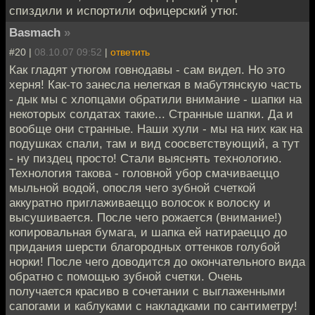
спиздили и испортили офицерский утюг.
Basmach
»
#20 |
08.10.07 09:52
|
ответить
Как гладят утюгом говнодавы - сам видел. Но это
херня! Как-то занесла нелегкая в мабутянскую часть
- дык мы с хлопцами обратили внимание - шапки на
некоторых солдатах такие... Странные шапки. Да и
вообще они странные. Наши хули - мы на них как на
подушках спали, там и вид соосветствующий, а тут
- ну пиздец просто! Стали выяснять технологию.
Технология такова - головной убор смачиваеццо
мыльной водой, опосля чего зубной счеткой
аккуратно приглаживаеццо волосок к волоску и
высушивается. После чего рожается (внимание!)
копировальная бумага, и шапка ей натираеццо до
придания шерсти благородных оттенков голубой
норки! После чего доводится до окончательного вида
обратно с помощью зубной счетки. Очень
получается красиво в сочетании с выглаженными
сапогами и каблуками с накладками по сантиметру!