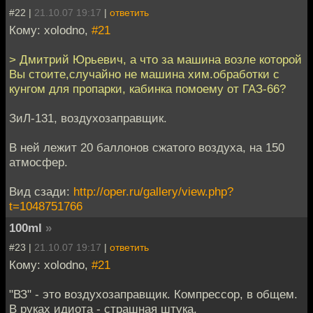
#22 |
21.10.07 19:17
|
ответить
Кому: xolodno,
#21
> Дмитрий Юрьевич, а что за машина возле которой
Вы стоите,случайно не машина хим.обработки с
кунгом для пропарки, кабинка помоему от ГАЗ-66?
ЗиЛ-131, воздухозаправщик.
В ней лежит 20 баллонов сжатого воздуха, на 150
атмосфер.
Вид сзади:
http://oper.ru/gallery/view.php?
t=1048751766
100ml
»
#23 |
21.10.07 19:17
|
ответить
Кому: xolodno,
#21
"ВЗ" - это воздухозаправщик. Компрессор, в общем.
В руках идиота - страшная штука.