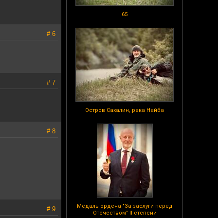
65
# 6
# 7
Остров Сахалин, река Найба
# 8
Медаль ордена "За заслуги перед
# 9
Отечеством" II степени