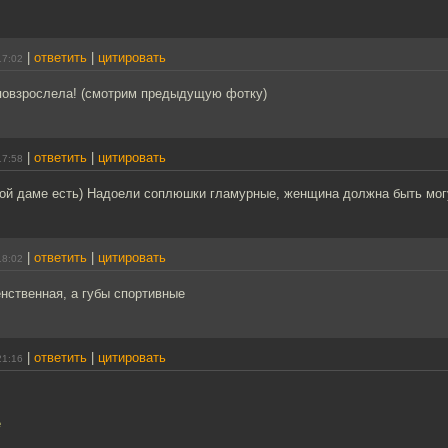
|
ответить
|
цитировать
17:02
 повзрослела! (смотрим предыдущую фотку)
|
ответить
|
цитировать
17:58
этой даме есть) Надоели соплюшки гламурные, женщина должна быть мог
|
ответить
|
цитировать
18:02
енственная, а губы спортивные
|
ответить
|
цитировать
21:16
е