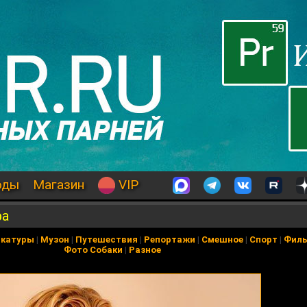
оды
Магазин
VIP
ра
икатуры
|
Музон
|
Путешествия
|
Репортажи
|
Смешное
|
Спорт
|
Фил
Фото Собаки
|
Разное