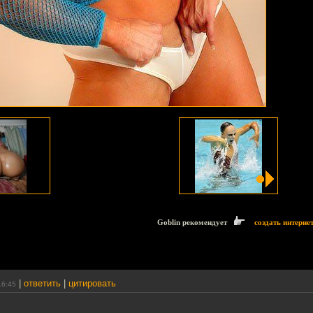
Goblin рекомендует
создать интерне
|
ответить
|
цитировать
16:45