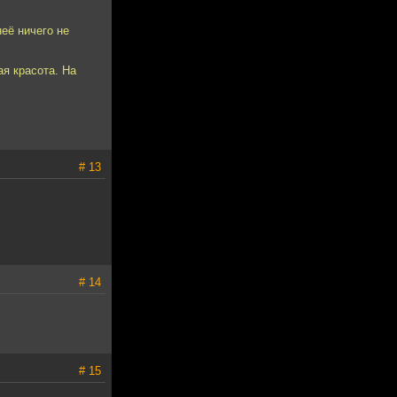
её ничего не
ая красота. На
# 13
# 14
# 15