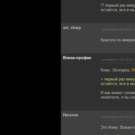
!? первый раз виж
остаётся, вся в м
ast_sharp
отправлено 08.10.07 
Красота по америк
Вован-профан
отправлено 08.10.07 
Кому: Skoropea,
#
> первый раз вижу
остаётся, вся в м
И как может силик
любителя, я бы ска
Негатив
отправлено 08.10.07 
Это Кому: Вован-