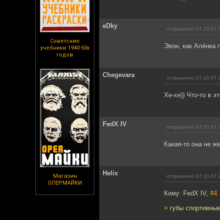
eDky
отправлено 07.10.07 
Советские
Эвон, как Алёнка
учебники 1940-50х
годов
Chegevara
отправлено 07.10.07 
Хе-хе)) Что-то в 
FedX IV
отправлено 07.10.07 
Какая-то она не ж
Helix
Магазин
отправлено 07.10.07 
ОПЕРМАЙКИ
Кому: FedX IV,
#4
> губы спортивны