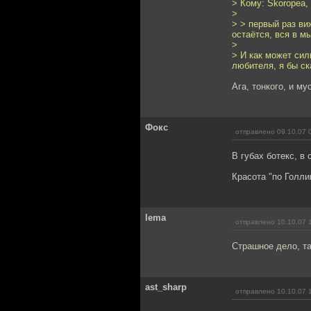
> Кому: Skoropea,
>
> > первый раз ви
остаётся, вся в м
>
> И как может сил
любителя, я бы ска
Ага, тонкого, и му
Фокс
отправлено 09.10.07 
В губах ботекс, в 
Красота "по Голли
lema
отправлено 10.10.07 
Страшное дело, та
ast_sharp
отправлено 10.10.07 