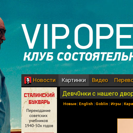
Картинки
Видео
Перев
Новости
Девч0нки с нашего дво
Новые
|
English
|
Goblin
|
Игры
|
Кар