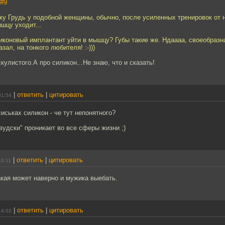
#9
жу Грудь у подобной женщины, обычно, после усиленных тренировок от н
ышцу уходит...
иконовый имплантант уйти в мышцу? Губы такие же. Ндаааа, своеобразн
зал, на тонкого любителя! :-)))
скулистого.А про силикон...Не знаю, что и сказать!
|
ответить
|
цитировать
01:54
сиськах силикон - че тут непонятного?
вудски" проникает во все сферы жизни ;)
|
ответить
|
цитировать
10:11
кая может наверно и мужика выебать.
|
ответить
|
цитировать
14:02