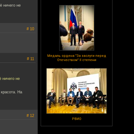
ё ничего не
# 10
Медаль ордена "За заслуги перед
# 11
Отечеством" II степени
 ничего не
 красота. На
# 12
РВИО