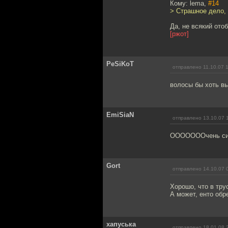
Кому: lema,
#14
> Страшное дело, 
Да, не всякий ото
[ржот]
PeSiKoT
отправлено 11.10.07 
волосы бы хоть вы
EmiSiaN
отправлено 13.10.07 
ОООООООчень си
Gort
отправлено 14.10.07 
Хорошо, что в трус
А может, енто обр
хапуська
отправлено 18.01.08 