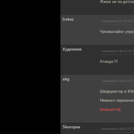
Жжеж не по-детски
Irokez
отправлено 07.10.07 
Чрезвычайно упруг
Художник
отправлено 08.10.07 
Атанда !!!
stig
отправлено 08.10.07 
Шварцнеггер в Юб
Немного перекаче
[морщится]
Skoropea
отправлено 08.10.07 