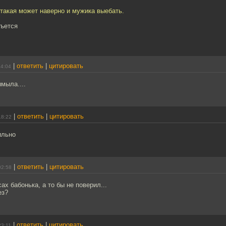
такая может наверно и мужика выебать.
бъется
|
ответить
|
цитировать
14:04
мыла....
|
ответить
|
цитировать
18:22
льно
|
ответить
|
цитировать
02:58
ах бабонька, а то бы не поверил...
ез?
|
ответить
|
цитировать
23:11