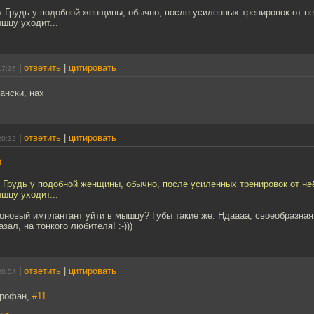
у Грудь у подобной женщины, обычно, после усиленных тренировок от не
ышцу уходит...
|
ответить
|
цитировать
17:36
ански, нах
|
ответить
|
цитировать
20:32
9
 Грудь у подобной женщины, обычно, после усиленных тренировок от неё
ышцу уходит...
оновый имплантант уйти в мышцу? Губы такие же. Ндаааа, своеобразная
зал, на тонкого любителя! :-)))
|
ответить
|
цитировать
20:54
профан,
#11