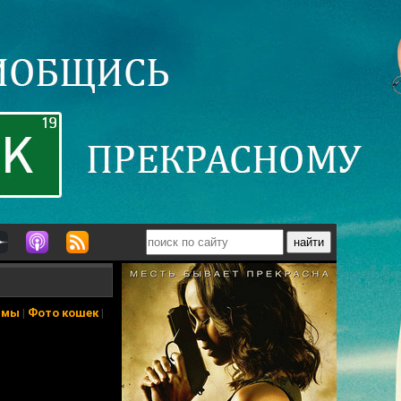
ьмы
|
Фото кошек
|