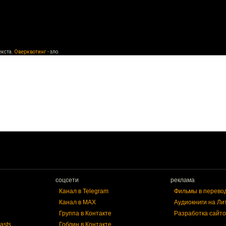
екста.
Оверквотинг
- зло.
соцсети
реклама
Канал в Telegram
Фильмы в перево
Канал в MAX
Аудиокниги на Ли
Группа в Контакте
Разработка сайто
asts
Гоблин в Контакте