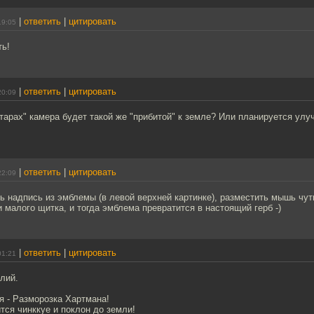
|
ответить
|
цитировать
19:05
ть!
|
ответить
|
цитировать
20:09
тарах" камера будет такой же "прибитой" к земле? Или планируется улу
|
ответить
|
цитировать
22:09
 надпись из эмблемы (в левой верхней картинке), разместить мышь чуть
 малого щитка, и тогда эмблема превратится в настоящий герб -)
|
ответить
|
цитировать
01:21
лий.
я - Разморозка Хартмана!
тся чинккуе и поклон до земли!