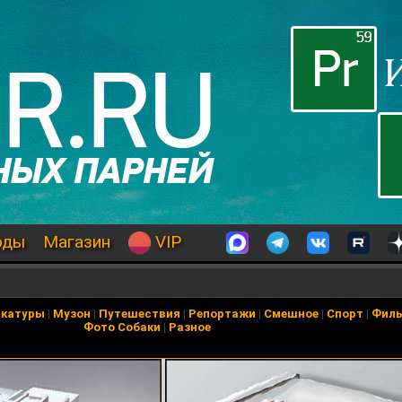
оды
Магазин
VIP
икатуры
|
Музон
|
Путешествия
|
Репортажи
|
Смешное
|
Спорт
|
Фил
Фото Собаки
|
Разное