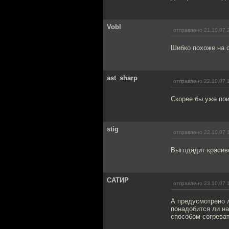
Vobl
отправлено 21.10.07 
Шибко похоже на 
ast_sharp
отправлено 22.10.07 
Скорее бы уже поиг
stig
отправлено 22.10.07 
Выглдядит красиво
САТИР
отправлено 23.10.07 
А предусмотрено л
понадобится ли н
способом согревать