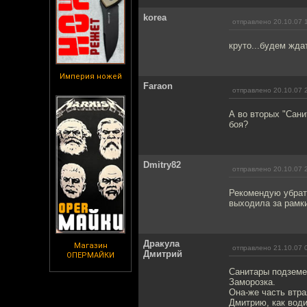
korea
отправлено 20.10.07 
круто...будем жда
Империя ножей
Faraon
отправлено 20.10.07 
А во вторых "Сани
боя?
Dmitry82
отправлено 20.10.07 
Рекомендую убрать
выходила за рамки
Дракула
Магазин
отправлено 21.10.07 
Дмитрий
ОПЕРМАЙКИ
Санитары подземе
Заморозка.
Она-же часть втра
Дмитрию, как води