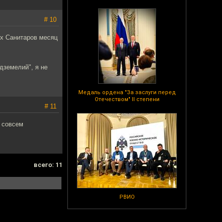
# 10
ых Санитаров месяц
дземелий", я не
Медаль ордена "За заслуги перед
Отечеством" II степени
# 11
е совсем
всего: 11
РВИО