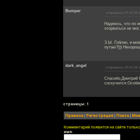
Bumper
отправлено 07.02.08 
Надеюсь, что по и
оторваться не мог,
З.Ы. Гоблин, е-мо
путаю?))) Нехорош
dark_angel
отправлено 20.02.08 
Спасибо,Дмитрий Ю
соскучился.Особен
cтраницы: 1
Правила
|
Регистрация
|
Поиск
|
Мне
Комментарий появится на сайте тольк
имя: