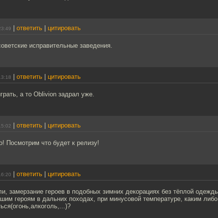
|
ответить
|
цитировать
23:49
советские исправительные заведения.
|
ответить
|
цитировать
13:18
рать, а то Oblivion задрал уже.
|
ответить
|
цитировать
15:02
! Посмотрим что будет к релизу!
|
ответить
|
цитировать
16:20
и, замерзание героев в подобных зимних декорациях без тёплой одежды
ашим героям в дальних походах, при минусовой температуре, каким либ
ся(огонь,алкоголь,...)?