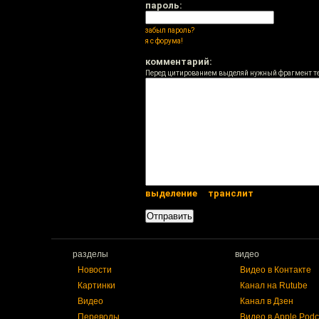
пароль:
забыл пароль?
я с форума!
комментарий:
Перед цитированием выделяй нужный фрагмент т
выделение
транслит
разделы
видео
Новости
Видео в Контакте
Картинки
Канал на Rutube
Видео
Канал в Дзен
Переводы
Видео в Apple Podc