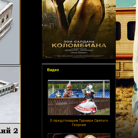
Видео
О предстоящем Турнире Святого
Георгия