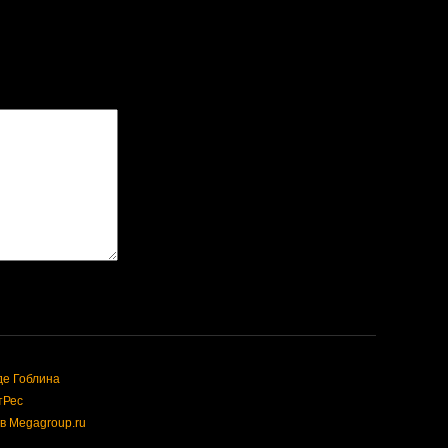
де Гоблина
тРес
в Megagroup.ru