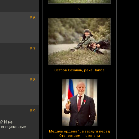
65
# 6
# 7
Остров Сахалин, река Найба
# 8
# 9
? И не
о специальным
Медаль ордена "За заслуги перед
Отечеством" II степени