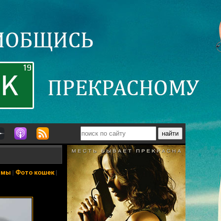
ьмы
|
Фото кошек
|