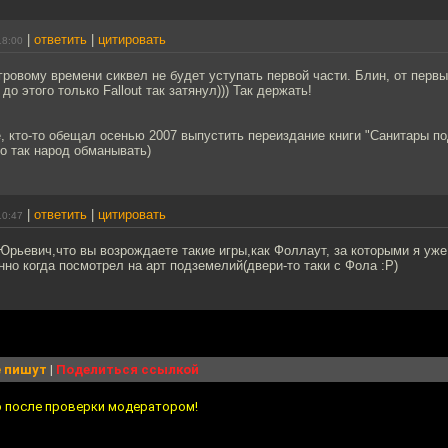
|
ответить
|
цитировать
18:00
гровому времени сиквел не будет уступать первой части. Блин, от перв
 до этого только Fallout так затянул))) Так держать!
е, кто-то обещал осенью 2007 выпустить переиздание книги "Санитары по
о так народ обманывать)
|
ответить
|
цитировать
10:47
рьевич,что вы возрождаете такие игры,как Фоллаут, за которыми я уж
но когда посмотрел на арт подземелий(двери-то таки с Фола :Р)
 пишут
|
Поделиться ссылкой
о после проверки модератором!