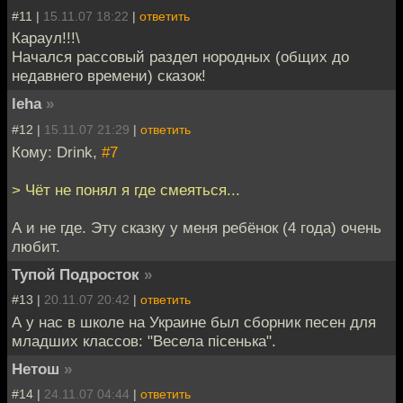
#11 |
15.11.07 18:22
|
ответить
Караул!!!\
Начался рассовый раздел нородных (общих до
недавнего времени) сказок!
leha
»
#12 |
15.11.07 21:29
|
ответить
Кому: Drink,
#7
> Чёт не понял я где смеяться...
А и не где. Эту сказку у меня ребёнок (4 года) очень
любит.
Тупой Подросток
»
#13 |
20.11.07 20:42
|
ответить
А у нас в школе на Украине был сборник песен для
младших классов: "Весела пiсенька".
Нетош
»
#14 |
24.11.07 04:44
|
ответить