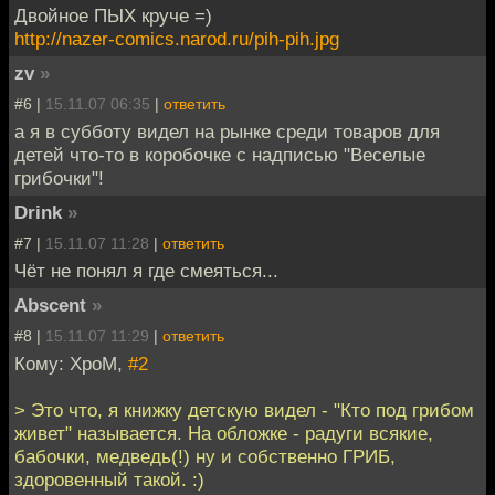
Двойное ПЫХ круче =)
http://nazer-comics.narod.ru/pih-pih.jpg
zv
»
#6 |
15.11.07 06:35
|
ответить
а я в субботу видел на рынке среди товаров для
детей что-то в коробочке с надписью "Веселые
грибочки"!
Drink
»
#7 |
15.11.07 11:28
|
ответить
Чёт не понял я где смеяться...
Abscent
»
#8 |
15.11.07 11:29
|
ответить
Кому: XpoM,
#2
> Это что, я книжку детскую видел - "Кто под грибом
живет" называется. На обложке - радуги всякие,
бабочки, медведь(!) ну и собственно ГРИБ,
здоровенный такой. :)