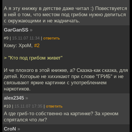
А я эту книжку в детстве даже читал :) Повествуется
в ней о том, что местом под грибом нужно делиться
с окружающими и не жадничать.
GarGanSS
»
#9 |
15.11.07 11:34
|
ответить
Кому: XpoM,
#2
> "Кто под грибом живет"
И че плохого в этой книжке, а? Сказка-как сказка, для
детей. Которые не хихикают при слове "ГРИБ" и не
связывают яркие картинки с употреблением
наркотиков.
alex2345
»
#10 |
15.11.07 17:35
|
ответить
А где гриб-то собственно на картинке? За хреном
спрятался что ли?
CroN
»