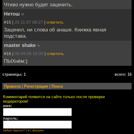
Чтиво нужно будет заценить.
Нетош
»
#15 |
26.11.07 08:27
|
ответить
Заценил, ни слова об анаше. Книжка явная
подстава.
master shake
»
#16 |
08.09.08 15:09
|
ответить
ПЫХнём:)
cтраницы: 1
всего: 16
Правила
|
Регистрация
|
Поиск
Комментарий появится на сайте только после проверки
модератором!
имя:
пароль:
забыл пароль?
|
я с форума