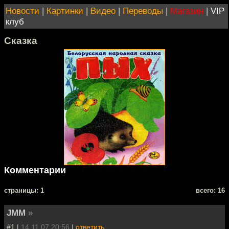
Новости
|
Картинки
|
Видео
|
Переводы
|
Магазин
|
VIP
клуб
Сказка
Комментарии
cтраницы: 1
всего: 16
JMM
»
#1 |
14.11.07 20:56
|
ответить