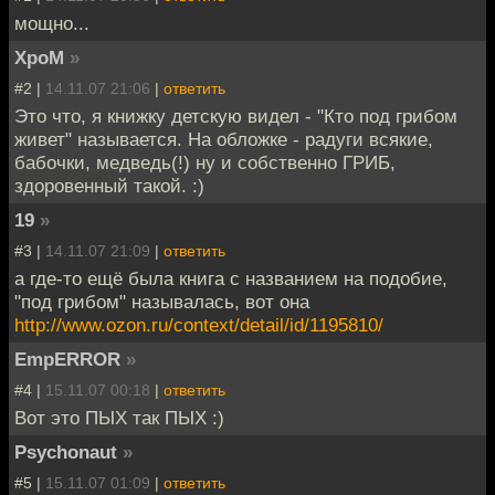
мощно...
XpoM
»
#2 |
14.11.07 21:06
|
ответить
Это что, я книжку детскую видел - "Кто под грибом
живет" называется. На обложке - радуги всякие,
бабочки, медведь(!) ну и собственно ГРИБ,
здоровенный такой. :)
19
»
#3 |
14.11.07 21:09
|
ответить
а где-то ещё была книга с названием на подобие,
"под грибом" называлась, вот она
http://www.ozon.ru/context/detail/id/1195810/
EmpERROR
»
#4 |
15.11.07 00:18
|
ответить
Вот это ПЫХ так ПЫХ :)
Psychonaut
»
#5 |
15.11.07 01:09
|
ответить