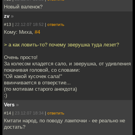
Новый валенок?
zv
»
#13 |
22.12.07 18:52
|
ответить
Кому: Миха,
#4
> а как ловить-то? почему зверушка туда лезет?
Очень просто!
За колесом кладется сало, и зверушка, от удивления
покачивая головой, со словами:
"Ой какой кусочек сала!"
ввинчивается в отверстие...
(по мотивам старого анекдота)
:)
Vers
»
#14 |
23.12.07 18:34
|
ответить
Кмтати народ, по поводу лампочки - ее реально не
достать?