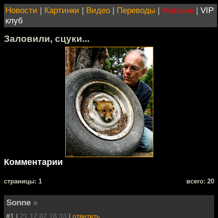
Новости
|
Картинки
|
Видео
|
Переводы
|
Магазин
|
VIP
клуб
Заловили, сцуки...
Комментарии
cтраницы: 1
всего: 20
Sonne
»
#1 |
21.12.07 16:33
|
ответить