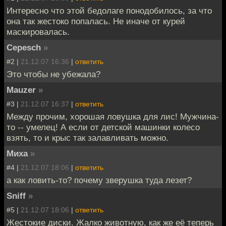
Интересно что этой бедолаге понодобилось, за что
она так жестоко попалась. Не иначе от курей
маскировалась.
Cepesch
»
#2 |
21.12.07 16:36
|
ответить
Это чтобы не убежала?
Mauzer
»
#3 |
21.12.07 16:37
|
ответить
Между прочим, хорошая ловушка для лис! Мужчина-
то -- умелец! А если от детской машинки колесо
взять, то и крыс так залавливать можно.
Миха
»
#4 |
21.12.07 18:06
|
ответить
а как ловить-то? почему зверушка туда лезет?
Sniff
»
#5 |
21.12.07 18:06
|
ответить
Жестокие диски. Жалко животную, как же её теперь