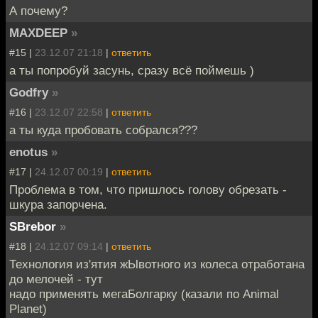
А почему?
MAXDEEP
»
#15 |
23.12.07 21:18
|
ответить
а ты попробуй засунь, сразу всё поймешь )
Godfry
»
#16 |
23.12.07 22:58
|
ответить
а ты куда пробовать собрался???
enotus
»
#17 |
24.12.07 00:19
|
ответить
Проблема в том, что пришлось голову обрезать -
шкура запорчена.
SBrebor
»
#18 |
24.12.07 09:14
|
ответить
Технология из'ятия жЫвотного из колеса отработана
до мелочей - тут
надо применять мегаБолгарку (казали по Animal
Planet)