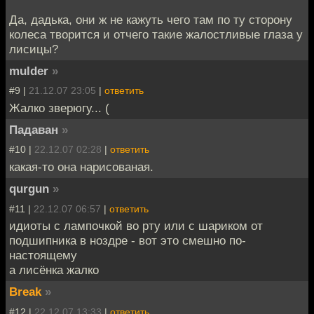
Да, дадька, они ж не кажуть чего там по ту сторону
колеса творится и отчего такие жалостливые глаза у
лисицы?
mulder
»
#9 |
21.12.07 23:05
|
ответить
Жалко зверюгу... (
Падаван
»
#10 |
22.12.07 02:28
|
ответить
какая-то она нарисованая.
qurgun
»
#11 |
22.12.07 06:57
|
ответить
идиоты с лампочкой во рту или с шариком от
подшипника в ноздре - вот это смешно по-
настоящему
а лисёнка жалко
Break
»
#12 |
22.12.07 13:33
|
ответить