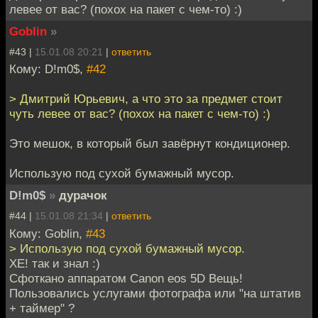
левее от вас? (похох на пакет с чем-то) :)
Goblin
»
#43 |
15.01.08 20:21
|
ответить
Кому: D!m0$,
#42
> Дмитрий Юрьевич, а что это за предмет стоит
чуть левее от вас? (похох на пакет с чем-то) :)
Это мешок, в который был завёрнут кондиционер.
Использую под сухой бумажный мусор.
D!m0$
»
дурачок
#44 |
15.01.08 21:34
|
ответить
Кому: Goblin,
#43
> Использую под сухой бумажный мусор.
ХЕ! так и знал :)
Сфоткано аппаратом Canon eos 5D Вещь!
Пользовались услугами фотографа или "на штатив
+ таймер" ?