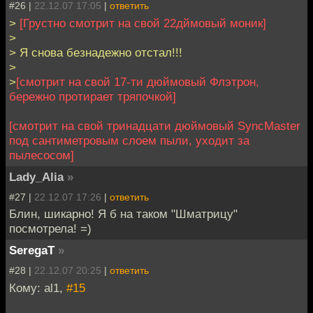
#26 |
22.12.07 17:05
|
ответить
>
[Грустно смотрит на свой 22дймовый моник]
>
> Я снова безнадежно отстал!!!
>
>
[смотрит на свой 17-ти дюймовый Флэтрон,
бережно протирает тряпочкой]
[смотрит на свой тринадцати дюймовый SyncMaster
под сантиметровым слоем пыли, уходит за
пылесосом]
Lady_Alia
»
#27 |
22.12.07 17:26
|
ответить
Блин, шикарно! Я б на таком "Шматрицу"
посмотрела! =)
SeregaT
»
#28 |
22.12.07 20:25
|
ответить
Кому: al1,
#15