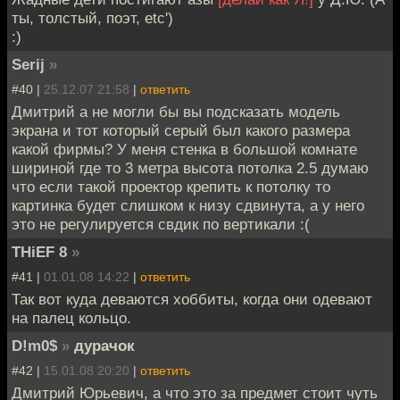
ты, толстый, поэт, etc')
:)
Serij
»
#40 |
25.12.07 21:58
|
ответить
Дмитрий а не могли бы вы подсказать модель
экрана и тот который серый был какого размера
какой фирмы? У меня стенка в большой комнате
шириной где то 3 метра высота потолка 2.5 думаю
что если такой проектор крепить к потолку то
картинка будет слишком к низу сдвинута, а у него
это не регулируется свдик по вертикали :(
THiEF 8
»
#41 |
01.01.08 14:22
|
ответить
Так вот куда деваются хоббиты, когда они одевают
на палец кольцо.
D!m0$
»
дурачок
#42 |
15.01.08 20:20
|
ответить
Дмитрий Юрьевич, а что это за предмет стоит чуть