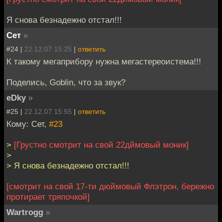
Я снова безнадежно отстал!!!
Сет
»
#24 |
22.12.07 15:25
|
ответить
К такому мегаприбору нужна мегастереоистема!!!
Поделись, Goblin, что за звук?
eDky
»
#25 |
22.12.07 15:55
|
ответить
Кому: Сет,
#23
>
[Грустно смотрит на свой 22дймовый моник]
>
> Я снова безнадежно отстал!!!
[смотрит на свой 17-ти дюймовый Флэтрон, бережно
протирает тряпочкой]
Wartrogg
»