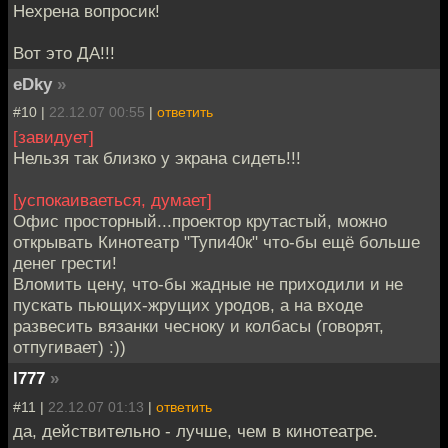
Нехрена вопросик!
Вот это ДА!!!
eDky
»
#10 |
22.12.07 00:55
|
ответить
[завидует]
Нельзя так близко у экрана сидеть!!!
[успокаиваеться, думает]
Офис просторный...проектор крутастый, можно
открывать Кинотеатр "Тупи40к" что-бы ещё больше
денег грести!
Вломить цену, что-бы жадные не приходили и не
пускать пьющих-жрущих уродов, а на входе
развесить вязанки чесноку и колбасы (говорят,
отпугивает) :))
l777
»
#11 |
22.12.07 01:13
|
ответить
да, действительно - лучше, чем в кинотеатре.