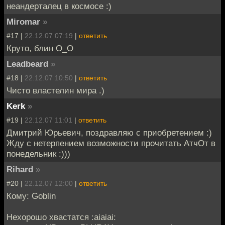
неандерталец в космосе :)
Miromar
»
#17 |
22.12.07 07:19
|
ответить
Круто, блин О_О
Leadbeard
»
#18 |
22.12.07 10:50
|
ответить
Чисто властелин мира .)
Kerk
»
#19 |
22.12.07 11:01
|
ответить
Дмитрий Юрьевич, поздравляю с приобретением :)
Жду с нетерпением возможности прочитать АтчОт в
понедельник :)))
Rihard
»
#20 |
22.12.07 12:00
|
ответить
Кому: Goblin
Нехорошо хвастатся :aiaiai: