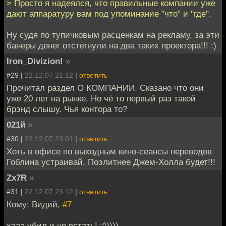
> Просто я надеялся, что правильные компании уже
дают аппаратуру вам под упоминание "что" и "где".
Ну судя по тупичковым расценкам на рекламу, за эти
банеры денег отстегнули на два таких проектора!!! :)
Iron_Divizion!
»
#29 |
22.12.07 21:12
|
ответить
Прочитал раздел О КОМПАНИИ. Сказано что они
уже 20 лет на рынке. Но чё то первый раз такой
брэнд слышу. Чья контора то?
021й
»
#30 |
22.12.07 23:01
|
ответить
Хоть в офисе по выходным кино-сеансы переводов
Гоблина устраивай. Поэлитнее Джем-Холла будет!!!
Zx7R
»
#31 |
22.12.07 23:12
|
ответить
Кому: Видий,
#7
хааа убил и не встать! :^))))