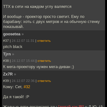
ТТХ в сети на каждом углу валяется
И вообще - проектор просто светит. Ему по
барабану: хоть с двух метров и на обычную стенку
показывай.
goosetea
»
#37 |
24.12.07 11:31
|
ответить
pitch black
Tjrn
»
#38 |
24.12.07 15:44
|
ответить
К мега-проектору нужен мега-диван ;)
Zx7R
»
#39 |
24.12.07 22:36
|
ответить
Кому: Сет,
#32
Да я такой! :P
Жадные дети постигают азы
[делай как Я!]
у Д.Ю. (А