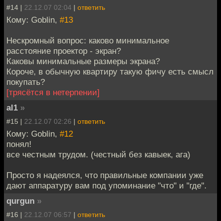
#14 |
22.12.07 02:04
|
ответить
Кому: Goblin,
#13
Нескромный вопрос: каково минимальное
расстояние проектор - экран?
Каковы минимальные размеры экрана?
Короче, в обычную квартиру такую фичу есть смысл
покупать?
[трясётся в нетерпении]
al1
»
#15 |
22.12.07 02:26
|
ответить
Кому: Goblin,
#12
понял!
все честным трудом. (честный без кавыек, ага)
Просто я надеялся, что правильные компании уже
дают аппаратуру вам под упоминание "что" и "где".
qurgun
»
#16 |
22.12.07 06:57
|
ответить