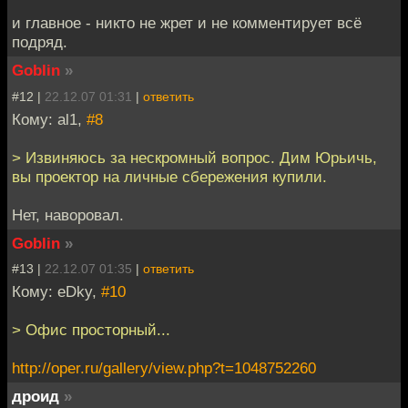
и главное - никто не жрет и не комментирует всё
подряд.
Goblin
»
#12 |
22.12.07 01:31
|
ответить
Кому: al1,
#8
> Извиняюсь за нескромный вопрос. Дим Юрьичь,
вы проектор на личные сбережения купили.
Нет, наворовал.
Goblin
»
#13 |
22.12.07 01:35
|
ответить
Кому: eDky,
#10
> Офис просторный...
http://oper.ru/gallery/view.php?t=1048752260
дроид
»