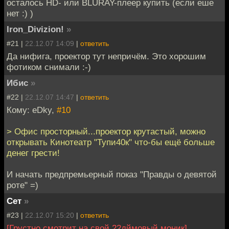
осталось HD- или BLURAY-плеер купить (если еше
нет :) )
Iron_Divizion!
»
#21 |
22.12.07 14:09
|
ответить
Да нифига, проектор тут непричём. Это хорошим
фотиком снимали :-)
Ибис
»
#22 |
22.12.07 14:47
|
ответить
Кому: eDky,
#10
> Офис просторный...проектор крутастый, можно
открывать Кинотеатр "Тупи40к" что-бы ещё больше
денег грести!
И начать предпремьерный показ "Правды о девятой
роте" =)
Сет
»
#23 |
22.12.07 15:20
|
ответить
[Грустно смотрит на свой 22дймовый моник]