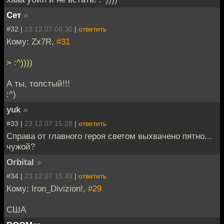
Сет
»
#32 |
23.12.07 08:30
|
ответить
Кому: Zx7R,
#31
> :^))))
А ты, толстый!!!
:^)
yuk
»
#33 |
23.12.07 15:28
|
ответить
Справа от главного героя светом выхвачено пятно...
чужой?
Orbital
»
#34 |
23.12.07 15:49
|
ответить
Кому: Iron_Divizion!,
#29
США