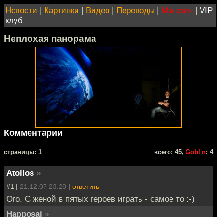
Новости
|
Картинки
|
Видео
|
Переводы
|
Магазин
|
VIP
клуб
Неплохая панорама
Комментарии
cтраницы: 1
всего: 45,
Goblin
: 4
Atollos
»
#1 |
21.12.07 23:28
|
ответить
Ого. С женой в пятых героев играть - самое то :-)
Happosai
»