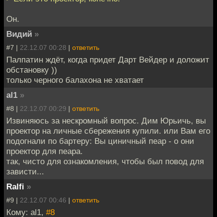
Он.
Видий
»
#7 |
22.12.07 00:28
|
ответить
Палпатин ждёт, когда придет Дарт Вейдер и доложит
обстановку ))
только черного балахона не хватает
al1
»
#8 |
22.12.07 00:29
|
ответить
Извиняюсь за нескромный вопрос. Дим Юрьичь, вы
проектор на личные сбережения купили. или Вам его
подогнали по бартеру: Вы циничный пеар - о они
проектор для пеара.
так, чисто для ознакомления, чтобы был повод для
зависти...
Ralfi
»
#9 |
22.12.07 00:46
|
ответить
Кому: al1,
#8