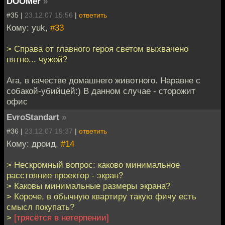
DOOMer
»
#35 |
23.12.07 15:56
|
ответить
Кому: yuk,
#33
> Справа от главного героя светом выхвачено
пятно... чужой?
Ага, в качестве домашнего животного. Наравне с
собакой-убийцей:) В данном случае - сторожит
офис
EvroStandart
»
#36 |
23.12.07 19:37
|
ответить
Кому: дроид,
#14
> Нескромный вопрос: каково минимальное
расстояние проектор - экран?
> Каковы минимальные размеры экрана?
> Короче, в обычную квартиру такую фичу есть
смысл покупать?
>
[трясётся в нетерпении]