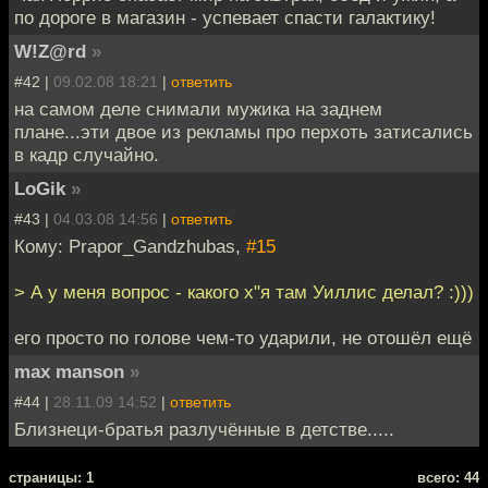
simply end with a
по дороге в магазин - успевает спасти галактику!
string of garbage
W!Z@rd
»
characters (e.g.
"OMG!!!!!1!1!!!{`+{`+
#42 |
09.02.08 18:21
|
ответить
{`$#+%{&#").
на самом деле снимали мужика на заднем
плане...эти двое из рекламы про перхоть затисались
в кадр случайно.
LoGik
»
#43 |
04.03.08 14:56
|
ответить
Кому: Prapor_Gandzhubas,
#15
> А у меня вопрос - какого х"я там Уиллис делал? :)))
его просто по голове чем-то ударили, не отошёл ещё
max manson
»
#44 |
28.11.09 14:52
|
ответить
Близнеци-братья разлучённые в детстве.....
cтраницы: 1
всего: 44