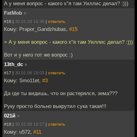
А у меня вопрос - какого х"я там Уиллис делал? :)))
FatMob
»
#16 |
30.01.08 16:38
|
ответить
Кому: Prapor_Gandzhubas,
#15
> А у меня вопрос - какого х"я там Уиллис делал? :)))
Вот и у него тот же вопрос :)
13th_dc
»
#17 |
30.01.08 18:03
|
ответить
Кому: Smo11et,
#3
Да где ты видишь, что он растерялся, зема???
Руку просто больно выкрутил сука такая!!!
021й
»
#18 |
30.01.08 18:17
|
ответить
Кому: u572,
#11