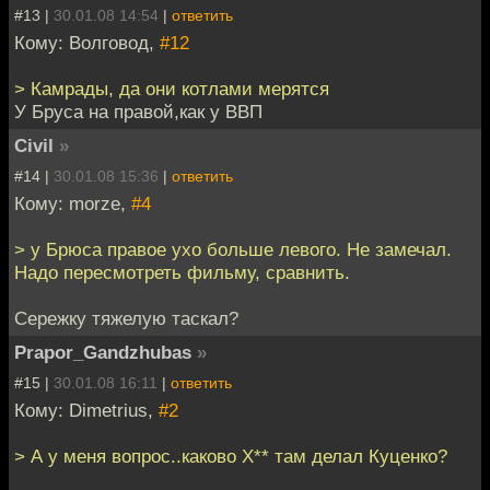
#13 |
30.01.08 14:54
|
ответить
Кому: Волговод,
#12
> Камрады, да они котлами мерятся
У Бруса на правой,как у ВВП
Civil
»
#14 |
30.01.08 15:36
|
ответить
Кому: morze,
#4
> у Брюса правое ухо больше левого. Не замечал.
Надо пересмотреть фильму, сравнить.
Сережку тяжелую таскал?
Prapor_Gandzhubas
»
#15 |
30.01.08 16:11
|
ответить
Кому: Dimetrius,
#2
> А у меня вопрос..каково Х** там делал Куценко?