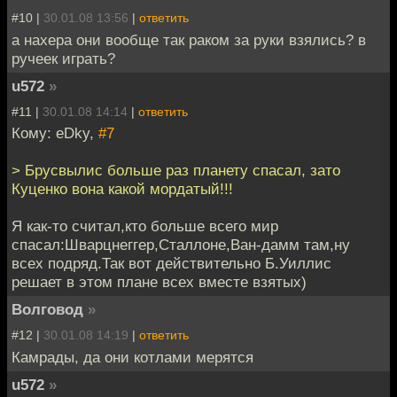
#10 |
30.01.08 13:56
|
ответить
а нахера они вообще так раком за руки взялись? в
ручеек играть?
u572
»
#11 |
30.01.08 14:14
|
ответить
Кому: eDky,
#7
> Брусвылис больше раз планету спасал, зато
Куценко вона какой мордатый!!!
Я как-то считал,кто больше всего мир
спасал:Шварцнеггер,Сталлоне,Ван-дамм там,ну
всех подряд.Так вот действительно Б.Уиллис
решает в этом плане всех вместе взятых)
Волговод
»
#12 |
30.01.08 14:19
|
ответить
Камрады, да они котлами мерятся
u572
»