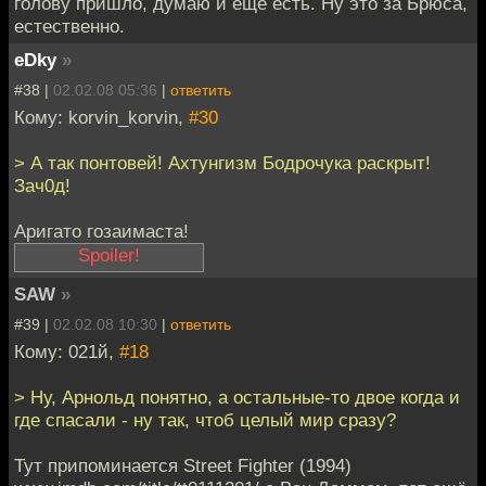
голову пришло, думаю и еще есть. Ну это за Брюса,
exclamation can be
естественно.
accidentally (or
eDky
»
purposefully) typed
with extraneous
#38 |
02.02.08 05:36
|
ответить
numerical digits, owing
Кому: korvin_korvin,
#30
to the excitement of
the typist (e.g. "This is
> А так понтовей! Ахтунгизм Бодрочука раскрыт!
really exciting!!11").
Зач0д!
[11]
This was
especially likely in the
Аригато гозаимаста!
context of fast-paced
online multiplayer
SAW
»
games, where typing
[бережно кладёт
carefully leaves the
зачотку в нагрудный
#39 |
02.02.08 10:30
|
ответить
gamer vulnerable to
карман кимоно (что-
Кому: 021й,
#18
attack. Some
бы не украли в
deliberately type the
метро), чинно
> Ну, Арнольд понятно, а остальные-то двое когда и
numbers, while others
удаляется в сторону
где спасали - ну так, чтоб целый мир сразу?
take the exclamation
восходящего солнца]
further and
Тут припоминается Street Fighter (1994)
sarcastically replace