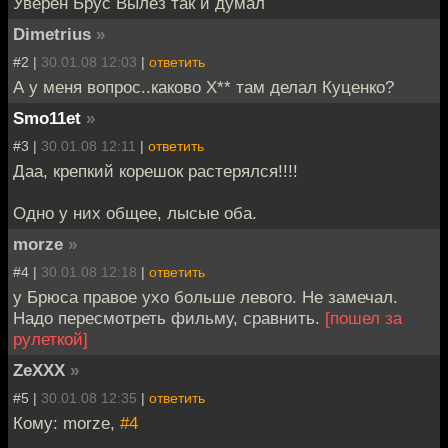
Уверен Брус Вылез так и думал
Dimetrius
»
#2 |
30.01.08 12:03
|
ответить
А у меня вопрос..каково Х** там делал Куценко?
Smo11et
»
#3 |
30.01.08 12:11
|
ответить
Даа, крепкий корешок растерялся!!!!
Одно у них общее, лысые оба.
morze
»
#4 |
30.01.08 12:18
|
ответить
у Брюса правое ухо больше левого. Не замечал.
Надо пересмотреть фильму, сравнить.
[пошел за
рулеткой]
ZeXXX
»
#5 |
30.01.08 12:35
|
ответить
Кому: morze,
#4