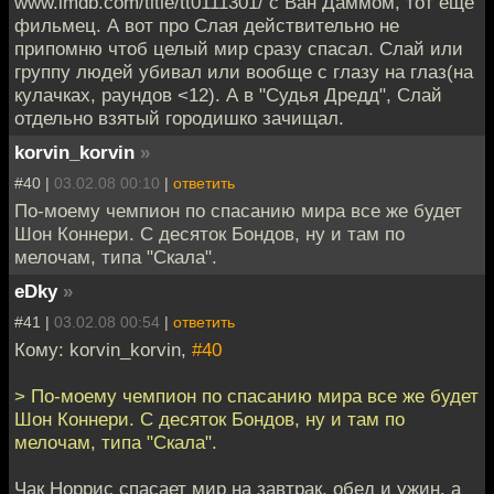
www.imdb.com/title/tt0111301/ с Ван Даммом, тот ещё
some of the digits with
фильмец. А вот про Слая действительно не
various written forms
припомню чтоб целый мир сразу спасал. Слай или
(e.g. "STFU!!11one"),
группу людей убивал или вообще с глазу на глаз(на
or in cases of extreme
кулачках, раундов <12). А в "Судья Дредд", Слай
sarcasm, another
отдельно взятый городишко зачищал.
number (e.g.
korvin_korvin
»
"OMG!!!!11!!11oneones
ix").
[11]
The same
#40 |
03.02.08 00:10
|
ответить
applies for
По-моему чемпион по спасанию мира все же будет
interrogative
Шон Коннери. С десяток Бондов, ну и там по
punctuation (e.g.
мелочам, типа "Скала".
"What are you talking
eDky
»
about??//"). Other
similar uses include
#41 |
03.02.08 00:54
|
ответить
the § (section), ~
Кому: korvin_korvin,
#40
(tilde) and @ keys,
which are adjacent to
> По-моему чемпион по спасанию мира все же будет
the (1) key on various
Шон Коннери. С десяток Бондов, ну и там по
QWERTY keyboards;
мелочам, типа "Скала".
in extreme cases the
exclamations may
Чак Норрис спасает мир на завтрак, обед и ужин, а