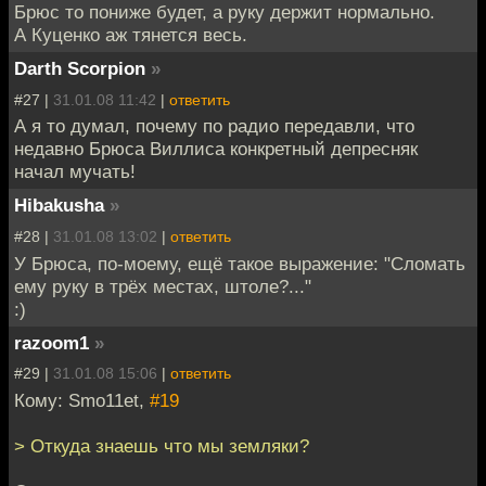
Брюс то пониже будет, а руку держит нормально.
А Куценко аж тянется весь.
Darth Scorpion
»
#27 |
31.01.08 11:42
|
ответить
А я то думал, почему по радио передавли, что
недавно Брюса Виллиса конкретный депресняк
начал мучать!
Hibakusha
»
#28 |
31.01.08 13:02
|
ответить
У Брюса, по-моему, ещё такое выражение: "Сломать
ему руку в трёх местах, штоле?..."
:)
razoom1
»
#29 |
31.01.08 15:06
|
ответить
Кому: Smo11et,
#19
> Откуда знаешь что мы земляки?