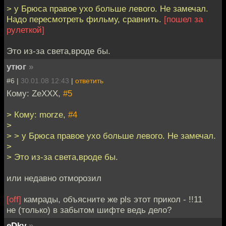
> у Брюса правое ухо больше левого. Не замечал.
Надо пересмотреть фильму, сравнить.
[пошел за
рулеткой]
Это из-за света,вроде бы.
утюг
»
#6 |
30.01.08 12:43
|
ответить
Кому: ZeXXX,
#5
> Кому: morze,
#4
>
> > у Брюса правое ухо больше левого. Не замечал.
>
> Это из-за света,вроде бы.
или недавно отморозил
[off]
камрады, объясните же pls этот прикол - !!11
не (только) в забытом шифте ведь дело?
eDky
»