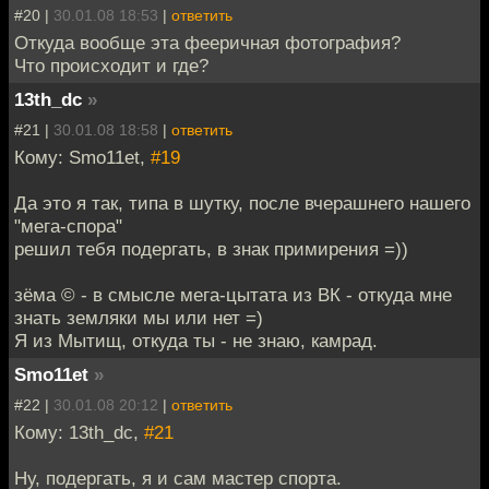
#20 |
30.01.08 18:53
|
ответить
Откуда вообще эта фееричная фотография?
Что происходит и где?
13th_dc
»
#21 |
30.01.08 18:58
|
ответить
Кому: Smo11et,
#19
Да это я так, типа в шутку, после вчерашнего нашего
"мега-спора"
решил тебя подергать, в знак примирения =))
зёма © - в смысле мега-цытата из ВК - откуда мне
знать земляки мы или нет =)
Я из Мытищ, откуда ты - не знаю, камрад.
Smo11et
»
#22 |
30.01.08 20:12
|
ответить
Кому: 13th_dc,
#21
Ну, подергать, я и сам мастер спорта.