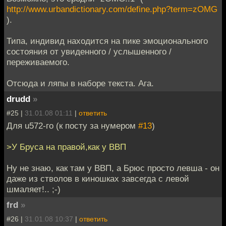
http://www.urbandictionary.com/define.php?term=zOMG
).
Типа, индивид находится на пике эмоционального
состояния от увиденного / услышенного /
переживаемого.
Отсюда и ляпы в наборе текста. Ага.
drudd
»
#25 |
31.01.08 01:11
|
ответить
Для u572-го (к посту за нумером
#13
)
>У Бруса на правой,как у ВВП
Ну не знаю, как там у ВВП, а Брюс просто левша - он
даже из стволов в киношках завсегда с левой
шмаляет!.. ;-)
frd
»
#26 |
31.01.08 10:37
|
ответить