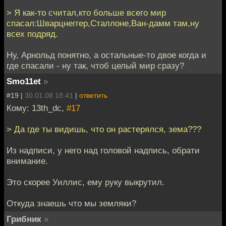
> Я как-то считал,кто больше всего мир
спасал:Шварцнеггер,Сталлоне,Ван-дамм там,ну
всех подряд.
Ну, Арнольд понятно, а остальные-то двое когда и
где спасали - ну так, чтоб целый мир сразу?
Smo11et
»
#19 |
30.01.08 18:41
|
ответить
Кому: 13th_dc,
#17
> Да где ты видишь, что он растерялся, зема???
Из надписи, у него над головой надпись, обрати
внимание.
Это скорее Уиллис, ему руку выкрутил.
Откуда знаешь что мы земляки?
Грибник
»