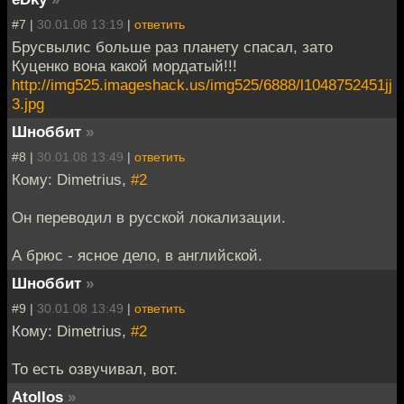
#7 |
30.01.08 13:19
|
ответить
Брусвылис больше раз планету спасал, зато
Куценко вона какой мордатый!!!
http://img525.imageshack.us/img525/6888/l1048752451jj
3.jpg
Шноббит
»
#8 |
30.01.08 13:49
|
ответить
Кому: Dimetrius,
#2
Он переводил в русской локализации.
А брюс - ясное дело, в английской.
Шноббит
»
#9 |
30.01.08 13:49
|
ответить
Кому: Dimetrius,
#2
То есть озвучивал, вот.
Atollos
»