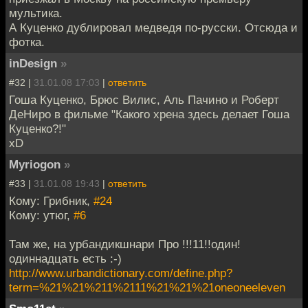
мультика.
А Куценко дублировал медведя по-русски. Отсюда и
фотка.
inDesign
»
#32 |
31.01.08 17:03
|
ответить
Гоша Куценко, Брюс Вилис, Аль Пачино и Роберт
ДеНиро в фильме "Какого хрена здесь делает Гоша
Куценко?!"
xD
Myriogon
»
#33 |
31.01.08 19:43
|
ответить
Кому: Грибник,
#24
Кому: утюг,
#6
Там же, на урбандикшнари Про !!!11!!один!
одиннадцать есть :-)
http://www.urbandictionary.com/define.php?
term=%21%21%211%2111%21%21%21oneoneeleven