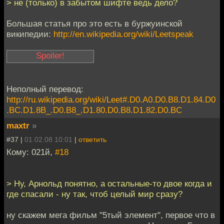
> не (только) в забытом шифте ведь дело?
Большая статья про это есть в буржуинской
википедии:
http://en.wikipedia.org/wiki/Leetspeak
> Over-exclamation
and other emphasis
Неполный перевод:
>
http://ru.wikipedia.org/wiki/Leet#.D0.A0.D0.B8.D1.84.D0
> Another common
.BC.D1.8B_.D0.B8_.D1.80.D0.B8.D1.82.D0.BC
feature of Leet is over-
maxtr
»
exclamation, where a
sentence is postfixed
#37 |
01.02.08 10:01
|
ответить
with many exclamation
Кому: 021й,
#18
marks. In some cases,
because the
exclamation symbol (!)
> Ну, Арнольд понятно, а остальные-то двое когда и
resides on the same
где спасали - ну так, чтоб целый мир сразу?
key as the number one
(1) on QWERTY
ну скажем мега фильм "5тый элемент", первое что в
keyboards, over-