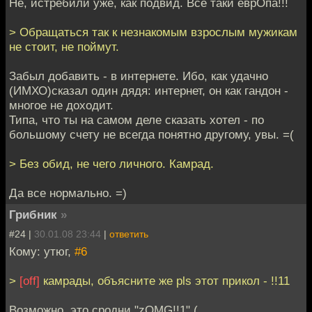
Не, истребили уже, как подвид. Все таки еврОпа!!!
> Обращаться так к незнакомым взрослым мужикам
не стоит, не поймут.
Забыл добавить - в интернете. Ибо, как удачно
(ИМХО)сказал один дядя: интернет, он как гандон -
многое не доходит.
Типа, что ты на самом деле сказать хотел - по
большому счету не всегда понятно другому, увы. =(
> Без обид, не чего личного. Камрад.
Да все нормально. =)
Грибник
»
#24 |
30.01.08 23:44
|
ответить
Кому: утюг,
#6
>
[off]
камрады, объясните же pls этот прикол - !!11
Возможно, это сродни "zOMG!!1" (