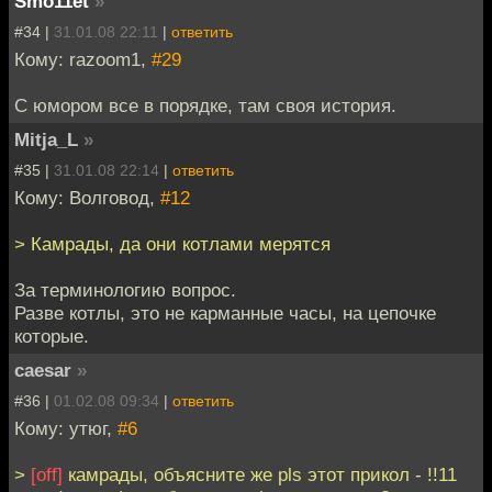
Smo11et
»
#34 |
31.01.08 22:11
|
ответить
Кому: razoom1,
#29
С юмором все в порядке, там своя история.
Mitja_L
»
#35 |
31.01.08 22:14
|
ответить
Кому: Волговод,
#12
> Камрады, да они котлами мерятся
За терминологию вопрос.
Разве котлы, это не карманные часы, на цепочке
которые.
caesar
»
#36 |
01.02.08 09:34
|
ответить
Кому: утюг,
#6
>
[off]
камрады, объясните же pls этот прикол - !!11