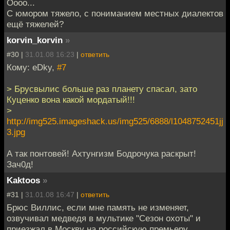
Оооо...
C юмором тяжело, с пониманием местных диалектов
ещё тяжелей?
korvin_korvin
»
#30 |
31.01.08 16:23
|
ответить
Кому: eDky,
#7
> Брусвылис больше раз планету спасал, зато
Куценко вона какой мордатый!!!
>
http://img525.imageshack.us/img525/6888/l1048752451jj
3.jpg
А так понтовей! Ахтунгизм Бодрочука раскрыт!
Зач0д!
Kaktoos
»
#31 |
31.01.08 16:47
|
ответить
Брюс Виллис, если мне память не изменяет,
озвучивал медведя в мультике "Сезон охоты" и
приезжал в Москву на российскую премьеру