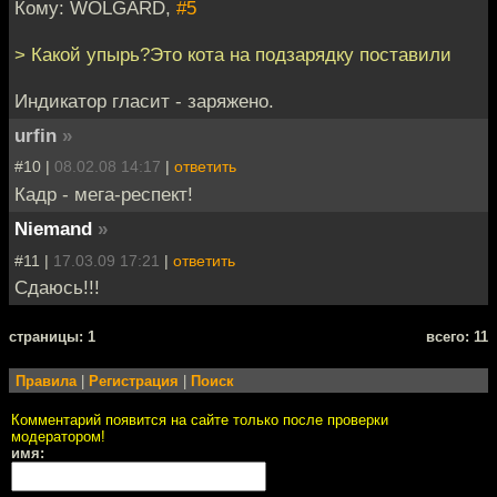
Кому: WOLGARD,
#5
> Какой упырь?Это кота на подзарядку поставили
Индикатор гласит - заряжено.
urfin
»
#10 |
08.02.08 14:17
|
ответить
Кадр - мега-респект!
Niemand
»
#11 |
17.03.09 17:21
|
ответить
Сдаюсь!!!
cтраницы: 1
всего: 11
Правила
|
Регистрация
|
Поиск
Комментарий появится на сайте только после проверки
модератором!
имя: