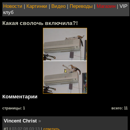
Новости
|
Картинки
|
Видео
|
Переводы
|
Магазин
|
VIP
клуб
Какая сволочь включила?!
Комментарии
cтраницы: 1
всего: 11
Vincent Christ
»
#1 |
03.02.08 03:13
|
ответить