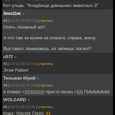
Кот-упырь. "Кладбище домашних животных-3"
Smo11et
»
#2 |
03.02.08 08:08
|
ответить
Опять лазерный кот!
А что там за мужик на плакате, справа, внизу.
Выставил, понимаешь, из зеленых лосин!!!
u572
»
#3 |
03.02.08 13:01
|
ответить
Этож Робин!
Тильман Юрий
»
#4 |
03.02.08 23:39
|
ответить
я плакал =))))))))))))) просто писец =)))) ГЫЫЫЫЫЫ
WOLGARD
»
#5 |
04.02.08 03:46
|
ответить
Кому: Vincent Christ,
#1