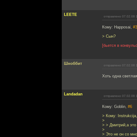
LEETE
отправлено 07.02.08 
Кому: Happosai,
#
> Сын?
[бьется в конвуль
Шноббит
отправлено 07.02.08 
Хоть одна светлая
Landadan
отправлено 07.02.08 
Кому: Goblin,
#6
> Кому: Instrukcija
>
> > Дмитрий,а это
>
> Это не он со мно