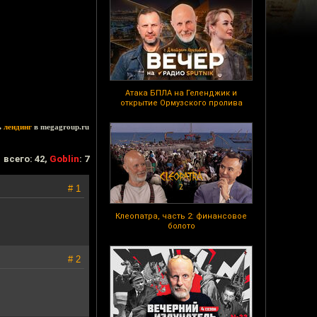
Атака БПЛА на Геленджик и
открытие Ормузского пролива
ь
лендинг
в megagroup.ru
всего: 42,
Goblin
: 7
# 1
Клеопатра, часть 2: финансовое
болото
# 2