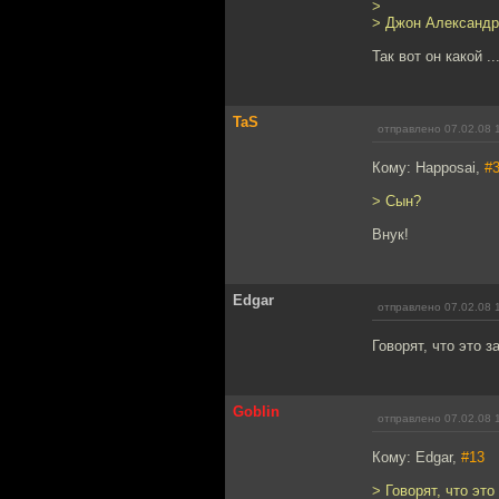
>
> Джон Александр
Так вот он какой ..
TaS
отправлено 07.02.08 
Кому: Happosai,
#
> Сын?
Внук!
Edgar
отправлено 07.02.08 
Говорят, что это 
Goblin
отправлено 07.02.08 
Кому: Edgar,
#13
> Говорят, что эт