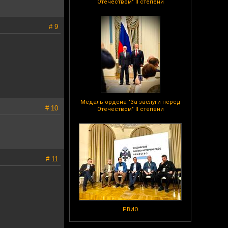
Отечеством" II степени
# 9
Медаль ордена "За заслуги перед
# 10
Отечеством" II степени
# 11
РВИО