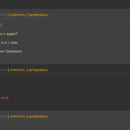
|
ответить
|
цитировать
18:50
1
то с вами?
 а я с ним.
вич Шемякин.
|
ответить
|
цитировать
18:50
3
 пол]
|
ответить
|
цитировать
18:52