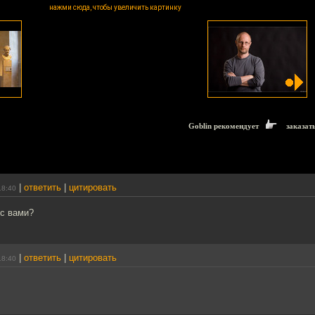
нажми сюда, чтобы увеличить картинку
Goblin рекомендует
заказат
|
ответить
|
цитировать
18:40
 с вами?
|
ответить
|
цитировать
18:40