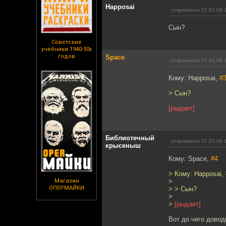
Happosai
отправлено 07.02.08 
Сын?
Советские
учебники 1940-50х
годов
Space
отправлено 07.02.08 
Кому: Happosai,
#
> Сын?
[рыдает]
Библиотечный
отправлено 07.02.08 
крысеныш
Кому: Space,
#4
> Кому: Happosai,
Магазин
>
ОПЕРМАЙКИ
> > Сын?
>
>
[рыдает]
Вот до чего доводи