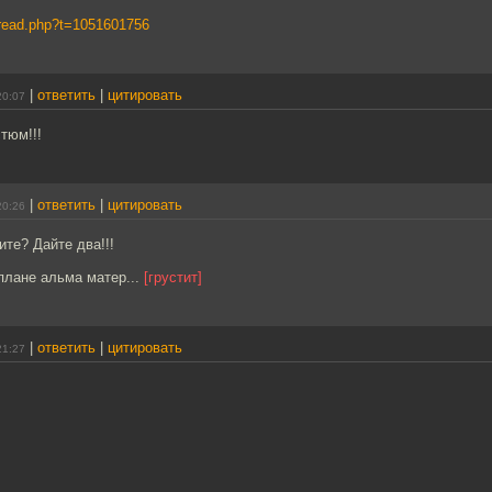
s/read.php?t=1051601756
|
ответить
|
цитировать
20:07
тюм!!!
|
ответить
|
цитировать
20:26
ите? Дайте два!!!
плане альма матер...
[грустит]
|
ответить
|
цитировать
21:27