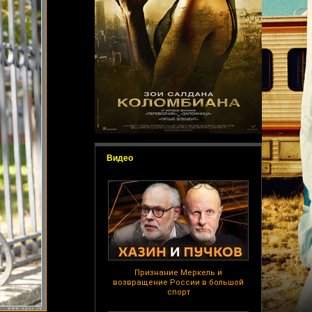
Видео
Признание Меркель и
возвращение России в большой
спорт