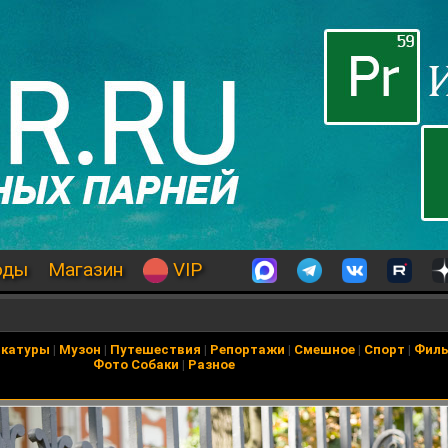
оды
Магазин
VIP
икатуры
|
Музон
|
Путешествия
|
Репортажи
|
Смешное
|
Спорт
|
Фил
Фото Собаки
|
Разное