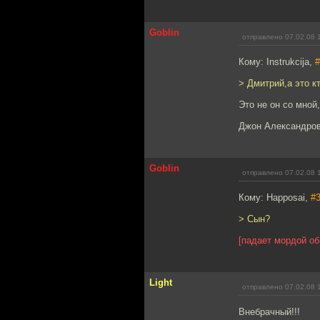
Goblin
отправлено 07.02.08 
Кому: Instrukcija,
#
> Дмитрий,а это к
Это не он со мной,
Джон Александро
Goblin
отправлено 07.02.08 
Кому: Happosai,
#
> Сын?
[падает мордой об
Light
отправлено 07.02.08 
Внебрачный!!!