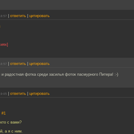
|
ответить
|
цитировать
18:57
3
сиях]
|
ответить
|
цитировать
18:57
 и радостная фотка среди засилья фоток пасмурного Питера! :-)
|
ответить
|
цитировать
19:05
,
#1
 кто с вами?
й, а я с ним.