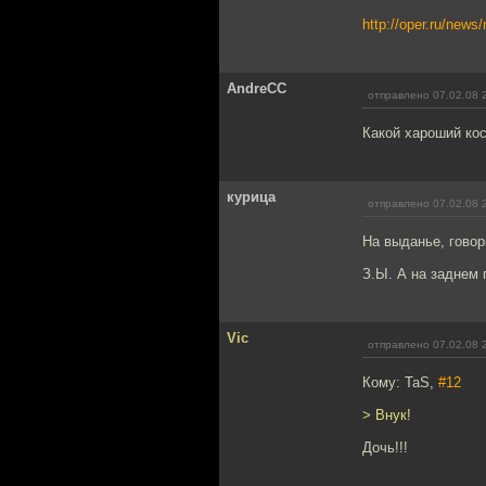
http://oper.ru/new
AndreCC
отправлено 07.02.08 
Какой хароший кос
курица
отправлено 07.02.08 
На выданье, говор
З.Ы. А на заднем 
Vic
отправлено 07.02.08 
Кому: TaS,
#12
> Внук!
Дочь!!!