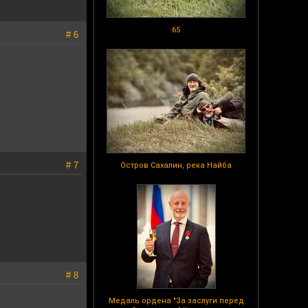
65
# 6
# 7
Остров Сахалин, река Найба
# 8
Медаль ордена "За заслуги перед