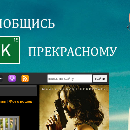
ьмы
|
Фото кошек
|