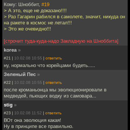
Кому: Шноббит,
#19
> А это, еще не доказано!!!!
> Раз Гагарин рабился в самолете, значит, никуда он
на ракете в космос не летал!!!
> Это же очевидно!!!
[строчит туда-куда-надо Закладную на Шноббита]
korea
»
#21 |
10.02.08 10:55
|
ответить
ну, нормально что корейцами будеть.....
Зеленый Пес
»
#22 |
10.02.08 10:55
|
ответить
после кроманьонца мы эволюционировали в
медведей, пьющих водку из самовара...
stig
»
#23 |
10.02.08 11:52
|
ответить
ВОт она эволюция какая!
Ну в принципе все правильно.