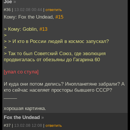
Joe
»
#36 |
13.02.08 00:44
|
ответить
Кому: Fox the Undead,
#15
> Кому: Goblin,
#13
>
> > И кто в России людей в космос запускал?
>
> Так то был Советский Союз, где эволюция
продвигалась от обезьяны до Гагарина 60
[упал со стула]
И куда они потом делись? Инопланетяне забрали? А
кто сейчас населяет просторы бывшего СССР?
_____
хорошая картинка.
Fox the Undead
»
#37 |
13.02.08 12:08
|
ответить