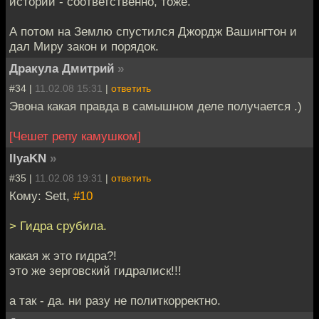
истории - соответственно, тоже.
А потом на Землю спустился Джордж Вашингтон и
дал Миру закон и порядок.
Дракула Дмитрий
»
#34 |
11.02.08 15:31
|
ответить
Эвона какая правда в самышном деле получается .)
[Чешет репу камушком]
IlyaKN
»
#35 |
11.02.08 19:31
|
ответить
Кому: Sett,
#10
> Гидра срубила.
какая ж это гидра?!
это же зерговский гидралиск!!!
а так - да. ни разу не политкорректно.