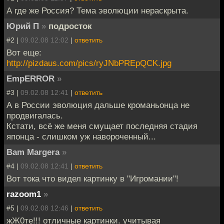
А где же Россия? Тема эволюции нераскрыта.
Юрий П
»
подросток
#2 |
09.02.08 12:02
|
ответить
Вот еще:
http://pizdaus.com/pics/ryJNbPREpQCK.jpg
EmpERROR
»
#3 |
09.02.08 12:41
|
ответить
А в России эволюция дальше кроманьонца не
продвигалась.
Кстати, всё же меня смущает последняя стадия
японца - слишком уж навороченный...
Bam Margera
»
#4 |
09.02.08 12:41
|
ответить
Вот тока что видел картинку в "Игромании"!
razoom1
»
#5 |
09.02.08 12:46
|
ответить
жЖ0те!!! отличные картинки. учитывая