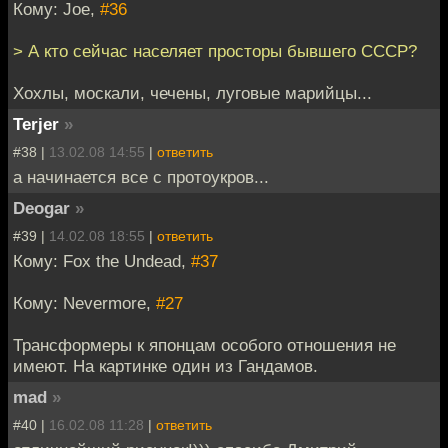
Кому: Joe,
#36
> А кто сейчас населяет просторы бывшего СССР?
Хохлы, москали, чечены, луговые марийцы...
Terjer
»
#38 |
13.02.08 14:55
|
ответить
а начинается все с протоукров...
Deogar
»
#39 |
14.02.08 18:55
|
ответить
Кому: Fox the Undead,
#37
Кому: Nevermore,
#27
Трансформеры к японцам особого отношения не
имеют. На картинке один из Гандамов.
mad
»
#40 |
16.02.08 11:28
|
ответить