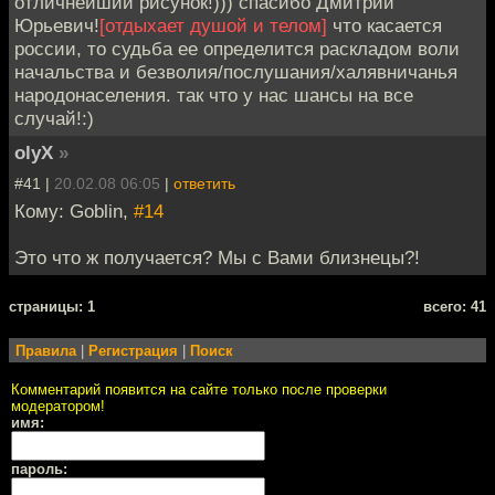
отличнейший рисунок!))) спасибо Дмитрий
Юрьевич!
[отдыхает душой и телом]
что касается
россии, то судьба ее определится раскладом воли
начальства и безволия/послушания/халявничанья
народонаселения. так что у нас шансы на все
случай!:)
olyX
»
#41 |
20.02.08 06:05
|
ответить
Кому: Goblin,
#14
Это что ж получается? Мы с Вами близнецы?!
cтраницы: 1
всего: 41
Правила
|
Регистрация
|
Поиск
Комментарий появится на сайте только после проверки
модератором!
имя:
пароль: