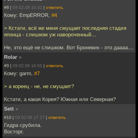
#8 |
09.02.08 15:42
|
ответить
Кому: EmpERROR,
#4
> Кстати, всё же меня смущает последняя стадия
японца - слишком уж навороченный...
Не, это ещё не слишком. Вот Броневик - это даааа....
Rolar
»
#9 |
09.02.08 16:55
|
ответить
Кому: garm,
#7
> а кореец - не, не смущает?
Кстати, а какая Корея? Южная или Северная?
Sett
»
#10 |
09.02.08 17:17
|
ответить
Гидра срубила.
Восторг.