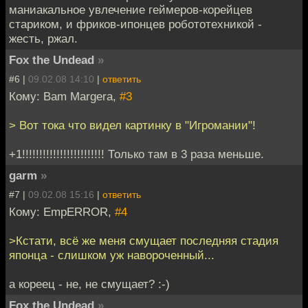
маниакальное увлечение геймеров-корейцев
стариком, и фриков-ипонцев робототехникой -
жесть, ржал.
Fox the Undead
»
#6 |
09.02.08 14:10
|
ответить
Кому: Bam Margera,
#3
> Вот тока что видел картинку в "Игромании"!
+1!!!!!!!!!!!!!!!!!!!!!!!! Только там в 3 раза меньше.
garm
»
#7 |
09.02.08 15:16
|
ответить
Кому: EmpERROR,
#4
>Кстати, всё же меня смущает последняя стадия
японца - слишком уж навороченный...
а кореец - не, не смущает? :-)
Fox the Undead
»