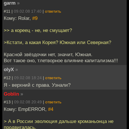
garm
»
#11 |
09.02.08 17:40
|
ответить
Кому: Rolar,
#9
>> а кореец - не, не смущает?
>Кстати, а какая Корея? Южная или Северная?
Красной звёздочки нет, значит, Южная.
Вот такое оно, тлетворное влияние капитализма!!!
olyX
»
#12 |
09.02.08 18:24
|
ответить
Я - верхний с права. Узнали?
Goblin
»
#13 |
09.02.08 20:49
|
ответить
Кому: EmpERROR,
#4
> А в России эволюция дальше кроманьонца не
продвигалась.