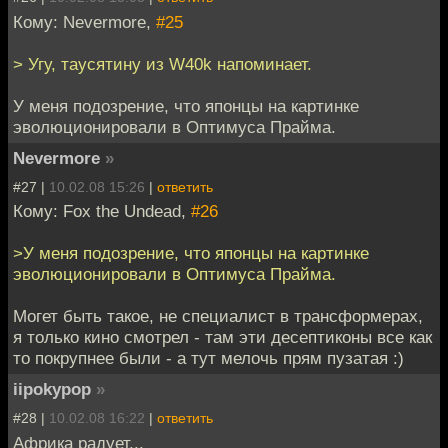
Кому: Nevermore,
#25
> Угу, таусятину из W40k напоминает.
У меня подозрение, что японцы на картинке
эволюционировали в Оптимуса Прайма.
Nevermore
»
#27 |
10.02.08 15:26
|
ответить
Кому: Fox the Undead,
#26
>У меня подозрение, что японцы на картинке
эволюционировали в Оптимуса Прайма.
Могет быть такое, не специалист в трансформерах,
я только кино смотрел - там эти десептиконы все как
то покрупнее были - а тут мелочь прям пузатая :)
iipokypop
»
#28 |
10.02.08 16:22
|
ответить
Африка радует...