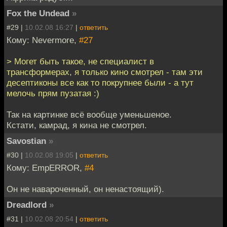
Fox the Undead
»
#29 |
10.02.08 16:27
|
ответить
Кому: Nevermore,
#27
> Могет быть такое, не специалист в
трансформерах, я только кино смотрел - там эти
десептиконы все как то покрупнее были - а тут
мелочь прям пузатая :)
Так на картинке всё вообще уменьшеное.
Кстати, камрад, я кина не смотрел.
Savostian
»
#30 |
10.02.08 19:05
|
ответить
Кому: EmpERROR,
#4
Он не навароченный, он ненастоящий).
Dreadlord
»
#31 |
10.02.08 20:54
|
ответить