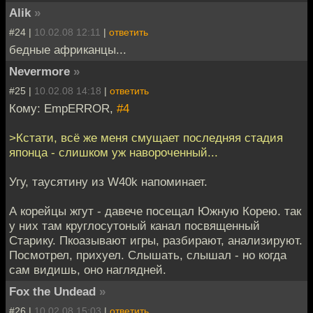
Alik
»
#24 |
10.02.08 12:11
|
ответить
бедные африканцы...
Nevermore
»
#25 |
10.02.08 14:18
|
ответить
Кому: EmpERROR,
#4
>Кстати, всё же меня смущает последняя стадия
японца - слишком уж навороченный...
Угу, таусятину из W40k напоминает.
А корейцы жгут - давече посещал Южную Корею. так
у них там круглосутоный канал посвященный
Старику. Пкоазывают игры, разбирают, анализируют.
Посмотрел, прихуел. Слышать, слышал - но когда
сам видишь, оно наглядней.
Fox the Undead
»
#26 |
10.02.08 15:03
|
ответить