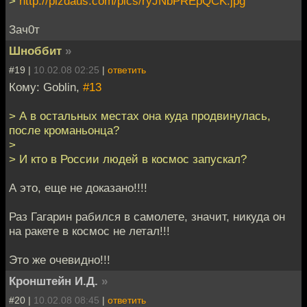
>
http://pizdaus.com/pics/ryJNbPREpQCK.jpg
Зач0т
Шноббит
»
#19 |
10.02.08 02:25
|
ответить
Кому: Goblin,
#13
> А в остальных местах она куда продвинулась,
после кроманьонца?
>
> И кто в России людей в космос запускал?
А это, еще не доказано!!!!
Раз Гагарин рабился в самолете, значит, никуда он
на ракете в космос не летал!!!
Это же очевидно!!!
Кронштейн И.Д.
»
#20 |
10.02.08 08:45
|
ответить