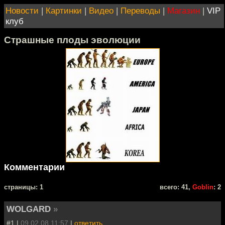
Новости
|
Картинки
|
Видео
|
Переводы
|
Магазин
|
VIP
клуб
Страшные плоды эволюции
Комментарии
cтраницы: 1
всего: 41,
Goblin
: 2
WOLGARD
»
#1 |
09.02.08 11:57
|
ответить