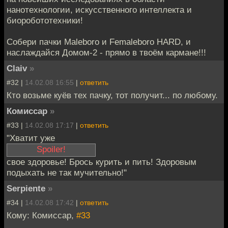
нанотехнологии, искусственного интеллекта и
биоробототехники!
Собери пачки Maleboro и Femaleboro HARD, и
наслаждайся Домом-2 - прямо в твоём кармане!!!
Claiv
»
#32 |
14.02.08 16:55
|
ответить
Кто возьме куёв тех пачку, тот получит... по любому.
Комиссар
»
#33 |
14.02.08 17:17
|
ответить
"Хватит уже
свое здоровье! Брось курить и пить! Здоровым
ебать
подыхать не так мучительно!"
Serpiente
»
#34 |
14.02.08 17:42
|
ответить
Кому: Комиссар,
#33