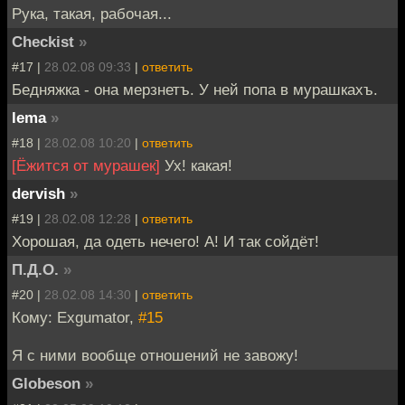
Рука, такая, рабочая...
Checkist
»
#17 |
28.02.08 09:33
|
ответить
Бедняжка - она мерзнетъ. У ней попа в мурашкахъ.
lema
»
#18 |
28.02.08 10:20
|
ответить
[Ёжится от мурашек]
Ух! какая!
dervish
»
#19 |
28.02.08 12:28
|
ответить
Хорошая, да одеть нечего! А! И так сойдёт!
П.Д.О.
»
#20 |
28.02.08 14:30
|
ответить
Кому: Exgumator,
#15
Я с ними вообще отношений не завожу!
Globeson
»