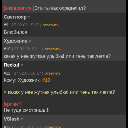
[оживляется ]
Это ты как определил?
Светлояр
»
#9 |
27.02.08 15:15
|
ответить
Влюбился
Художник
»
#10 |
27.02.08 16:11
|
ответить
какая у нее жуткая улыбка! или тень так легла?
Reckuf
»
#11 |
27.02.08 16:17
|
ответить
Кому: Художник,
#10
> какая у нее жуткая улыбка! или тень так легла?
[кричит]
Не туда смотришь!!!
VSlash
»
#12 |
27.02.08 16:57
|
ответить