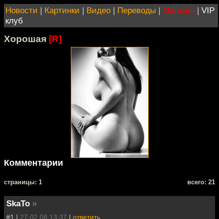
Новости
|
Картинки
|
Видео
|
Переводы
|
Магазин
|
VIP
клуб
Хорошая
[R]
Комментарии
cтраницы: 1
всего: 21
SkaTo
»
#1 |
27.02.08 13:37
|
ответить