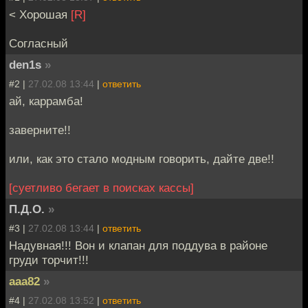
< Хорошая
[R]
Согласный
den1s
»
#2 |
27.02.08 13:44
|
ответить
ай, каррамба!
заверните!!
или, как это стало модным говорить, дайте две!!
[суетливо бегает в поисках кассы]
П.Д.О.
»
#3 |
27.02.08 13:44
|
ответить
Надувная!!! Вон и клапан для поддува в районе
груди торчит!!!
aaa82
»
#4 |
27.02.08 13:52
|
ответить