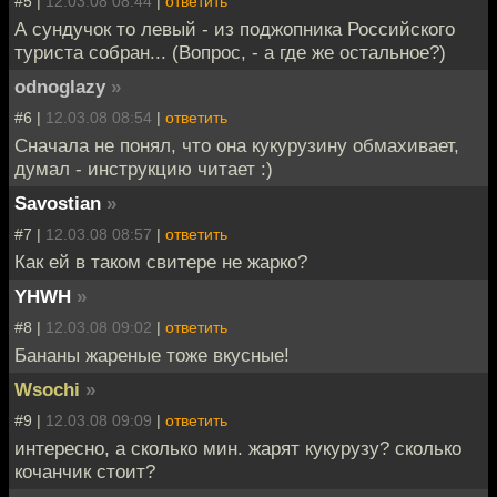
#5 |
12.03.08 08:44
|
ответить
А сундучок то левый - из поджопника Российского
туриста собран... (Вопрос, - а где же остальное?)
odnoglazy
»
#6 |
12.03.08 08:54
|
ответить
Сначала не понял, что она кукурузину обмахивает,
думал - инструкцию читает :)
Savostian
»
#7 |
12.03.08 08:57
|
ответить
Как ей в таком свитере не жарко?
YHWH
»
#8 |
12.03.08 09:02
|
ответить
Бананы жареные тоже вкусные!
Wsochi
»
#9 |
12.03.08 09:09
|
ответить
интересно, а сколько мин. жарят кукурузу? сколько
кочанчик стоит?