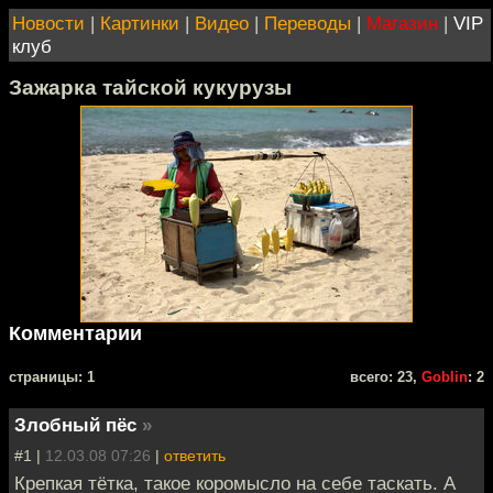
Новости
|
Картинки
|
Видео
|
Переводы
|
Магазин
|
VIP
клуб
Зажарка тайской кукурузы
Комментарии
cтраницы: 1
всего: 23,
Goblin
: 2
Злобный пёс
»
#1 |
12.03.08 07:26
|
ответить
Крепкая тётка, такое коромысло на себе таскать. А