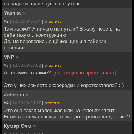
на заднем плане пустые скутеры...
Yashka
»
#2 |
12.03.08 07:34
|
ответить
Там жарко? Я ничего не путаю? В жару переть на
себе такую... конструкцию
Да, не перевелись ещё женщины в тайских
селениях.
VNP
»
#3 |
12.03.08 07:52
|
ответить
А тесачки-то какие?!
[восхищенно прицокивает]
Это у них заместо сковородки и короткоствола? :-)
Johnson
»
#4 |
12.03.08 08:17
|
ответить
Это она такая маленькая или на коленях стоит?
Если такая маленькая, то как до коромысла достаёт?
Кумар Оям
»