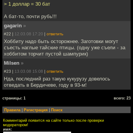
> 1 доллар = 30 бат
А бат-то, почти рубь!!!
gagarin
»
#22 |
12.03.08 17:20
|
ответить
Хоббиту надо быть осторожнее. Заготовки могут
съесть наглые тайские птицы. (одну уже съели - за
хоббитом торчит пустой шампурик)
Milsen
»
#23 |
13.03.08 15:08
|
ответить
Нда, последний раз такую кукурузу довелось
отведать в Бердичеве, году в 93-м!
cтраницы: 1
всего: 23
Правила
|
Регистрация
|
Поиск
Комментарий появится на сайте только после проверки
модератором!
имя: