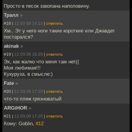
Просто в песок закопана наполовину.
Тралл
»
#18 |
12.03.08 14:13
|
ответить
Хм.. Эт у него ноги такие короткие или Джавдет
постарался?
akinak
»
#19 |
12.03.08 16:29
|
ответить
Эх, как жалко что меня там нет((
Моя любимая!!!
Кукуруза, в смысле:)
Fate
»
#20 |
12.03.08 17:19
|
ответить
что-то пляж грязноватый
ARGiHOR
»
#21 |
12.03.08 17:20
|
ответить
Кому: Goblin,
#12