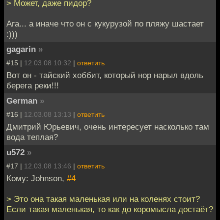
> Может, даже пидор?
Ага... а иначе что он с кукурузой по пляжу шастает
:)))
gagarin
»
#15 |
12.03.08 10:32
|
ответить
Вот он - тайский хоббит, который нор нарыл вдоль
берега реки!!!
German
»
#16 |
12.03.08 13:13
|
ответить
Дмитрий Юрьевич, очень интересует насколько там
вода теплая?
u572
»
#17 |
12.03.08 13:46
|
ответить
Кому: Johnson,
#4
> Это она такая маленькая или на коленях стоит?
Если такая маленькая, то как до коромысла достаёт?