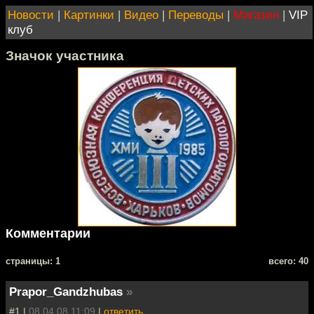
Новости
|
Картинки
|
Видео
|
Переводы
|
Магазин
|
VIP
клуб
Значок участника
Комментарии
cтраницы: 1
всего: 40
Prapor_Gandzhubas
»
#1 |
08.04.08 11:09
|
ответить