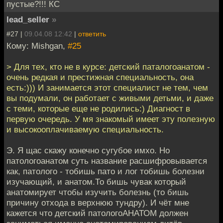
пустые?!!! КС
lead_seller
»
#27 |
09.04.08 12:42
|
ответить
Кому: Mishgan,
#25
> Для тех, кто не в курсе: детский паталогоанатом -
очень редкая и престижная специальность, она
есть:))) И занимается этот специалист не тем, чем
вы подумали, он работает с живыми детьми, и даже
с теми, которые еще не родились:) Диагност в
первую очередь. У мя знакомый имеет эту полезную
и высокооплачиваемую специальность.
Э. Я щас скажу конечно сугубое имхо. Но
патологоанатом суть название расшифровывается
как, патолого - тобишь пато и лог тобишь болезни
изучающий, и анатом.То бишь чувак который
анатомирует чтобы изучить болезнь (то бишь
причину отхода в верхнюю тундру). И чёт мне
кажется что детский патологоАНАТОМ должен