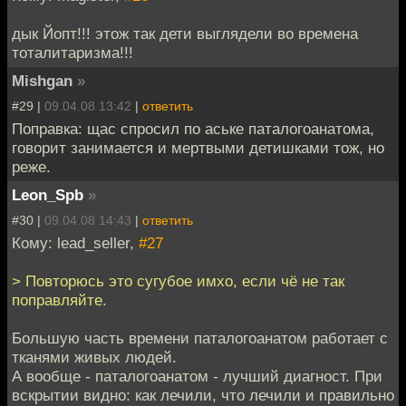
дык Йопт!!! этож так дети выглядели во времена
тоталитаризма!!!
Mishgan
»
#29 |
09.04.08 13:42
|
ответить
Поправка: щас спросил по аське паталогоанатома,
говорит занимается и мертвыми детишками тож, но
реже.
Leon_Spb
»
#30 |
09.04.08 14:43
|
ответить
Кому: lead_seller,
#27
> Повторюсь это сугубое имхо, если чё не так
поправляйте.
Большую часть времени паталогоанатом работает с
тканями живых людей.
А вообще - паталогоанатом - лучший диагност. При
вскрытии видно: как лечили, что лечили и правильно