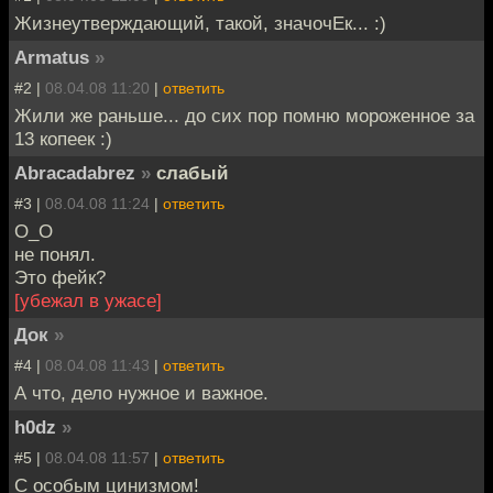
Жизнеутверждающий, такой, значочЕк... :)
Armatus
»
#2 |
08.04.08 11:20
|
ответить
Жили же раньше... до сих пор помню мороженное за
13 копеек :)
Abracadabrez
»
слабый
#3 |
08.04.08 11:24
|
ответить
О_О
не понял.
Это фейк?
[убежал в ужасе]
Док
»
#4 |
08.04.08 11:43
|
ответить
А что, дело нужное и важное.
h0dz
»
#5 |
08.04.08 11:57
|
ответить
С особым цинизмом!