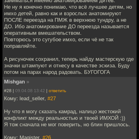
заниматься именно анатомированием дитёв.
Не ну я конечно понимаю, что всё лучшее детям, но
имхо детей, равно как и взрослых анатомируют
ПОСЛЕ переезда на ПМЖ в верхнюю тундру, а не
ДО. Ибо анатомирование ДО переезда называется
оперативным вмешательством.
Повторюсь это сугубое имхо, если чё не так
поправляйте.
А рисуночек сохранил, теперь найду мастерскую где
значки штампуют и отнесу в качестве эскиза. Буду
потом на парах народ радовать. БУГОГОГА
Mishgan
»
#28 |
09.04.08 13:42
|
ответить
Кому: lead_seller,
#27
Ну что я могу сказать камрад, налицо жестокий
конфликт между реальностью и твоей ИМХОЙ :))
Я тож сначала не мог поверить, но блин пришлось.
Кому: Magister,
#26