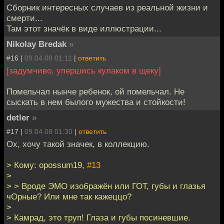
Сборник интересных случаев из реальной жизни и
смерти...
Там этот значёк в виде иллюстрации...
Nikolay Bredak
»
#16 |
09.04.08 01:11
|
ответить
[задумчиво, упершись кулаком в щеку]
Помельчал нынче ребенок, ой помельчал. Не
сыскать в нем былого мужества и стойкости!
detler
»
#17 |
09.04.08 01:30
|
ответить
Ох, хочу такой значек, в коллекцию.
> Кому: opossum19,
#13
>
> > Вроде ЭМО изображён или ГОТ, губы и глазья
чОрные? Или мне так кажеццо?
>
> Камрад, это труп! Глаза и губы посиневшие.