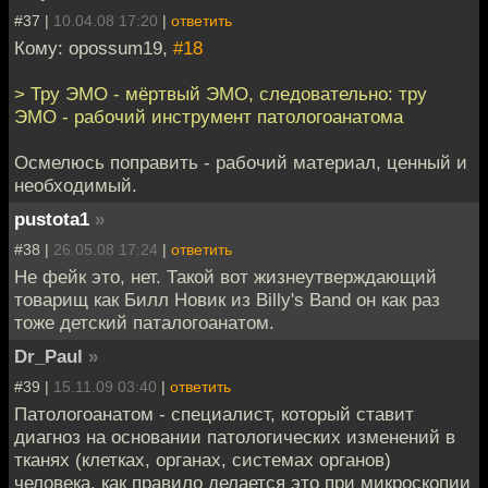
#37 |
10.04.08 17:20
|
ответить
Кому: opossum19,
#18
> Тру ЭМО - мёртвый ЭМО, следовательно: тру
ЭМО - рабочий инструмент патологоанатома
Осмелюсь поправить - рабочий материал, ценный и
необходимый.
pustota1
»
#38 |
26.05.08 17:24
|
ответить
Не фейк это, нет. Такой вот жизнеутверждающий
товарищ как Билл Новик из Billy's Band он как раз
тоже детский паталогоанатом.
Dr_Paul
»
#39 |
15.11.09 03:40
|
ответить
Патологоанатом - специалист, который ставит
диагноз на основании патологических изменений в
тканях (клетках, органах, системах органов)
человека, как правило делается это при микроскопии