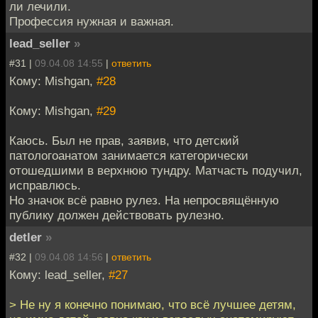
ли лечили.
Профессия нужная и важная.
lead_seller
»
#31 |
09.04.08 14:55
|
ответить
Кому: Mishgan,
#28
Кому: Mishgan,
#29
Каюсь. Был не прав, заявив, что детский
патологоанатом занимается категорически
отошедшими в верхнюю тундру. Матчасть подучил,
исправлюсь.
Но значок всё равно рулез. На непросвящённую
публику должен действовать рулезно.
detler
»
#32 |
09.04.08 14:56
|
ответить
Кому: lead_seller,
#27
> Не ну я конечно понимаю, что всё лучшее детям,