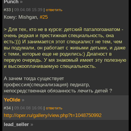
Punch
»
#33 |
09.04.08 15:39
|
ответить
Кому: Mishgan,
#25
> Для тех, кто не в курсе: детский паталогоанатом -
очень редкая и престижная специальность, она
есть:))) И занимается этот специалист не тем, чем
вы подумали, он работает с живыми детьми, и даже
с теми, которые еще не родились:) Диагност в
первую очередь. У мя знакомый имеет эту полезную
и высокооплачиваемую специальность.
А зачем тогда существует
профессия(специализация) педиатр,
непосредственная обязанность лечить детей ?
YeOlde
»
#34 |
09.04.08 16:06
|
ответить
http://oper.ru/gallery/view.php?t=1048750992
lead_seller
»