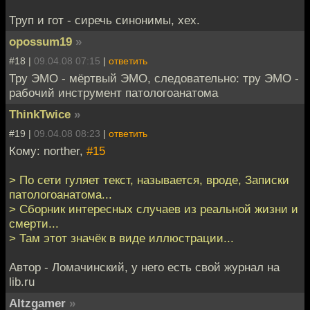
Труп и гот - сиречь синонимы, хех.
opossum19
»
#18 |
09.04.08 07:15
|
ответить
Тру ЭМО - мёртвый ЭМО, следовательно: тру ЭМО -
рабочий инструмент патологоанатома
ThinkTwice
»
#19 |
09.04.08 08:23
|
ответить
Кому: norther,
#15
> По сети гуляет текст, называется, вроде, Записки
патологоанатома...
> Сборник интересных случаев из реальной жизни и
смерти...
> Там этот значёк в виде иллюстрации...
Автор - Ломачинский, у него есть свой журнал на
lib.ru
Altzgamer
»