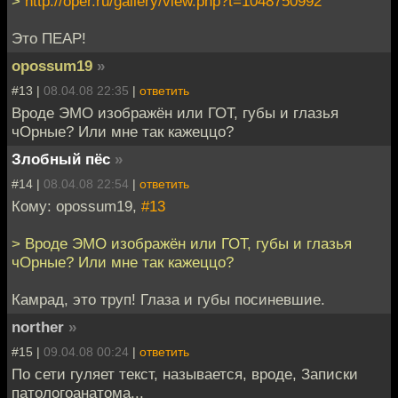
>
http://oper.ru/gallery/view.php?t=1048750992
Это ПЕАР!
opossum19
»
#13 |
08.04.08 22:35
|
ответить
Вроде ЭМО изображён или ГОТ, губы и глазья
чОрные? Или мне так кажеццо?
Злобный пёс
»
#14 |
08.04.08 22:54
|
ответить
Кому: opossum19,
#13
> Вроде ЭМО изображён или ГОТ, губы и глазья
чОрные? Или мне так кажеццо?
Камрад, это труп! Глаза и губы посиневшие.
norther
»
#15 |
09.04.08 00:24
|
ответить
По сети гуляет текст, называется, вроде, Записки
патологоанатома...