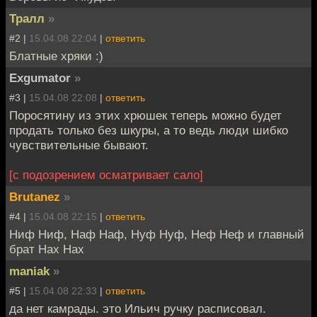
Тралл
»
#2 |
15.04.08 22:04
|
ответить
Блатные хряки :)
Exgumator
»
#3 |
15.04.08 22:08
|
ответить
Поросятину из этих хрюшек теперь можно будет
продать только без шкуры, а то ведь люди шибко
чувствительные бывают.
[с подозрением осматривает сало]
Brutanez
»
#4 |
15.04.08 22:15
|
ответить
Ниф Ниф, Наф Наф, Нуф Нуф, Неф Неф и главный
брат Нах Нах
maniak
»
#5 |
15.04.08 22:33
|
ответить
да нет камрады. это Ильич ручку расписовал.