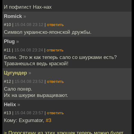
И пофигист Нах-нах
Romick
»
#10 |
15.04.08 23:12
|
ответить
Символ украинско-японской дружбы.
Plug
»
#11 |
15.04.08 23:24
|
ответить
Блин. Это ж как теперь сало со шкурками есть?
Траванешься ведь краской!
Цугундер
»
#12 |
15.04.08 23:52
|
ответить
Сало похер.
Их на шкурки выращивают.
Helix
»
#13 |
15.04.08 23:57
|
ответить
Кому: Exgumator,
#3
> Поросятину из этих хрюшек теперь можно будет