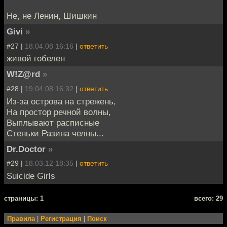
Не, не Ленин, Шишкин
Givi
»
#27 |
18.04.08 16:16
|
ответить
живой гобелен
W!Z@rd
»
#28 |
19.04.08 16:32
|
ответить
Из-за острова на стрежень,
На простор речной волны,
Выплывают расписные
Стеньки Разина челны...
Dr.Doctor
»
#29 |
18.03.12 18:35
|
ответить
Suicide Girls
cтраницы: 1
всего: 29
Правила
|
Регистрация
|
Поиск