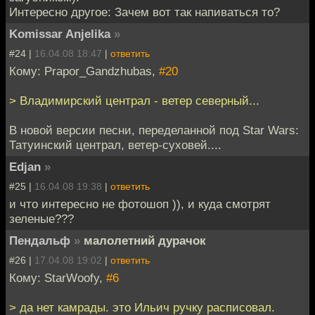
Интересно другое: Зачем вот так напиваться то?
Komissar Anjelika
»
#24 |
16.04.08 18:47
|
ответить
Кому: Prapor_Gandzhubas,
#20
> Владимирский централ - ветер северный...
В новой версии песни, переделанной под Star Wars:
Татуинский централ, ветер-суховей....
Edjan
»
#25 |
16.04.08 19:38
|
ответить
и что интересно не фотошоп )), и куда смотрят
зеленые???
Пендальф
»
малолетний дурачок
#26 |
17.04.08 19:02
|
ответить
Кому: StarWoofy,
#6
> да нет камрады. это Ильич ручку расписовал.