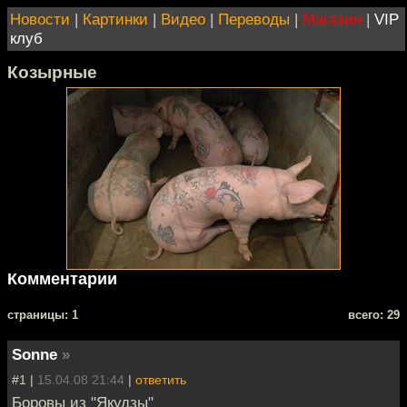
Новости
|
Картинки
|
Видео
|
Переводы
|
Магазин
|
VIP
клуб
Козырные
Комментарии
cтраницы: 1
всего: 29
Sonne
»
#1 |
15.04.08 21:44
|
ответить
Боровы из "Якудзы"