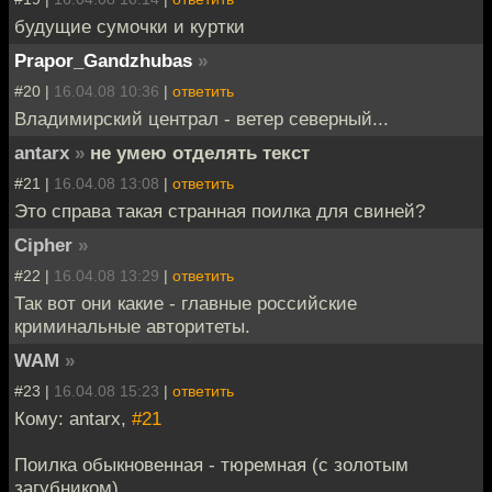
будущие сумочки и куртки
Prapor_Gandzhubas
»
#20 |
16.04.08 10:36
|
ответить
Владимирский централ - ветер северный...
antarx
»
не умею отделять текст
#21 |
16.04.08 13:08
|
ответить
Это справа такая странная поилка для свиней?
Cipher
»
#22 |
16.04.08 13:29
|
ответить
Так вот они какие - главные российские
криминальные авторитеты.
WAM
»
#23 |
16.04.08 15:23
|
ответить
Кому: antarx,
#21
Поилка обыкновенная - тюремная (с золотым
загубником).