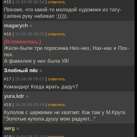
#15 |
16.04.08 06:54
|
ответить
Похоже, что какой-то молодой художник из тату-
салона руку набивал :))))).
magarych
»
#16 |
16.04.08 09:06
|
ответить
[Вспомнилось:]
Жили-были три поросенка Них-них, Нах-нах и Пох-
пох.
А фамилия у них была Уй!
Злобный пёс
»
#17 |
16.04.08 09:07
|
ответить
Командир! Когда жрать дадут7
yura.kdr
»
#18 |
16.04.08 09:44
|
ответить
Куполов с церквями не хватает. Как там у М.Круга
"Золотые купола душу мою радуют..."
serg
»
#19 |
16.04.08 10:14
|
ответить