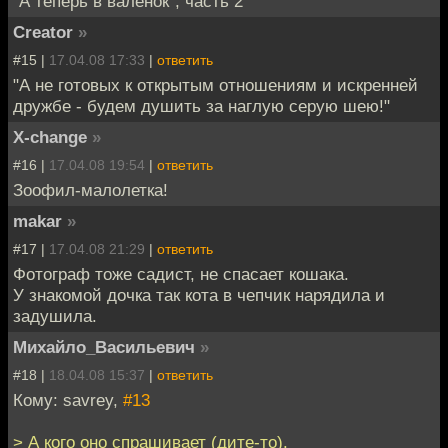
"А теперь в валенок", часть 2
Creator
»
#15 |
17.04.08 17:33
|
ответить
"А не готовых к открытым отношениям и искренней
дружбе - будем душить за наглую серую шею!"
X-change
»
#16 |
17.04.08 19:54
|
ответить
Зоофил-малолетка!
makar
»
#17 |
17.04.08 21:29
|
ответить
Фотограф тоже садист, не спасает кошака.
У знакомой дочка так кота в чепчик нарядила и
задушила.
Михайло_Васильевич
»
#18 |
18.04.08 15:37
|
ответить
Кому: savrey,
#13
> А кого оно спрашивает (дите-то).