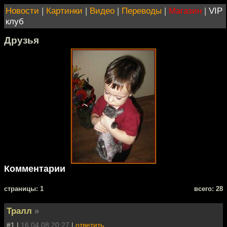
Новости
|
Картинки
|
Видео
|
Переводы
|
Магазин
|
VIP
клуб
Друзья
Комментарии
cтраницы: 1
всего: 28
Тралл
»
#1 |
16.04.08 20:27
|
ответить