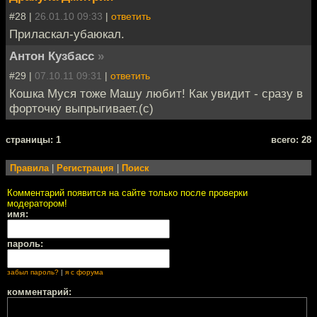
#28 |
26.01.10 09:33
|
ответить
Приласкал-убаюкал.
Антон Кузбасс
»
#29 |
07.10.11 09:31
|
ответить
Кошка Муся тоже Машу любит! Как увидит - сразу в
форточку выпрыгивает.(с)
cтраницы: 1
всего: 28
Правила
|
Регистрация
|
Поиск
Комментарий появится на сайте только после проверки
модератором!
имя:
пароль:
забыл пароль?
|
я с форума
комментарий: