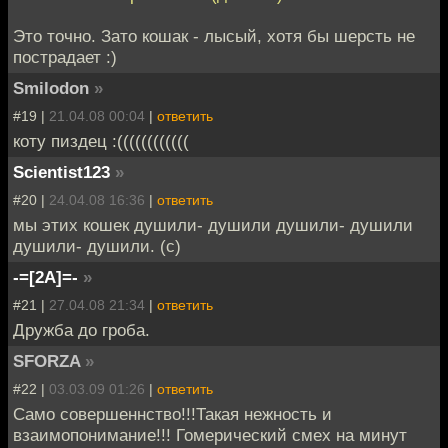
Это точно. Зато кошак - лысый, хотя бы шерсть не
пострадает :)
Smilodon
»
#19 |
21.04.08 00:04
|
ответить
коту пиздец :((((((((((((
Scientist123
»
#20 |
24.04.08 16:36
|
ответить
мы этих кошек душили- душили душили- душили
душили- душили. (с)
-=[2A]=-
»
#21 |
27.04.08 21:34
|
ответить
Дружба до гроба.
SFORZA
»
#22 |
03.03.09 01:26
|
ответить
Само совершеннство!!!Такая нежность и
взаимопонимание!!! Гомерический смех на минут