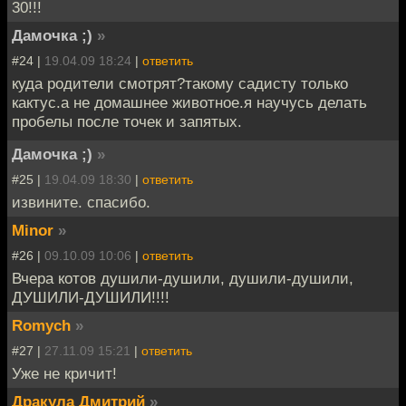
30!!!
Дамочка ;)
»
#24 |
19.04.09 18:24
|
ответить
куда родители смотрят?такому садисту только
кактус.а не домашнее животное.я научусь делать
пробелы после точек и запятых.
Дамочка ;)
»
#25 |
19.04.09 18:30
|
ответить
извините. спасибо.
Minor
»
#26 |
09.10.09 10:06
|
ответить
Вчера котов душили-душили, душили-душили,
ДУШИЛИ-ДУШИЛИ!!!!
Romych
»
#27 |
27.11.09 15:21
|
ответить
Уже не кричит!
Дракула Дмитрий
»