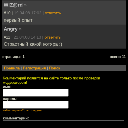
W!Z@rd
»
#10 |
19.04.08 17:02
|
ответить
первый опыт
Angry
»
#11 |
21.04.08 14:13
|
ответить
Страстный какой котяра :)
cтраницы: 1
всего: 11
Правила
|
Регистрация
|
Поиск
Комментарий появится на сайте только после проверки
модератором!
имя:
пароль:
забыл пароль?
|
я с форума
комментарий: