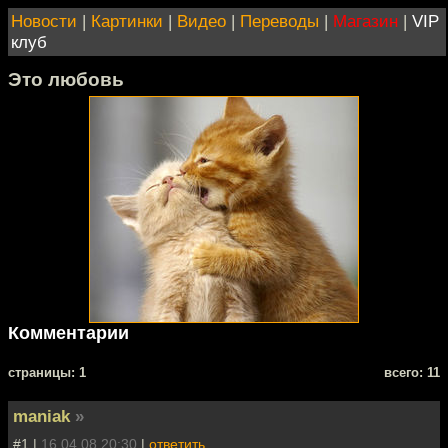
Новости
|
Картинки
|
Видео
|
Переводы
|
Магазин
|
VIP
клуб
Это любовь
Комментарии
cтраницы: 1
всего: 11
maniak
»
#1 |
16.04.08 20:30
|
ответить