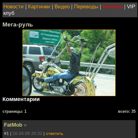
Новости
|
Картинки
|
Видео
|
Переводы
|
Магазин
|
VIP
клуб
Мега-руль
Комментарии
cтраницы: 1
всего: 35
FatMob
»
#1 |
16.04.08 20:32
|
ответить