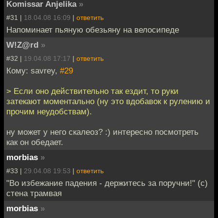
Komissar Anjelika
»
#31 |
18.04.08 16:09
|
ответить
Напоминает пьяную обезьяну на велосипеде
W!Z@rd
»
#32 |
19.04.08 17:17
|
ответить
Кому: savrey,
#29
> Если оно действительно так ездит, то руки
затекают моментально (ну это вдобавок к рулению и
прочим неудобствам).
ну может у него скалеоз? :) интересно посмотреть
как он обедает.
morbias
»
#33 |
29.04.08 19:53
|
ответить
"Во избежание падения - держитесь за поручни!" (с)
стена трамвая
morbias
»