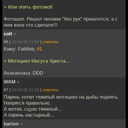
> Или опять фотожоб
Фотошоп. Решил человек "без рук" прокатится, а с
ним вона что сделали!!!
colt
»
#6 |
16.04.08 21:04
|
ответить
Кому: FatMob,
#1
> Мотоцикл Иисуса Христа...
Ахахаххаха :DDD
WAM
»
#7 |
16.04.08 21:22
|
ответить
Парень хотел тяжелый мотоцикл на дыбы поднять.
Напрягся правильно.
А мотик, сцуко тяжелый...
А парень настырный...
barton
»