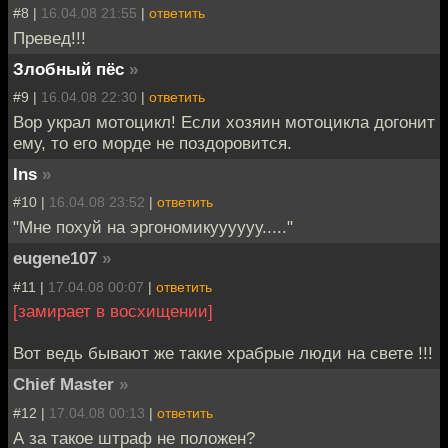
#8 |
16.04.08 21:55
|
ответить
Превед!!!
Злобный пёс
»
#9 |
16.04.08 22:30
|
ответить
Вор украл мотоцикл! Если хозяин мотоцикла догонит
ему, то его морде не поздоровится.
Ins
»
#10 |
16.04.08 23:52
|
ответить
"Мне похуй на эргономикуууууу....."
eugene107
»
#11 |
17.04.08 00:07
|
ответить
[замирает в восхищении]
Вот ведь бывают же такие храбрые люди на свете !!!
Chief Master
»
#12 |
17.04.08 00:13
|
ответить
А за такое штраф не положен?