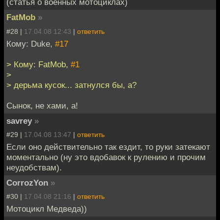
(статья о военных мотоциклах)
FatMob
»
#28 |
17.04.08 12:43
|
ответить
Кому: Duke,
#17
> Кому: FatMob,
#1
>
> дерьма кусок... затнулся бы, а?
Сынок, не хами, а!
savrey
»
#29 |
17.04.08 13:47
|
ответить
Если оно действительно так ездит, то руки затекают
моментально (ну это вдобавок к рулению и прочим
неудобствам).
CorrozYon
»
#30 |
17.04.08 21:16
|
ответить
Мотоцикл Медведа))