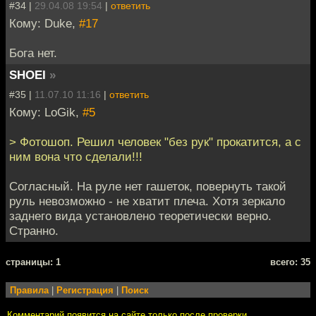
#34 |
29.04.08 19:54
|
ответить
Кому: Duke,
#17
Бога нет.
SHOEI
»
#35 |
11.07.10 11:16
|
ответить
Кому: LoGik,
#5
> Фотошоп. Решил человек "без рук" прокатится, а с
ним вона что сделали!!!
Согласный. На руле нет гашеток, повернуть такой
руль невозможно - не хватит плеча. Хотя зеркало
заднего вида установлено теоретически верно.
Странно.
cтраницы: 1
всего: 35
Правила
|
Регистрация
|
Поиск
Комментарий появится на сайте только после проверки