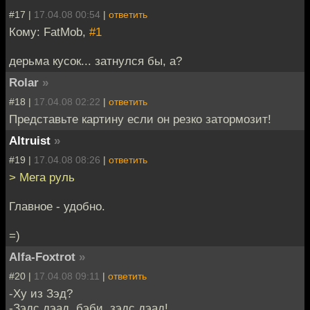
#17 |
17.04.08 00:54
|
ответить
Кому: FatMob,
#1
дерьма кусок... затнулся бы, а?
Rolar
»
#18 |
17.04.08 02:22
|
ответить
Представьте картину если он резко затормозит!
Altruist
»
#19 |
17.04.08 08:26
|
ответить
> Мега руль
Главное - удобно.
=)
Alfa-Foxtrot
»
#20 |
17.04.08 09:11
|
ответить
-Ху из Зэд?
-Зэдс дэад, бэби, зэдс дэад!