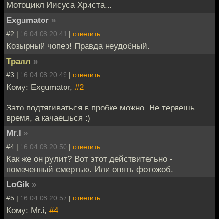
Мотоцикл Иисуса Христа...
Exgumator
»
#2 |
16.04.08 20:41
|
ответить
Козырный чопер! Правда неудобный.
Тралл
»
#3 |
16.04.08 20:49
|
ответить
Кому: Exgumator,
#2
Зато подтягиваться в пробке можно. Не теряешь
время, а качаешься :)
Mr.i
»
#4 |
16.04.08 20:50
|
ответить
Как же он рулит? Вот этот действительно -
помеченный смертью. Или опять фотожоб.
LoGik
»
#5 |
16.04.08 20:57
|
ответить
Кому: Mr.i,
#4