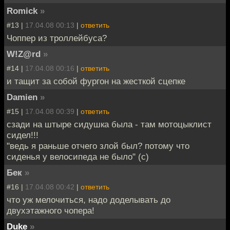
Romick
»
#13 |
17.04.08 00:13
|
ответить
Чоппер из троллейбуса?
W!Z@rd
»
#14 |
17.04.08 00:16
|
ответить
и тащит за собой фургон на жесткой сцепке
Damien
»
#15 |
17.04.08 00:39
|
ответить
сзади на штыре сидушка была - там мотоцыклист
сидел!!!
"ведь я раньше отчего злой был? потому что
сиденья у велосипеда не было" (с)
Бек
»
#16 |
17.04.08 00:42
|
ответить
что уж мелочиться, надо доделывать до
двухэтажного чопера!
Duke
»