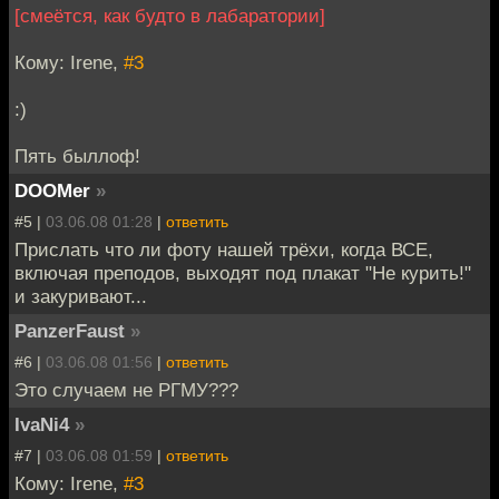
[смеётся, как будто в лабаратории]
Кому: Irene,
#3
:)
Пять быллоф!
DOOMer
»
#5 |
03.06.08 01:28
|
ответить
Прислать что ли фоту нашей трёхи, когда ВСЕ,
включая преподов, выходят под плакат "Не курить!"
и закуривают...
PanzerFaust
»
#6 |
03.06.08 01:56
|
ответить
Это случаем не РГМУ???
IvaNi4
»
#7 |
03.06.08 01:59
|
ответить
Кому: Irene,
#3