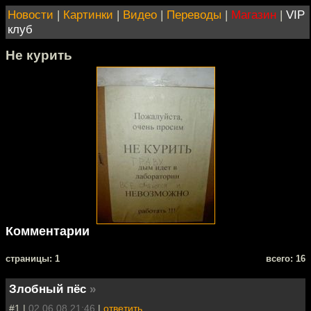
Новости
|
Картинки
|
Видео
|
Переводы
|
Магазин
|
VIP
клуб
Не курить
Комментарии
cтраницы: 1
всего: 16
Злобный пёс
»
#1 |
02.06.08 21:46
|
ответить