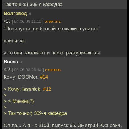
Так точно:) 309-я кафедра
Волговод
»
#15 |
04.06.08 11:11
|
ответить
"Пожалуста, не бросайте окурки в унитаз"
приписка:
а то они намокают и плохо раскуриваются
Buess
»
#16 |
06.06.08 23:14
|
ответить
Кому: DOOMer,
#14
> Кому: lessnick,
#12
>
> > Маёвец?)
>
> Так точно:) 309-я кафедра
Оп-па... А я - с 310й, выпуск-95. Дмитрий Юрьевич,