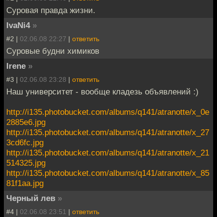
Суровая правда жизни.
IvaNi4
»
#2 |
02.06.08 22:27
|
ответить
Суровые будни химиков
Irene
»
#3 |
02.06.08 23:28
|
ответить
Наш университет - вообще кладезь объявлений :)
http://i135.photobucket.com/albums/q141/atranotte/x_0e
2885e6.jpg
http://i135.photobucket.com/albums/q141/atranotte/x_27
3cd6fc.jpg
http://i135.photobucket.com/albums/q141/atranotte/x_21
514325.jpg
http://i135.photobucket.com/albums/q141/atranotte/x_85
81f1aa.jpg
Черный лев
»
#4 |
02.06.08 23:51
|
ответить