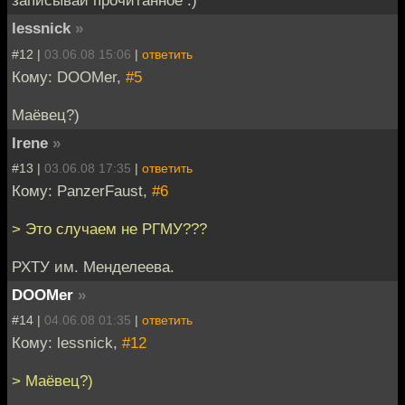
записывай прочитанное :)
lessnick
»
#12 |
03.06.08 15:06
|
ответить
Кому: DOOMer,
#5
Маёвец?)
Irene
»
#13 |
03.06.08 17:35
|
ответить
Кому: PanzerFaust,
#6
> Это случаем не РГМУ???
РХТУ им. Менделеева.
DOOMer
»
#14 |
04.06.08 01:35
|
ответить
Кому: lessnick,
#12
> Маёвец?)