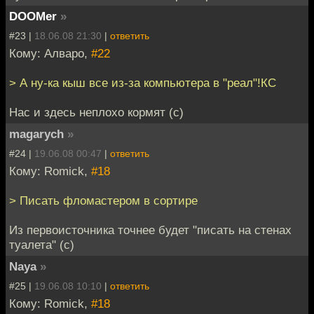
DOOMer
»
#23 |
18.06.08 21:30
|
ответить
Кому: Алваро,
#22
> А ну-ка кыш все из-за компьютера в "реал"!КС
Нас и здесь неплохо кормят (с)
magarych
»
#24 |
19.06.08 00:47
|
ответить
Кому: Romick,
#18
> Писать фломастером в сортире
Из первоисточника точнее будет "писать на стенах
туалета" (с)
Naya
»
#25 |
19.06.08 10:10
|
ответить
Кому: Romick,
#18