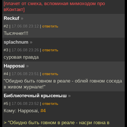
[плачет от смеха, вспоминая мимоходом про
вКонтакт]
Reckuf
»
#2 |
17.06.08 23:12
|
ответить
Тысячнег!!!
splachnum
»
#3 |
17.06.08 23:26
|
ответить
суровая правда
Happosai
»
#4 |
17.06.08 23:51
|
ответить
"Обидно быть говном в реале - облей говном соседа
в живом журнале!"
Библиотечный крысеныш
»
#5 |
17.06.08 23:52
|
ответить
Кому: Happosai,
#4
> "Обидно быть говном в реале - насри говна в