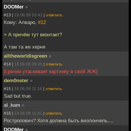
DOOMer
»
#13 |
18.06.08 03:41
|
ответить
Кому: Алваро,
#12
> А причём тут вконтакт?
А там та же херня
alltheworldisgreen
»
#14 |
18.06.08 09:45
|
ответить
[срочно утаскивает картинку в свой ЖЖ]
dem0nster
»
#15 |
18.06.08 11:16
|
ответить
Sad but true.
al_kam
»
#16 |
18.06.08 11:41
|
ответить
Ростропович? Хотя должна быть виолончель....
DOOMer
»