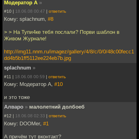
Модератор А
»
#10 |
18.06.08 00:47
|
ответить
Кому: splachnum,
#8
> > На Тупи4ке тебя послали? Порви шаблон в
Живом Журнале!
http://img11.nnm.ru/imagez/gallery/4/8/c/0/0/48c00fecc1
dd4b5b1ff5112ee224eb7b.jpg
splachnum
»
#11 |
18.06.08 00:59
|
ответить
Кому: Модератор А,
#10
и это тоже
Алваро
»
малолетний долбоеб
#12 |
18.06.08 02:33
|
ответить
Кому: DOOMer,
#1
А причём тут вконтакт?