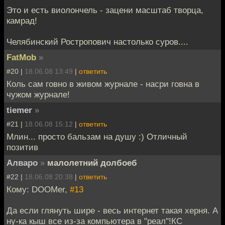
Это и есть виолончель - зацени масштаб творца,
камрад!
Челябинский Ростропович настолько суров....
FatMob
»
#20 |
18.06.08 13:49
|
ответить
Коль сам говно в живом журнале - насри говна в
чужом журнале!
tiemer
»
#21 |
18.06.08 15:12
|
ответить
Млин... просто бальзам на душу :) Отличный
позитив
Алваро
»
малолетний долбоеб
#22 |
18.06.08 20:38
|
ответить
Кому: DOOMer,
#13
Да если глянуть шире - весь интернет такая херня. А
ну-ка кыш все из-за компьютера в "реал"!КС