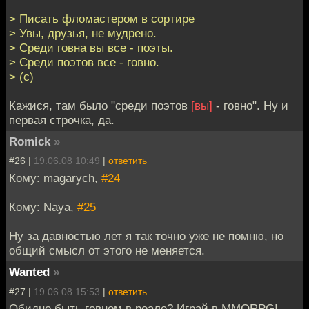
> Писать фломастером в сортире
> Увы, друзья, не мудрено.
> Среди говна вы все - поэты.
> Среди поэтов все - говно.
> (с)
Кажися, там было "среди поэтов
[вы]
- говно". Ну и
первая строчка, да.
Romick
»
#26 |
19.06.08 10:49
|
ответить
Кому: magarych,
#24
Кому: Naya,
#25
Ну за давностью лет я так точно уже не помню, но
общий смысл от этого не меняется.
Wanted
»
#27 |
19.06.08 15:53
|
ответить
Обидно быть говном в реале? Играй в MMORPG!