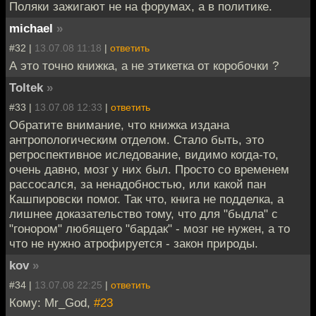
Поляки зажигают не на форумах, а в политике.
michael
»
#32 |
13.07.08 11:18
|
ответить
А это точно книжка, а не этикетка от коробочки ?
Toltek
»
#33 |
13.07.08 12:33
|
ответить
Обратите внимание, что книжка издана
антропологическим отделом. Стало быть, это
ретроспективное иследование, видимо когда-то,
очень давно, мозг у них был. Просто со временем
рассосался, за ненадобностью, или какой пан
Кашпировски помог. Так что, книга не подделка, а
лишнее доказательство тому, что для "быдла" с
"гонором" любящего "бардак" - мозг не нужен, а то
что не нужно атрофируется - закон природы.
kov
»
#34 |
13.07.08 22:25
|
ответить
Кому: Mr_God,
#23