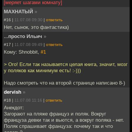
[меряет шагами комнату]
МАХНАТЫЙ
»
#16 |
11.07.08 09:30
|
ответить
Нет, сынок, это фантастика)
...просто Ильич
»
#17 |
11.07.08 09:49
|
ответить
Кому: Shnobbit,
#1
> Ого! Если так называется целая книга, значит, мозг
у поляков как минимум есть! :-)))
Надо смотреть что на второй странице написано 8-)
dervish
»
#18 |
11.07.08 11:16
|
ответить
Анекдот:
Загорают на пляже француз и поляк. Вокруг
француза девки так и вьются, а вокруг поляка - нет.
Поляк спрашивает француза: почему так и что