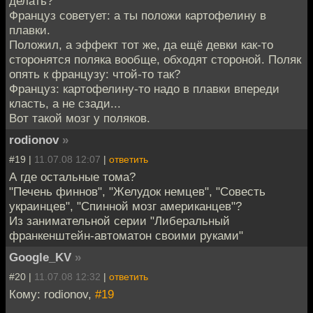
делать?
Француз советует: а ты положи картофелину в
плавки.
Положил, а эффект тот же, да ещё девки как-то
сторонятся поляка вообще, обходят стороной. Поляк
опять к французу: чтой-то так?
Француз: картофелину-то надо в плавки впереди
класть, а не сзади...
Вот такой мозг у поляков.
rodionov
»
#19 |
11.07.08 12:07
|
ответить
А где остальные тома?
"Печень финнов", "Желудок немцев", "Совесть
украинцев", "Спинной мозг американцев"?
Из занимательной серии "Либеральный
франкенштейн-автоматон своими руками"
Google_KV
»
#20 |
11.07.08 12:32
|
ответить
Кому: rodionov,
#19