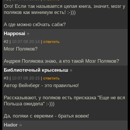
Ого! Если так называется целая книга, значит, мозг у
поляков как минимум есть! :-)))
А где можно ск0чать сабж?
Happosai
»
#2 |
10.07.08 20:14
|
ответить
Мозг Поляков?
Андрея Полякова знаю, а кто такой Мозг Поляков?
Библиотечный крысеныш
»
#3 |
10.07.08 20:15
|
ответить
Автор Вейнберг - это правильно!
Рассказывают, у поляков есть присказка "Еще не вся
Польша ожидела" :-)))
Да, поляки с евреями - братья вовек!
Hador
»