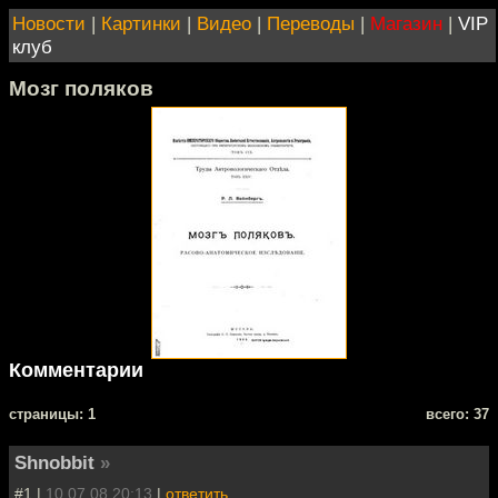
Новости
|
Картинки
|
Видео
|
Переводы
|
Магазин
|
VIP
клуб
Мозг поляков
Комментарии
cтраницы: 1
всего: 37
Shnobbit
»
#1 |
10.07.08 20:13
|
ответить