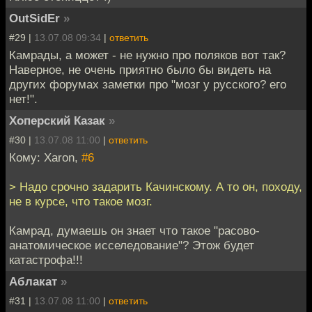
OutSidEr
»
#29 |
13.07.08 09:34
|
ответить
Камрады, а может - не нужно про поляков вот так?
Наверное, не очень приятно было бы видеть на
других форумах заметки про "мозг у русского? его
нет!".
Хоперский Казак
»
#30 |
13.07.08 11:00
|
ответить
Кому: Xaron,
#6
> Надо срочно задарить Качинскому. А то он, походу,
не в курсе, что такое мозг.
Камрад, думаешь он знает что такое "расово-
анатомическое исселедование"? Этож будет
катастрофа!!!
Аблакат
»
#31 |
13.07.08 11:00
|
ответить