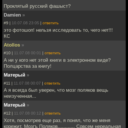
Проклятый русский фашыст?
Damien
»
#9 |
10.07.08 23:05
|
ответить
это фотошоп! нельзя исследовать то, чего нет!!!
КС
Atollos
»
#10 |
11.07.08 00:01
|
ответить
А ни у кого нет этой книги в электронном виде?
Полцарства за книгу!
Матерый
»
#11 |
11.07.08 00:07
|
ответить
А я всегда был уверен, что мозг поляков вещь
неизученная...
Матерый
»
#12 |
11.07.08 00:12
|
ответить
Хотя, посмотрев еще раз, я понял, что же меня
корежит. Мозгъ Поляков............ Совсем нереальная