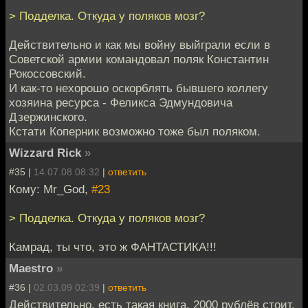
> Подделка. Откуда у поляков мозг?
Действительно и как мы войну выйграли если в
Советской армии командовал поляк Константин
Рокоссовский.
И как-то нехорошо оскорблять бывшего коллегу
хозяина ресурса - Феликса Эдмундовича
Дзержинского.
Кстати Коперник возможно тоже был поляком.
Wizzard Rick
»
#35 |
14.07.08 08:32
|
ответить
Кому: Mr_God,
#23
> Подделка. Откуда у поляков мозг?
Камрад, ты что, это ж ФАНТАСТИКА!!!
Maestro
»
#36 |
02.03.09 02:39
|
ответить
Действительно, есть такая книга. 2000 рублёв стоит.