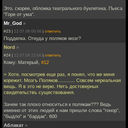
Это, скорее, обложка театрального буклетика. Пьеса
"Горе от ума".
Mr_God
»
#23 |
12.07.08 00:56
|
ответить
Подделка. Откуда у поляков мозг?
Nord
»
#24 |
12.07.08 23:56
|
ответить
Кому: Матерый,
#12
> Хотя, посмотрев еще раз, я понял, что же меня
корежит. Мозгъ Поляков............ Совсем нереальная
вещь. Я в это не верю. Нетъ достоверных
свидетельствъ существования.
Зачем так плохо относиться к полякам??? Ведь
именно от этих людей к нам пришли слова "гонор",
"быдло" и "бардак". 600
Аблакат
»