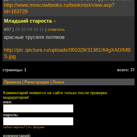
http://www.moscowbooks.ru/bookinist/view.asp?
id=163729
Младший староста
»
#37 |
29.10.09 16:11
|
ответить
красные труселя поляков
http://pic.ipicture.ru/uploads/091029/31381/64gXAOIMB
S.jpg
cтраницы: 1
всего: 37
Правила
|
Регистрация
|
Поиск
Комментарий появится на сайте только после проверки
модератором!
имя:
пароль:
забыл пароль?
|
я с форума
комментарий: